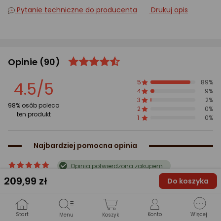
Pytanie techniczne do producenta
Drukuj opis
Opinie
(90)
ocena
Ocena
produktu
produktu
4.5/5
5
89%
4.5/5
4
9%
gwiazdki
3
2%
98% osób poleca
2
0%
ten produkt
1
0%
Najbardziej pomocna opinia
ocena
Ocena
Opinia potwierdzona zakupem
produktu
produktu
209
,99 zł
Dobry stosunek ceny do jakości. 4 wiatraki w zestawie ,
Do koszyka
5/5
fajnie że dołączyli trytytki i dodatkowe śrubki.
gwiazdki
Damian
2025-05-18
Start
Konto
Więcej
Menu
Koszyk
Posiadam ten produkt 1-2 miesiące