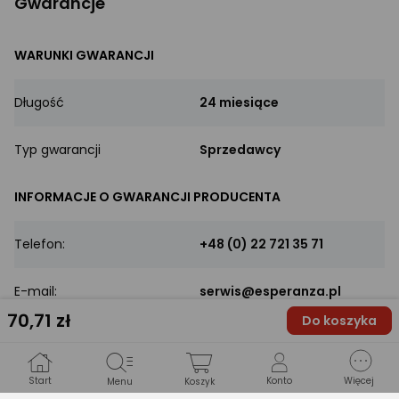
Gwarancje
WARUNKI GWARANCJI
Długość
24 miesiące
Typ gwarancji
Sprzedawcy
INFORMACJE O GWARANCJI PRODUCENTA
Telefon:
+48 (0) 22 721 35 71
E-mail:
serwis@esperanza.pl
70
,71 zł
Do koszyka
www:
Link do pomocy technicznej
Kontakt:
Start
Konto
Więcej
Menu
Koszyk
adres i dane kontaktowe do