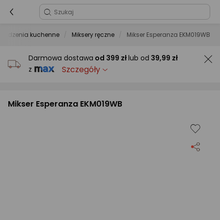
rządzenia kuchenne
Miksery ręczne
Mikser Esperanza EKM019WB
Darmowa dostawa
od
399 zł
lub od
39,99 zł
Szczegóły
z
Mikser Esperanza EKM019WB