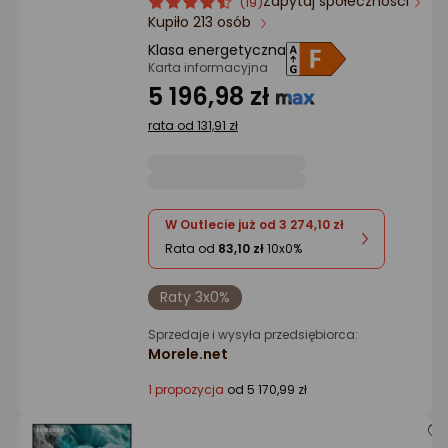
Zapytaj społeczności
ocena
Ocena
(19)
Kupiło 213 osób
produktu
produktu
4.5/5
Klasa energetyczna
gwiazdki
Karta informacyjna
5 196,98 zł
rata od 131,91 zł
W Outlecie już od 3 274,10 zł
Rata od
83,10 zł
10x0%
Raty 3x0%
Sprzedaje i wysyła przedsiębiorca:
Morele.net
1 propozycja
od 5 170,99 zł