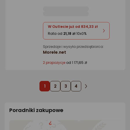
W Outlecie już od 834,33 zł
Rata od
21,18 zł
10x0%
Sprzedaje i wysyła przedsiębiorca:
Morele.net
2 propozycje
od 1 171,65 zł
1
2
3
4
Poradniki zakupowe