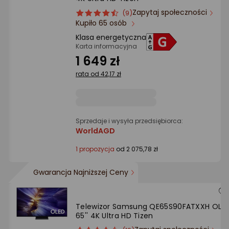
Ocena: od najlepszej
Zapytaj społeczności
ocena
Ocena
(9)
Kupiło 65 osób
produktu
produktu
Po ilości komentarzy
4.5/5
Klasa energetyczna
gwiazdki
Karta informacyjna
1 649 zł
rata od 42,17 zł
Sprzedaje i wysyła przedsiębiorca:
WorldAGD
1 propozycja
od 2 075,78 zł
Gwarancja Najniższej Ceny
Telewizor Samsung QE65S90FATXXH OLE
65'' 4K Ultra HD Tizen