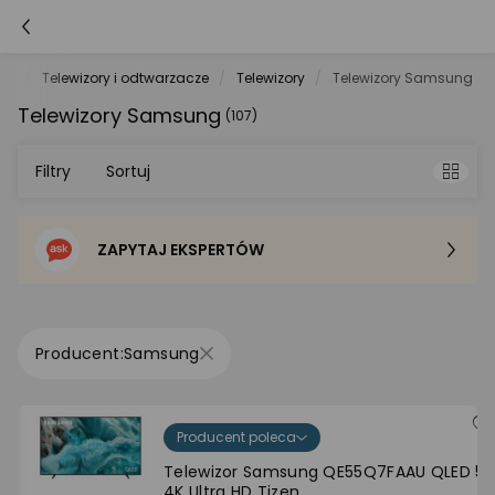
dio
Telewizory i odtwarzacze
Telewizory
Telewizory Samsung
Telewizory Samsung
(107)
Filtry
Sortuj
ZAPYTAJ EKSPERTÓW
Sortowanie domyślne
Cena - od najniższej
Samsung
Cena - od najwyższej
Producent poleca
Po popularności
Telewizor Samsung QE55Q7FAAU QLED 55'
4K Ultra HD Tizen