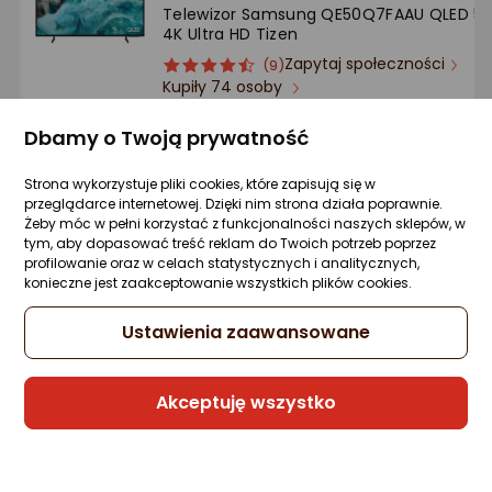
Telewizor Samsung QE50Q7FAAU QLED 50'
4K Ultra HD Tizen
Zapytaj społeczności
ocena
Ocena
(9)
Kupiły 74 osoby
produktu
produktu
4.5/5
Klasa energetyczna
gwiazdki
Dbamy o Twoją prywatność
Karta informacyjna
1 443,96 zł
Strona wykorzystuje pliki cookies, które zapisują się w
rata od 36,65 zł
przeglądarce internetowej. Dzięki nim strona działa poprawnie.
Żeby móc w pełni korzystać z funkcjonalności naszych sklepów, w
tym, aby dopasować treść reklam do Twoich potrzeb poprzez
profilowanie oraz w celach statystycznych i analitycznych,
konieczne jest zaakceptowanie wszystkich plików cookies.
Sprzedaje i wysyła przedsiębiorca:
Morele.net
Ustawienia zaawansowane
6 propozycji
od 1 524,35 zł
Akceptuję wszystko
Telewizor Samsung QE55QN80F QLED 55''
4K Ultra HD Tizen
Zapytaj społeczności
ocena
Ocena
(5)