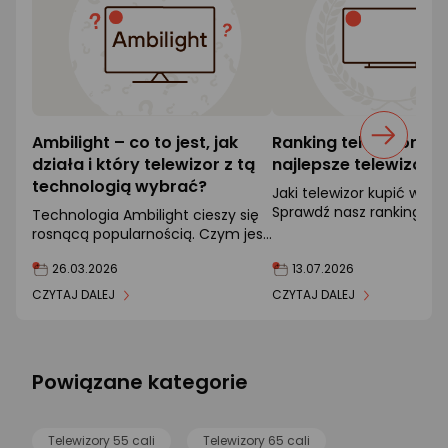
Ambilight – co to jest, jak
Ranking telewizorów
działa i który telewizor z tą
najlepsze telewizory
technologią wybrać?
Jaki telewizor kupić w 20
Sprawdź nasz ranking i p
Technologia Ambilight cieszy się
10 najlepszych modeli TV
rosnącą popularnością. Czym jest
i w jakich telewizorach występuje?
26.03.2026
13.07.2026
CZYTAJ DALEJ
CZYTAJ DALEJ
Powiązane kategorie
Telewizory 55 cali
Telewizory 65 cali