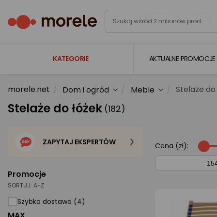
KATEGORIE
AKTUALNE PROMOCJE
morele.net
Stelaże do
Dom i ogród
Meble
Laptopy
Stelaże do łóżek
(182)
Komputery
Podzespoły komputerowe
ZAPYTAJ EKSPERTÓW
Gaming
Cena (zł):
Smartfony i smartwatche
Promocje
Telewizory i audio
SORTUJ:
A-Z
Foto i kamery
Szybka dostawa (4)
MAX
AGD duże