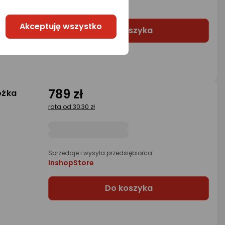
Morele.net
Akceptuję wszystko
Do koszyka
789 zł
óżka
rata od 30,30 zł
Sprzedaje i wysyła przedsiębiorca:
InshopStore
Do koszyka