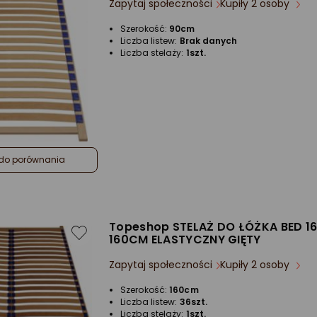
Zapytaj społeczności
Kupiły 2 osoby
Szerokość:
90cm
Liczba listew:
Brak danych
Liczba stelaży:
1szt.
do porównania
Topeshop STELAŻ DO ŁÓŻKA BED 1
160CM ELASTYCZNY GIĘTY
Zapytaj społeczności
Kupiły 2 osoby
Szerokość:
160cm
Liczba listew:
36szt.
Liczba stelaży:
1szt.