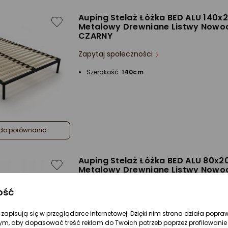
Auping Stelaż Łóżka BED ALU 140x
Metalowy Drewniane Listwy Nowo
CZARNY
Zapytaj społeczności
Szerokość:
140cm
do porównania
Auping Stelaż Łóżka BED ALU 80x2
Metalowy Drewniane Listwy Nowo
CZARNY
ość
Zapytaj społeczności
re zapisują się w przeglądarce internetowej. Dzięki nim strona działa popra
Szerokość:
80cm
ym, aby dopasować treść reklam do Twoich potrzeb poprzez profilowanie 