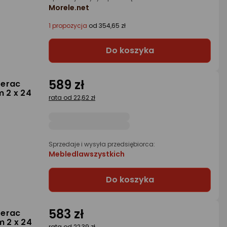
Morele.net
1 propozycja
od 354,65 zł
Do koszyka
589 zł
terac
 2 x 24
rata od 22,62 zł
Sprzedaje i wysyła przedsiębiorca:
Mebledlawszystkich
Do koszyka
583 zł
terac
m 2 x 24
rata od 22,39 zł