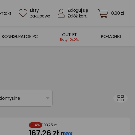
Listy
Zaloguj się
ontakt
0,00 zł
zakupowe
Załóż konto
OUTLET
KONFIGURATOR PC
PORADNIKI
Raty 10x0%
 domyślne
-14%
193,75 zł
167,26 zł