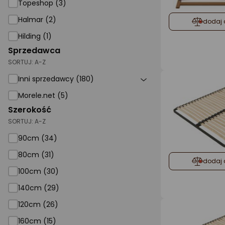
Topeshop (3)
Halmar (2)
dodaj 
Hilding (1)
Sprzedawca
SORTUJ:
A-Z
Inni sprzedawcy (180)
Morele.net (5)
Szerokość
SORTUJ:
A-Z
90cm (34)
80cm (31)
dodaj 
100cm (30)
140cm (29)
120cm (26)
160cm (15)