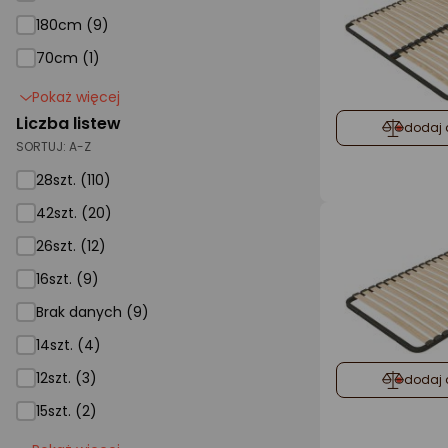
180cm (9)
70cm (1)
Pokaż więcej
Liczba listew
dodaj 
SORTUJ:
A-Z
28szt. (110)
42szt. (20)
26szt. (12)
16szt. (9)
Brak danych (9)
14szt. (4)
12szt. (3)
dodaj 
15szt. (2)