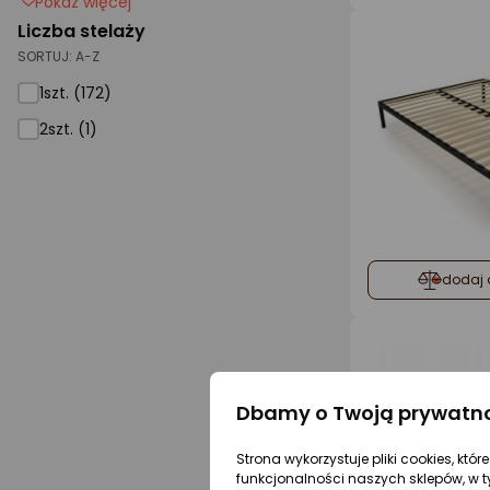
Pokaż więcej
Liczba stelaży
SORTUJ:
A-Z
1szt. (172)
2szt. (1)
dodaj 
Dbamy o Twoją prywatn
Strona wykorzystuje pliki cookies, któ
funkcjonalności naszych sklepów, w t