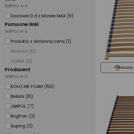
SORTUJ:
A-Z
AGD małe
Dostawa 0 zł z Morele MAX (5)
Dom i ogród
Pomocne linki
SORTUJ:
A-Z
Biuro i firma
Produkty z obniżoną ceną (1)
Sport i turystyka
Nowości (0)
Zabawki i dziecko
Outlet (0)
Uroda i zdrowie
dodaj 
Producent
SORTUJ:
Supermarket
A-Z
KOŁO MK FOAM (153)
Strefa marek
Beliani (10)
JANPOL (7)
BogFran (3)
Auping (3)