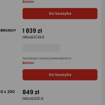
Beliani
Do koszyka
1 839 zł
a BRUNOY
rata od 37,29 zł
Sprzedaje i wysyła przedsiębiorca:
Beliani
Do koszyka
849 zł
80 x 200
rata od 31,57 zł