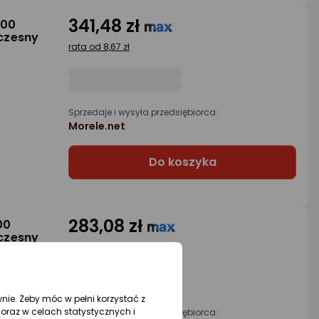
341,48 zł
200
czesny
rata od 8,67 zł
Sprzedaje i wysyła przedsiębiorca:
Morele.net
Do koszyka
283,08 zł
00
czesny
rata od 7,19 zł
wnie. Żeby móc w pełni korzystać z
oraz w celach statystycznych i
Sprzedaje i wysyła przedsiębiorca: