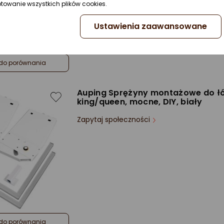
ptowanie wszystkich plików cookies.
Ustawienia zaawansowane
do porównania
Auping Sprężyny montażowe do ł
king/queen, mocne, DIY, biały
Zapytaj społeczności
do porównania