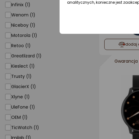
analitycznych, konieczne jest zaakce
Infinix (1)
Wenom (1)
Niceboy (1)
Motorola (1)
dodaj 
Retoo (1)
Greatlizard (1)
Gwarancja 
Kieslect (1)
Trusty (1)
GlacierX (1)
Xlyne (1)
UleFone (1)
OEM (1)
TicWatch (1)
Imilab (1)