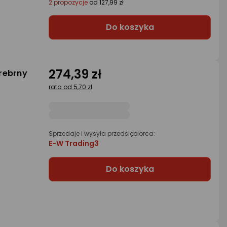
2 propozycje
od 127,99 zł
Do koszyka
274,39 zł
rebrny
rata od 5,70 zł
Sprzedaje i wysyła przedsiębiorca:
E-W Trading3
Do koszyka