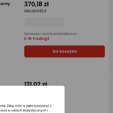
370,18 zł
zarny
rata od 9,40 zł
Sprzedaje i wysyła przedsiębiorca:
E-W Trading3
Do koszyka
131,02 zł
rata od 3,33 zł
wnie. Żeby móc w pełni korzystać z
oraz w celach statystycznych i