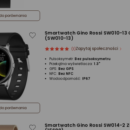
do porównania
Smartwatch Gino Rossi SW010-13 
(SW010-13)
Zapytaj społeczności
ocena
Ocena
(1)
produktu
produktu
Pulsoksymetr:
Bez pulsoksymetru
5/5
Przekątna wyświetlacza:
1.3"
gwiazdki
GPS:
Bez GPS
NFC:
Bez NFC
Wodoodporność:
IP67
do porównania
Smartwatch Gino Rossi SW014-2 Z