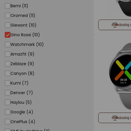
Bemi (11)
Oromed (11)
Giewont (10)
dodaj 
Gino Rossi
Gino Rossi (10)
Watchmark (10)
Amazfit (9)
Zeblaze (9)
Canyon (8)
Kumi (7)
Denver (7)
Haylou (5)
Google (4)
dodaj 
OnePlus (4)