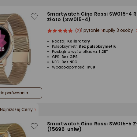
Smartwatch Gino Rossi SW015-4 
złoto (SW015-4)
1 pytanie
Kupiły 3 osoby
ocena
Ocena
(2)
produktu
produktu
Rodzaj:
Kalibratory
5/5
Pulsoksymetr:
Bez pulsoksymetru
gwiazdki
Przekątna wyświetlacza:
1.28"
GPS:
Bez GPS
NFC:
Bez NFC
Wodoodporność:
IP68
do porównania
Najniższej Ceny
Smartwatch Gino Rossi SW015-5 Z
(15696-uniw)