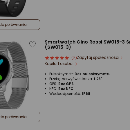
do porównania
Smartwatch Gino Rossi SW015-3 S
(SW015-3)
Zapytaj społeczności
ocena
Ocena
(2)
Kupiła 1 osoba
produktu
produktu
5/5
Pulsoksymetr:
Bez pulsoksymetru
gwiazdki
Przekątna wyświetlacza:
1.28"
GPS:
Bez GPS
NFC:
Bez NFC
Wodoodporność:
IP68
do porównania