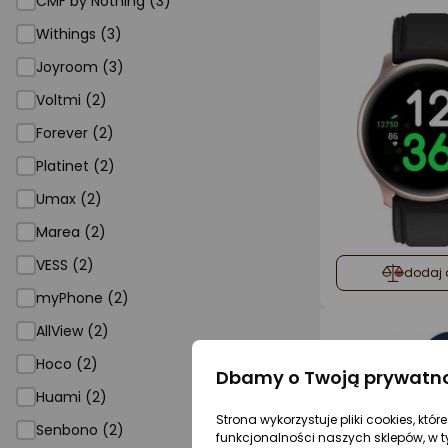
CMF by Nothing (3)
Withings (3)
Joyroom (3)
Voltmi (2)
Forever (2)
Platinet (2)
Umax (2)
Marea (2)
VESS (2)
dodaj 
myPhone (2)
AllView (2)
Hoco (2)
Dbamy o Twoją prywatn
Huami (2)
Strona wykorzystuje pliki cookies, któ
Senbono (2)
funkcjonalności naszych sklepów, w t