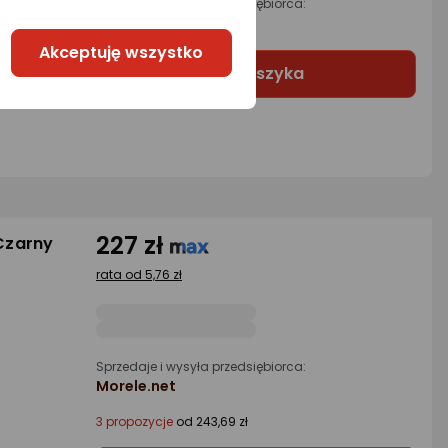
Sprzedaje i wysyła przedsiębiorca:
E-W Trading3
Akceptuję wszystko
Do koszyka
227 zł
Czarny
rata od 5,76 zł
Sprzedaje i wysyła przedsiębiorca:
Morele.net
3 propozycje
od 243,69 zł