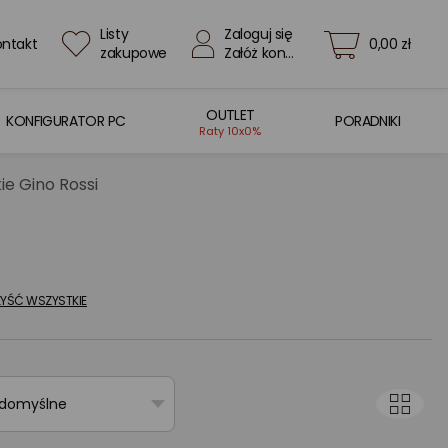
Listy
Zaloguj się
ontakt
0,00 zł
zakupowe
Załóż konto
OUTLET
KONFIGURATOR PC
PORADNIKI
Raty 10x0%
e Gino Rossi
YŚĆ WSZYSTKIE
 domyślne