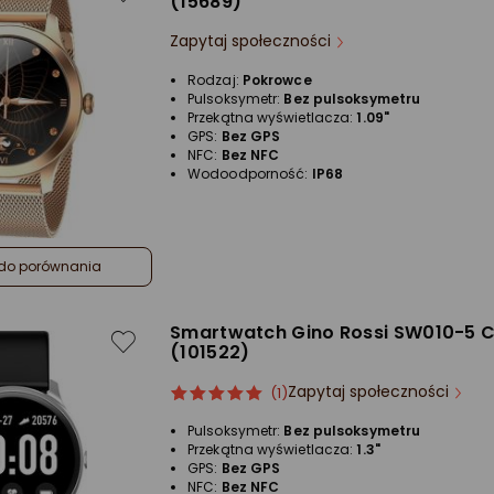
(15689)
Zapytaj społeczności
Rodzaj:
Pokrowce
Pulsoksymetr:
Bez pulsoksymetru
Przekątna wyświetlacza:
1.09"
GPS:
Bez GPS
NFC:
Bez NFC
Wodoodporność:
IP68
do porównania
Smartwatch Gino Rossi SW010-5 
(101522)
Zapytaj społeczności
ocena
Ocena
(1)
produktu
produktu
Pulsoksymetr:
Bez pulsoksymetru
5/5
Przekątna wyświetlacza:
1.3"
gwiazdki
GPS:
Bez GPS
NFC:
Bez NFC