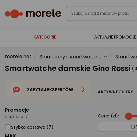
KATEGORIE
AKTUALNE PROMOCJE
morele.net
Smartfony i smartwatche
Smartwat
Laptopy
Smartwatche damskie Gino Rossi
(1
Komputery
Podzespoły komputerowe
ZAPYTAJ EKSPERTÓW
Gaming
AKTYWNE FILTRY
Smartfony i smartwatche
Promocje
Telewizory i audio
Cena (zł):
SORTUJ:
A-Z
Foto i kamery
Szybka dostawa (7)
MAX
AGD duże