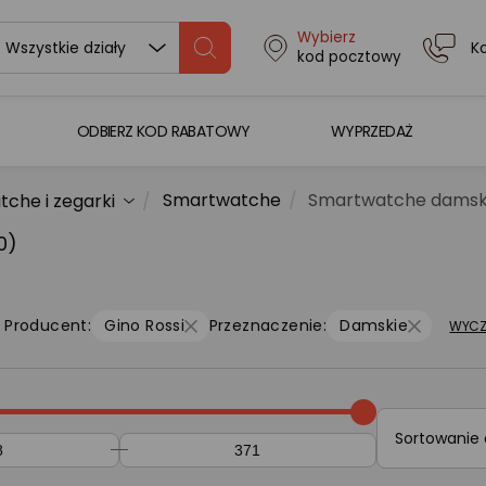
Wybierz
K
Wszystkie działy
kod pocztowy
ODBIERZ KOD RABATOWY
WYPRZEDAŻ
Smartwatche
Smartwatche damski
che i zegarki
0)
Producent:
Gino Rossi
Przeznaczenie:
Damskie
WYCZ
Sortowanie