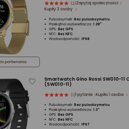
Zapytaj społeczności
ocena
Ocena
(2)
Kupiły 3 osoby
produktu
produktu
5/5
Pulsoksymetr:
Bez pulsoksymetru
gwiazdki
Przekątna wyświetlacza:
1.28"
GPS:
Bez GPS
NFC:
Bez NFC
Wodoodporność:
IP68
do porównania
Smartwatch Gino Rossi SW010-11 
(SW010-11)
1 pytanie
Kupiła 1 osoba
ocena
Ocena
(1)
produktu
produktu
Pulsoksymetr:
Bez pulsoksymetru
5/5
Przekątna wyświetlacza:
1.3"
gwiazdki
GPS:
Bez GPS
NFC:
Bez NFC
Wodoodporność:
IP67