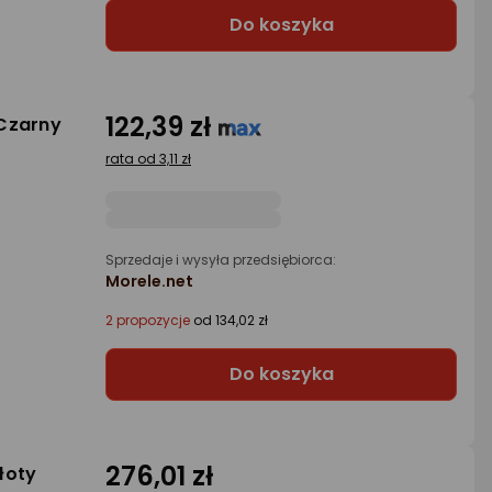
Do koszyka
122,39 zł
Czarny
rata od 3,11 zł
Sprzedaje i wysyła przedsiębiorca:
Morele.net
2 propozycje
od 134,02 zł
Do koszyka
276,01 zł
łoty