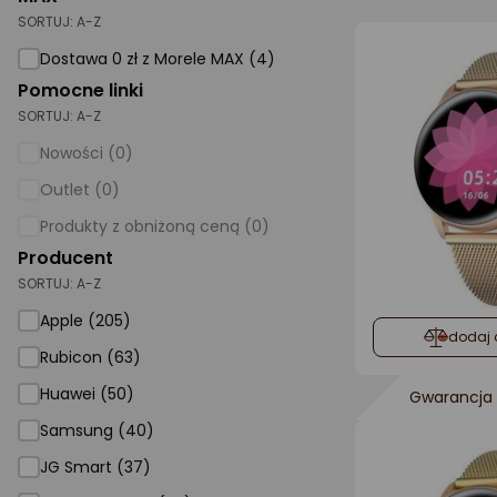
SORTUJ:
A-Z
AGD małe
Dostawa 0 zł z Morele MAX (4)
Dom i ogród
Pomocne linki
SORTUJ:
A-Z
Biuro i firma
Nowości (0)
Sport i turystyka
Outlet (0)
Zabawki i dziecko
Produkty z obniżoną ceną (0)
Uroda i zdrowie
Producent
SORTUJ:
Supermarket
A-Z
Apple (205)
Strefa marek
dodaj 
Rubicon (63)
Huawei (50)
Gwarancja 
Samsung (40)
JG Smart (37)