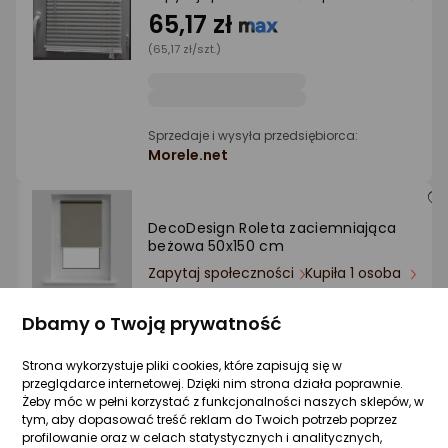
65,17 zł
(65,17 zł/szt.)
Sprzedaje i wysyła przedsiębiorca:
Morele.net
DecoDesign Roleta zaciemniająca
beżowa 50x150 cm
Zapytaj społeczności
Kupiła 1 osoba
69,89 zł
Dbamy o Twoją prywatność
(69,89 zł/szt.)
Strona wykorzystuje pliki cookies, które zapisują się w
przeglądarce internetowej. Dzięki nim strona działa poprawnie.
Żeby móc w pełni korzystać z funkcjonalności naszych sklepów, w
Sprzedaje i wysyła przedsiębiorca:
tym, aby dopasować treść reklam do Twoich potrzeb poprzez
DomoDomo
profilowanie oraz w celach statystycznych i analitycznych,