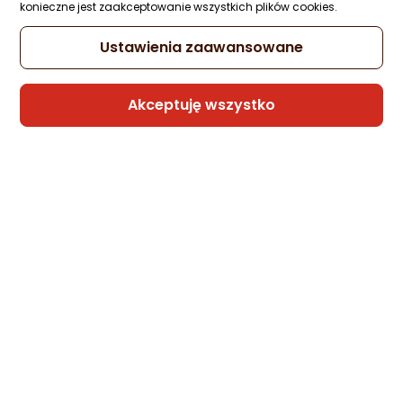
konieczne jest zaakceptowanie wszystkich plików cookies.
Ustawienia zaawansowane
Domoletti ROLLER BLIND MADRYT-K 867
80X170 SAND
Zapytaj społeczności
Kupiła 1 osoba
Akceptuję wszystko
73,12 zł
(73,12 zł/szt.)
Sprzedaje i wysyła przedsiębiorca:
Morele.net
DecoDesign Włzek z zaczepem do aluzji
pionowych - pionowe
Zapytaj społeczności
25,79 zł
(25,79 zł/szt.)