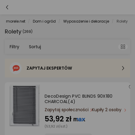
morele.net
Dom i ogród
Wyposażenie i dekoracje
Rolety
Rolety
(269)
Filtry
Sortuj
ZAPYTAJ EKSPERTÓW
Sortowanie domyślne
Cena - od najniższej
DecoDesign PVC BLINDS 90X180
CHARCOAL(4)
Cena - od najwyższej
Zapytaj społeczności
Kupiły 2 osoby
53,92 zł
Po popularności
(53,92 zł/szt.)