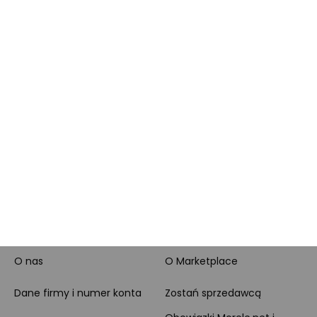
lojalnościowy
produktowe
Pytanie o produkt i
Morele MAX
doradztwo produktowe
PayPo
Opinie o Morele.net
Całodobowe wsparcie
Raty
Klienta
Leasing
Zakupy dla firmy
MORELE.NET
MARKETPLACE
O nas
O Marketplace
Dane firmy i numer konta
Zostań sprzedawcą