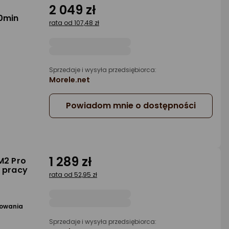
2 049 zł
40min
rata od 107,48 zł
Sprzedaje i wysyła przedsiębiorca:
Morele.net
Powiadom mnie o dostępności
1 289 zł
M2 Pro
 pracy
rata od 52,95 zł
powania
Sprzedaje i wysyła przedsiębiorca: