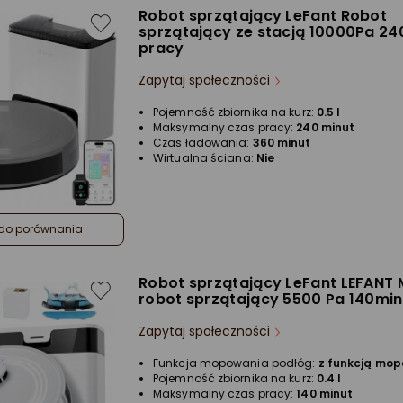
Robot sprzątający LeFant Robot
sprzątający ze stacją 10000Pa 2
pracy
Zapytaj społeczności
Pojemność zbiornika na kurz:
0.5 l
Maksymalny czas pracy:
240 minut
Czas ładowania:
360 minut
Wirtualna ściana:
Nie
do porównania
Robot sprzątający LeFant LEFANT 
robot sprzątający 5500 Pa 140min
Zapytaj społeczności
Funkcja mopowania podłóg:
z funkcją mo
Pojemność zbiornika na kurz:
0.4 l
Maksymalny czas pracy:
140 minut