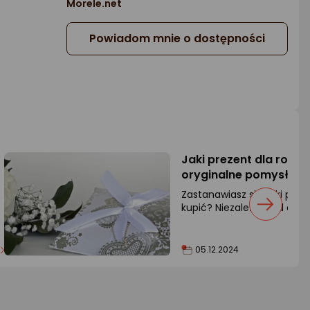
Morele.net
Powiadom mnie o dostępności
Jaki prezent dla rodzi
oryginalne pomysły
Zastanawiasz się, jaki prez
kupić? Niezależnie od okaz
rekomendacje.
05.12.2024