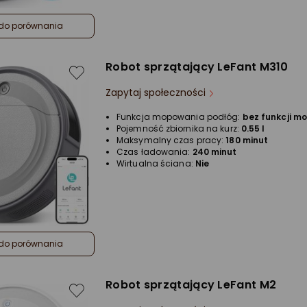
do porównania
Robot sprzątający LeFant M310
Zapytaj społeczności
Funkcja mopowania podłóg:
bez funkcji m
Pojemność zbiornika na kurz:
0.55 l
Maksymalny czas pracy:
180 minut
Czas ładowania:
240 minut
Wirtualna ściana:
Nie
do porównania
Robot sprzątający LeFant M2