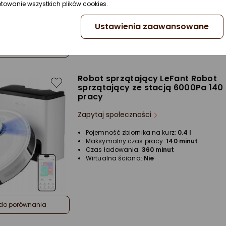
ptowanie wszystkich plików cookies.
Ustawienia zaawansowane
do porównania
Robot sprzątający LeFant Robot
sprzątający ze stacją 6000Pa 140
pracy
Zapytaj społeczności
Pojemność zbiornika na kurz:
0.4 l
Maksymalny czas pracy:
140 minut
Czas ładowania:
360 minut
Wirtualna ściana:
Nie
do porównania