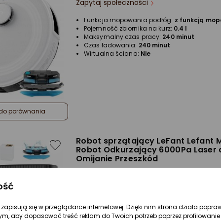
Zapytaj społeczności
Funkcja mopowania podłóg:
z funkcją mo
Pojemność zbiornika na kurz:
0.4 l
Maksymalny czas pracy:
240 minut
Czas ładowania:
240 minut
Wirtualna ściana:
Nie
do porównania
Robot sprzątający LeFant Lefant M
Robot Odkurzający 6000Pa Laser 
Omijanie Przeszkód
Zapytaj społeczności
ość
Pojemność zbiornika na kurz:
0.25 l
Czas ładowania:
240 minut
re zapisują się w przeglądarce internetowej. Dzięki nim strona działa popra
ym, aby dopasować treść reklam do Twoich potrzeb poprzez profilowanie 