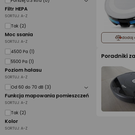
Poniżej 0.3 litra (0)
Filtr HEPA
SORTUJ:
A-Z
Tak (2)
Moc ssania
dodaj 
SORTUJ:
A-Z
4500 Pa (1)
Poradniki 
5500 Pa (1)
Poziom hałasu
SORTUJ:
A-Z
Od 60 do 70 dB (3)
Funkcja mapowania pomieszczeń
SORTUJ:
A-Z
Tak (2)
Kolor
SORTUJ:
A-Z