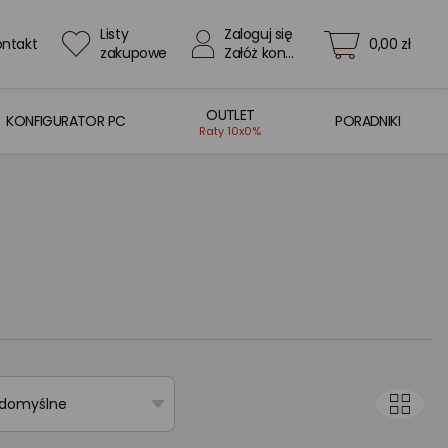
Listy
Zaloguj się
ontakt
0,00 zł
zakupowe
Załóż konto
OUTLET
KONFIGURATOR PC
PORADNIKI
Raty 10x0%
 domyślne