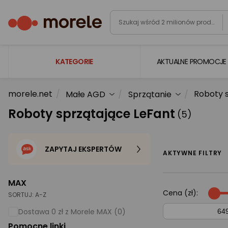
KATEGORIE
AKTUALNE PROMOCJE
morele.net
Roboty 
Małe AGD
Sprzątanie
Laptopy
Roboty sprzątające LeFant
(5)
Komputery
Podzespoły komputerowe
ZAPYTAJ EKSPERTÓW
Gaming
AKTYWNE FILTRY
Smartfony i smartwatche
MAX
Telewizory i audio
Cena (zł):
SORTUJ:
A-Z
Foto i kamery
Dostawa 0 zł z Morele MAX (0)
Pomocne linki
AGD duże