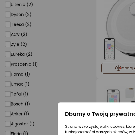
Ultenic (2)
Dyson (2)
Teesa (2)
ACV (2)
Zyle (2)
Eureka (2)
Proscenic (1)
dodaj 
Hama (1)
Umax (1)
Tefal (1)
Bosch (1)
Dbamy o Twoją prywatn
Anker (1)
Aigostar (1)
Strona wykorzystuje pliki cookies, któ
funkcjonalności naszych sklepów, w t
Floria (1)