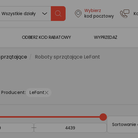
Wybierz
K
Wszystkie działy
kod pocztowy
ODBIERZ KOD RABATOWY
WYPRZEDAŻ
sprzątające
Roboty sprzątające LeFant
Producent:
LeFant
Sortowanie