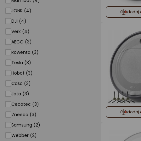
Mamibot (4)
JONR (4)
dodaj 
DJI (4)
Verk (4)
AECO (3)
Rowenta (3)
Tesla (3)
Hobot (3)
Caso (3)
Jata (3)
Cecotec (3)
dodaj 
7neebo (3)
Samsung (2)
Webber (2)