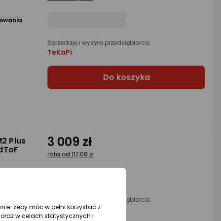
powania
Sprzedaje i wysyła przedsiębiorca:
TeKaPi
Do koszyka
3 009 zł
2 Plus
dToF
rata od 117,08 zł
Sprzedaje i wysyła przedsiębiorca:
wnie. Żeby móc w pełni korzystać z
Morele.net
oraz w celach statystycznych i