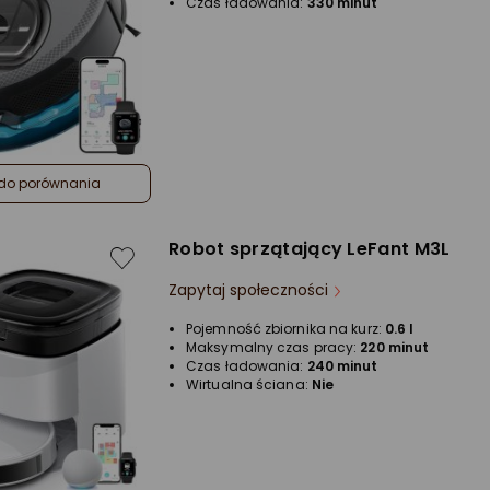
Czas ładowania:
330 minut
do porównania
Robot sprzątający LeFant M3L
Zapytaj społeczności
Pojemność zbiornika na kurz:
0.6 l
Maksymalny czas pracy:
220 minut
Czas ładowania:
240 minut
Wirtualna ściana:
Nie