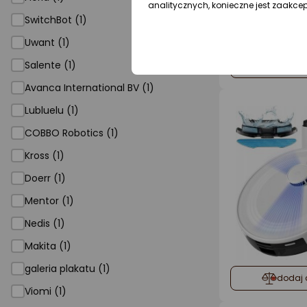
analitycznych, konieczne jest zaakce
SwitchBot (1)
Uwant (1)
Salente (1)
dodaj 
Avanca International BV (1)
Lubluelu (1)
COBBO Robotics (1)
Kross (1)
Doerr (1)
Mentor (1)
Nedis (1)
Makita (1)
galeria plakatu (1)
dodaj 
Viomi (1)