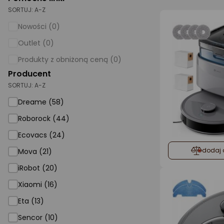
SORTUJ:
A-Z
AGD małe
Nowości (0)
Dom i ogród
Outlet (0)
Biuro i firma
Produkty z obniżoną ceną (0)
Producent
Sport i turystyka
SORTUJ:
A-Z
Zabawki i dziecko
Dreame (58)
Uroda i zdrowie
Roborock (44)
Supermarket
Ecovacs (24)
Strefa marek
dodaj 
Mova (21)
iRobot (20)
Xiaomi (16)
Eta (13)
Sencor (10)