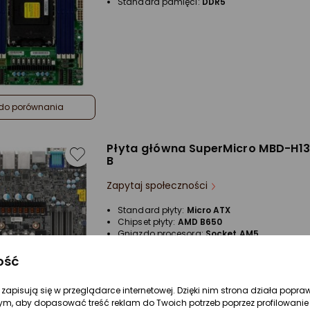
Standard pamięci:
DDR5
do porównania
Płyta główna SuperMicro MBD-H1
B
Zapytaj społeczności
Standard płyty:
Micro ATX
Chipset płyty:
AMD B650
Gniazdo procesora:
Socket AM5
Standard pamięci:
DDR4
ość
re zapisują się w przeglądarce internetowej. Dzięki nim strona działa popra
ym, aby dopasować treść reklam do Twoich potrzeb poprzez profilowanie 