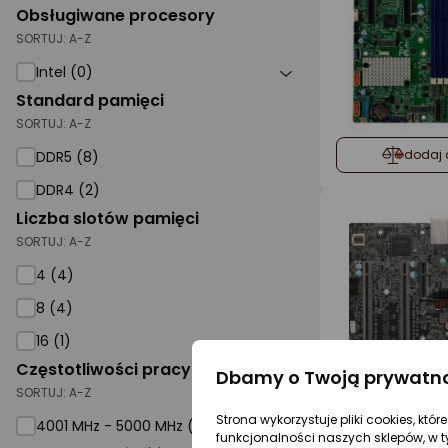
Obsługiwane procesory
SORTUJ:
A-Z
Intel (0)
Standard pamięci
SORTUJ:
A-Z
dodaj 
DDR5 (8)
DDR4 (2)
Liczba slotów pamięci
SORTUJ:
A-Z
4 (4)
8 (4)
16 (1)
Częstotliwości pracy pamięci
Dbamy o Twoją prywatn
SORTUJ:
A-Z
Strona wykorzystuje pliki cookies, któ
4001 MHz - 5000 MHz (0)
funkcjonalności naszych sklepów, w t