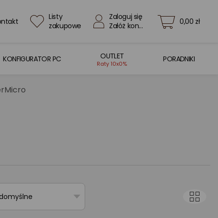
Listy
Zaloguj się
ontakt
0,00 zł
zakupowe
Załóż konto
OUTLET
KONFIGURATOR PC
PORADNIKI
Raty 10x0%
erMicro
 domyślne