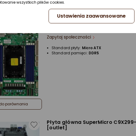
ptowanie wszystkich plików cookies.
do porównania
Ustawienia zaawansowane
Płyta główna SuperMicro X13SEM-
Zapytaj społeczności
Standard płyty:
Micro ATX
Standard pamięci:
DDR5
do porównania
Płyta główna SuperMicro C9X299
[outlet]