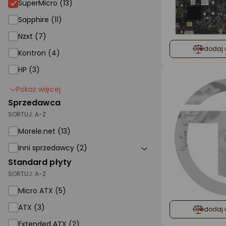
SuperMicro (13)
Sapphire (11)
Nzxt (7)
dodaj 
Kontron (4)
HP (3)
Pokaż więcej
Sprzedawca
SORTUJ:
A-Z
Morele.net (13)
Inni sprzedawcy (2)
Standard płyty
SORTUJ:
A-Z
Micro ATX (5)
ATX (3)
dodaj 
Extended ATX (2)