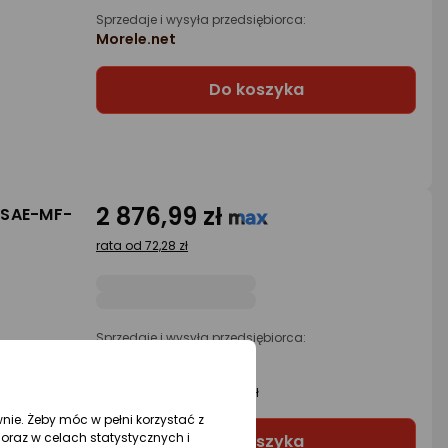
Sprzedaje i wysyła przedsiębiorca:
Morele.net
Do koszyka
2 876,99 zł
3SAE-MF-
rata od 72,28 zł
Sprzedaje i wysyła przedsiębiorca:
SuperTech
3 propozycje
od 2 847,88 zł
wnie. Żeby móc w pełni korzystać z
oraz w celach statystycznych i
Do koszyka