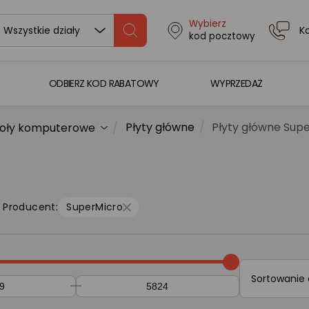
Wybierz
K
Wszystkie działy
kod pocztowy
ODBIERZ KOD RABATOWY
WYPRZEDAŻ
Płyty główne
Płyty główne Sup
oły komputerowe
Producent:
SuperMicro
Sortowanie