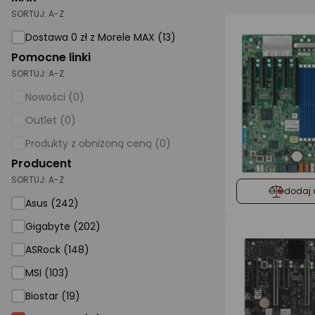
SORTUJ:
A-Z
AGD małe
Dostawa 0 zł z Morele MAX (13)
Dom i ogród
Pomocne linki
SORTUJ:
A-Z
Biuro i firma
Nowości (0)
Sport i turystyka
Outlet (0)
Zabawki i dziecko
Produkty z obniżoną ceną (0)
Uroda i zdrowie
Producent
SORTUJ:
Supermarket
A-Z
dodaj 
Asus (242)
Strefa marek
Gigabyte (202)
ASRock (148)
MSI (103)
Biostar (19)
SuperMicro