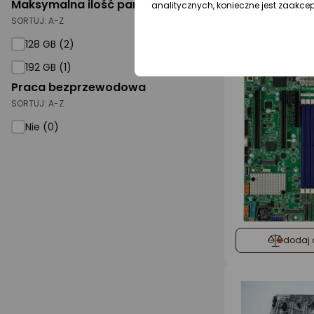
Maksymalna ilość pamięci
analitycznych, konieczne jest zaakce
dodaj 
SORTUJ:
A-Z
128 GB (2)
192 GB (1)
Praca bezprzewodowa
SORTUJ:
A-Z
Nie (0)
dodaj 