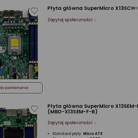
Płyta główna SuperMicro X13SCH
Zapytaj społeczności
do porównania
Płyta główna SuperMicro X13SEM-F
(MBD-X13SEM-F-B)
Zapytaj społeczności
Standard płyty:
Micro ATX