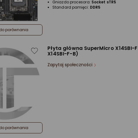
Gniazdo procesora:
Socket sTR5
Standard pamięci:
DDR5
do porównania
Płyta główna SuperMicro X14SBI-
X14SBI-F-B)
Zapytaj społeczności
do porównania