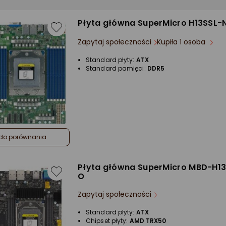
Płyta główna SuperMicro H13SSL-
Zapytaj społeczności
Kupiła 1 osoba
Standard płyty:
ATX
Standard pamięci:
DDR5
do porównania
Płyta główna SuperMicro MBD-H1
O
Zapytaj społeczności
Standard płyty:
ATX
Chipset płyty:
AMD TRX50