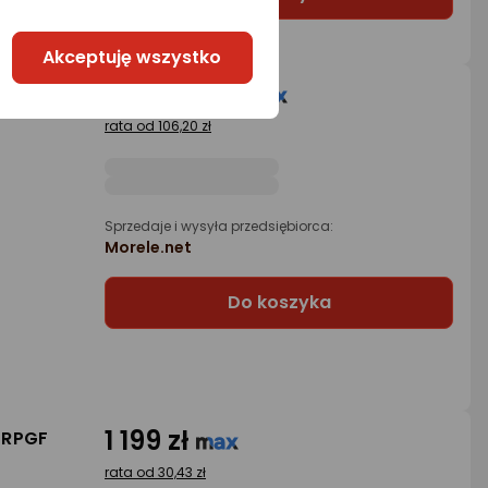
Akceptuję wszystko
4 184,24 zł
TF
rata od 106,20 zł
Sprzedaje i wysyła przedsiębiorca:
Morele.net
Do koszyka
1 199 zł
-RPGF
rata od 30,43 zł