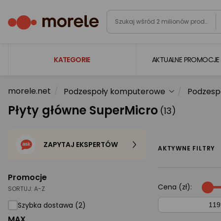
KATEGORIE
AKTUALNE PROMOCJE
morele.net
Podzespoły komputerowe
Podzesp
Laptopy
Płyty główne SuperMicro
(13)
Komputery
Podzespoły komputerowe
ZAPYTAJ EKSPERTÓW
Gaming
AKTYWNE FILTRY
Smartfony i smartwatche
Promocje
Telewizory i audio
Cena (zł):
SORTUJ:
A-Z
Foto i kamery
Szybka dostawa (2)
MAX
AGD duże