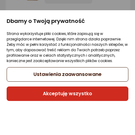
Sprzedaje i wysyła przedsiębiorca:
Morele.net
Dbamy o Twoją prywatność
5 propozycji
od 115,55 zł
Strona wykorzystuje pliki cookies, które zapisują się w
przeglądarce internetowej. Dzięki nim strona działa poprawnie.
Żeby móc w pełni korzystać z funkcjonalności naszych sklepów, w
tym, aby dopasować treść reklam do Twoich potrzeb poprzez
Hugo Boss Ma Vie Pour Femme EDP 50 ml
profilowanie oraz w celach statystycznych i analitycznych,
Zapytaj społeczności
ocena
Ocena
(10)
konieczne jest zaakceptowanie wszystkich plików cookies.
Kupiło 16 osób
produktu
produktu
4.5/5
134,33 zł
Ustawienia zaawansowane
gwiazdki
(268,66 zł/ml)
rata od 3,41 zł
Akceptuję wszystko
Raty 3x0%
Sprzedaje i wysyła przedsiębiorca:
Morele.net