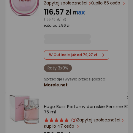
Ocena: od najlepszej
Zapytaj społeczności
Kupiło 65 osób
116,57 zł
Po ilości komentarzy
(155,43 zł/ml)
rata od 2,96 zł
W Outlecie już od 79,27 zł
Raty 3x0%
Sprzedaje i wysyła przedsiębiorca:
Morele.net
Hugo Boss Perfumy damskie Femme EDP
75 ml
Zapytaj społeczności
ocena
Ocena
(2)
Kupiło 47 osób
produktu
produktu
5/5