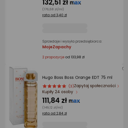
132,51 zł
gwiazdki
(176,68 zł/ml)
rata od 3,40 zł
Sprzedaje i wysyła przedsiębiorca:
MojeZapachy
2 propozycje
od 133,98 zł
Hugo Boss Boss Orange EDT 75 ml
Zapytaj społeczności
ocena
Ocena
(3)
Kupiły 24 osoby
produktu
produktu
5/5
111,84 zł
gwiazdki
(149,12 zł/ml)
rata od 2,84 zł