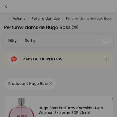
owie
Perfumy
Perfumy damskie
Perfumy damskie Hugo Boss
Perfumy damskie Hugo Boss
(38)
Filtry
Sortuj
ZAPYTAJ EKSPERTÓW
Sortowanie domyślne
Cena - od najniższej
Hugo Boss
Cena - od najwyższej
Po popularności
Hugo Boss Perfumy damskie Hugo
Woman Extreme EDP 75 ml