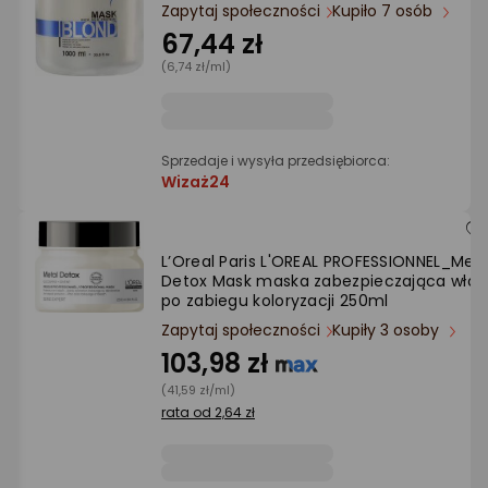
Ocena: od najlepszej
Zapytaj społeczności
Kupiło 7 osób
67,44 zł
(6,74 zł/ml)
Po ilości komentarzy
Sprzedaje i wysyła przedsiębiorca:
Wizaż24
L’Oreal Paris L'OREAL PROFESSIONNEL_Meta
Detox Mask maska zabezpieczająca włos
po zabiegu koloryzacji 250ml
Zapytaj społeczności
Kupiły 3 osoby
103,98 zł
(41,59 zł/ml)
rata od 2,64 zł