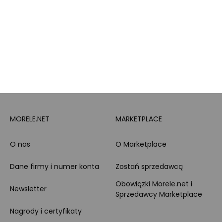
PayPo
Opinie o Morele.net
Całodobowe wsparcie
Raty
Klienta
Leasing
Zakupy dla firmy
MORELE.NET
MARKETPLACE
O nas
O Marketplace
Dane firmy i numer konta
Zostań sprzedawcą
Obowiązki Morele.net i
Newsletter
Sprzedawcy Marketplace
Nagrody i certyfikaty