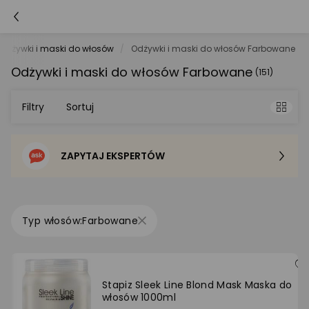
Odżywki i maski do włosów
Odżywki i maski do włosów Farbowane
Odżywki i maski do włosów Farbowane
(151)
Filtry
Sortuj
ZAPYTAJ EKSPERTÓW
Sortowanie domyślne
Cena - od najniższej
Farbowane
Cena - od najwyższej
Po popularności
Stapiz Sleek Line Blond Mask Maska do
włosów 1000ml