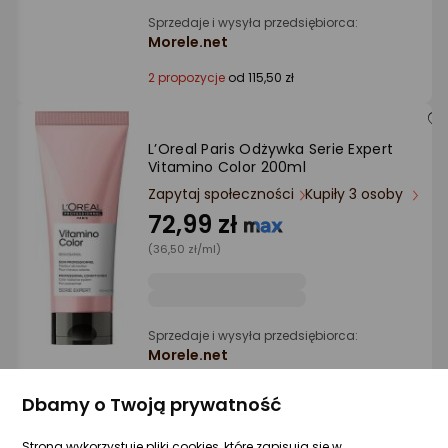
Sprzedaje i wysyła przedsiębiorca:
Morele.net
2 propozycje
od 115,50 zł
L’Oreal Paris Odżywka Serie Expert
Vitamino Color 200ml
Zapytaj społeczności
Kupiły 3 osoby
72,99 zł
(36,50 zł/ml)
Sprzedaje i wysyła przedsiębiorca:
Morele.net
Dbamy o Twoją prywatność
Goldwell Dualsenses Color Brilliance
Odżywka nabłyszczająca do włosów
Strona wykorzystuje pliki cookies, które zapisują się w