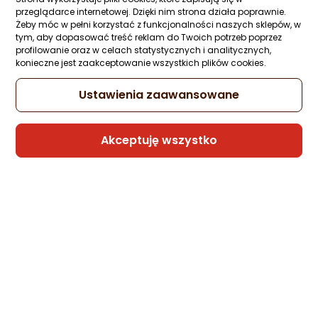
cienkich i normalnych 1000 ml
przeglądarce internetowej. Dzięki nim strona działa poprawnie.
Żeby móc w pełni korzystać z funkcjonalności naszych sklepów, w
Zapytaj społeczności
Kupiły 3 osoby
tym, aby dopasować treść reklam do Twoich potrzeb poprzez
172,99 zł
profilowanie oraz w celach statystycznych i analitycznych,
konieczne jest zaakceptowanie wszystkich plików cookies.
(17,30 zł/ml)
rata od 4,39 zł
Ustawienia zaawansowane
Akceptuję wszystko
Sprzedaje i wysyła przedsiębiorca:
Morele.net
Leonor Greyl , A L`Amarante, Hair
Conditioner, For Colour Protection, 500 m
For Women
Zapytaj społeczności
Kupiły 2 osoby
446,85 zł
(89,37 zł/ml)
rata od 11,34 zł