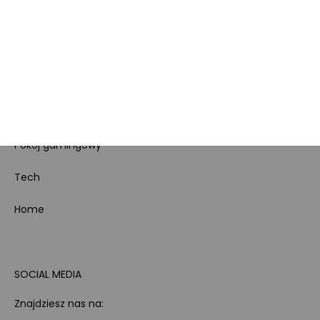
Koszty gospodarowania
odpadami
Bezpieczeństwo
produktów
Dotacje i dofinansowania
Kody rabatowe
Pokój gamingowy
Tech
Home
SOCIAL MEDIA
Znajdziesz nas na: