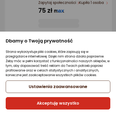
Ocena: od najlepszej
Zapytaj społeczności
Kupiła 1 osoba
75 zł
Po ilości komentarzy
Sprzedaje i wysyła przedsiębiorca:
Morele.net
Dbamy o Twoją prywatność
1 propozycja
od 141,66 zł
Strona wykorzystuje pliki cookies, które zapisują się w
przeglądarce internetowej. Dzięki nim strona działa poprawnie.
Żeby móc w pełni korzystać z funkcjonalności naszych sklepów, w
tym, aby dopasować treść reklam do Twoich potrzeb poprzez
Benning Sondy pomiarowe 2 mm do
profilowanie oraz w celach statystycznych i analitycznych,
BENNING MM i CM
konieczne jest zaakceptowanie wszystkich plików cookies.
Zapytaj społeczności
87,69 zł
Ustawienia zaawansowane
Akceptuję wszystko
Sprzedaje i wysyła przedsiębiorca: