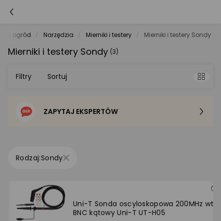
om i ogród
Narzędzia
Mierniki i testery
Mierniki i testery Sondy
Mierniki i testery Sondy
(3)
Filtry
Sortuj
ZAPYTAJ EKSPERTÓW
Sortowanie domyślne
Cena - od najniższej
Sondy
Cena - od najwyższej
Po popularności
Uni-T Sonda oscyloskopowa 200MHz wty
BNC kątowy Uni-T UT-H05