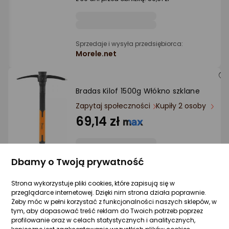
Ocena: od najlepszej
Po ilości komentarzy
Sprzedaje i wysyła przedsiębiorca:
Morele.net
Bradas Kilof 1500g Włókno szklane
Zapytaj społeczności
Kupiły 2 osoby
69,14 zł
Dbamy o Twoją prywatność
Sprzedaje i wysyła przedsiębiorca:
Morele.net
Strona wykorzystuje pliki cookies, które zapisują się w
przeglądarce internetowej. Dzięki nim strona działa poprawnie.
Żeby móc w pełni korzystać z funkcjonalności naszych sklepów, w
tym, aby dopasować treść reklam do Twoich potrzeb poprzez
Bradas Kilof 450g Włókno szklane
profilowanie oraz w celach statystycznych i analitycznych,