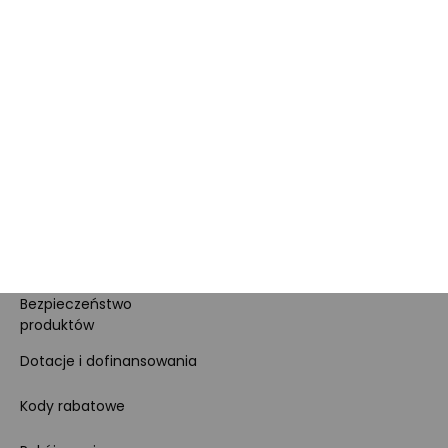
Kariera
Dla prasy
Polityka prywatności i
cookies
Ustawienia cookies
Regulamin sklepu
Koszty gospodarowania
odpadami
Bezpieczeństwo
produktów
Dotacje i dofinansowania
Kody rabatowe