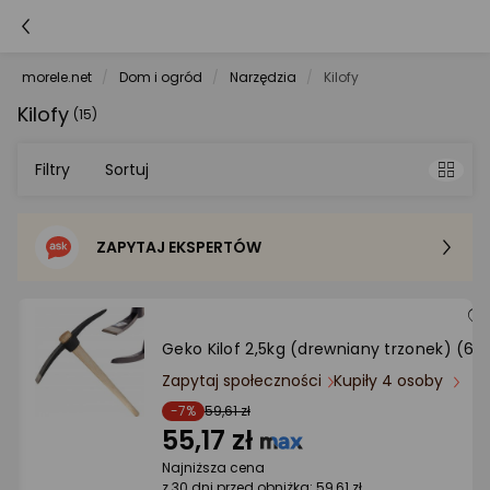
morele.net
Dom i ogród
Narzędzia
Kilofy
Kilofy
(15)
Filtry
Sortuj
ZAPYTAJ EKSPERTÓW
Sortowanie domyślne
Cena - od najniższej
Geko Kilof 2,5kg (drewniany trzonek) (6)
Cena - od najwyższej
Zapytaj społeczności
Kupiły 4 osoby
-7%
59,61 zł
55,17 zł
Po popularności
Najniższa cena
z 30 dni przed obniżką: 59,61 zł