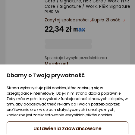
Core / Signature, H5R Core / Work, H7R
Ocena: od najlepszej
Core / Signature / Work, P18R Signature /
P18R W
Po ilości komentarzy
Zapytaj społeczności
Kupiło 21 osób
22,34 zł
Sprzedaje i wysyła przedsiębiorca:
Morele.net
Dbamy o Twoją prywatność
3 propozycje
od 31,90 zł
Strona wykorzystuje pliki cookies, które zapisują się w
przeglądarce internetowej. Dzięki nim strona działa poprawnie.
Latarka Ledlenser Zestaw ładowania i
Żeby móc w pełni korzystać z funkcjonalności naszych sklepów, w
akumulator do Ledlenser MH3/4/5
tym, aby dopasować treść reklam do Twoich potrzeb poprzez
Zapytaj społeczności
Kupiły 2 osoby
profilowanie oraz w celach statystycznych i analitycznych,
konieczne jest zaakceptowanie wszystkich plików cookies.
67,66 zł
Ustawienia zaawansowane