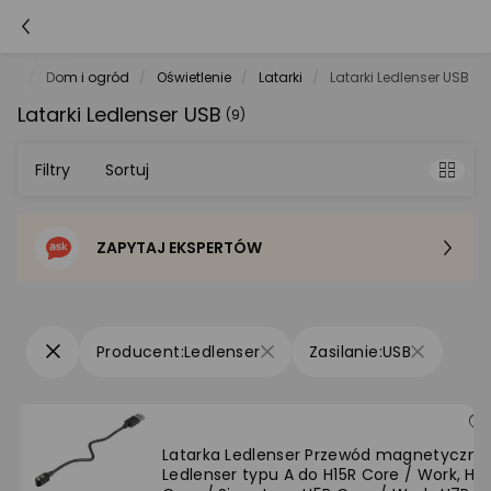
net
Dom i ogród
Oświetlenie
Latarki
Latarki Ledlenser USB
Latarki Ledlenser USB
(9)
Filtry
Sortuj
ZAPYTAJ EKSPERTÓW
Sortowanie domyślne
Cena - od najniższej
Ledlenser
USB
Cena - od najwyższej
Po popularności
Latarka Ledlenser Przewód magnetyczny
Ledlenser typu A do H15R Core / Work, H1