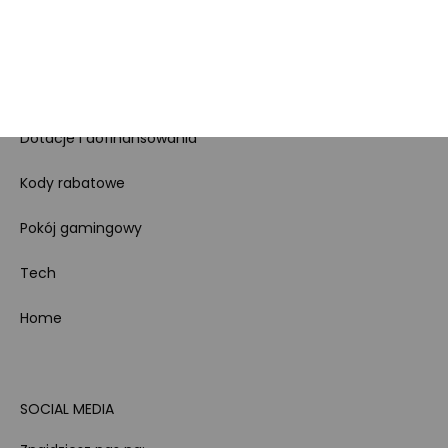
Koszty gospodarowania
odpadami
Bezpieczeństwo
produktów
Dotacje i dofinansowania
Kody rabatowe
Pokój gamingowy
Tech
Home
SOCIAL MEDIA