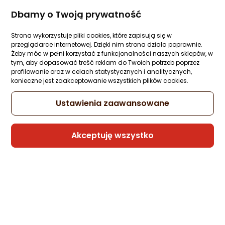
Ocena: od najlepszej
Zapytaj społeczności
Kupiła 1 osoba
Dbamy o Twoją prywatność
-14%
115,01 zł
99 zł
Po ilości komentarzy
Strona wykorzystuje pliki cookies, które zapisują się w
przeglądarce internetowej. Dzięki nim strona działa poprawnie.
Najniższa cena
Żeby móc w pełni korzystać z funkcjonalności naszych sklepów, w
z 30 dni przed obniżką: 115,01 zł
tym, aby dopasować treść reklam do Twoich potrzeb poprzez
profilowanie oraz w celach statystycznych i analitycznych,
konieczne jest zaakceptowanie wszystkich plików cookies.
Raty 3x0%
Ustawienia zaawansowane
Sprzedaje i wysyła przedsiębiorca:
Morele.net
Akceptuję wszystko
Latarka Stanley latarka czołowa stanley,
650 lm, ładowanie z usb
Zapytaj społeczności
106,54 zł
rata od 2,70 zł