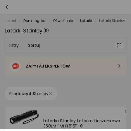
orele.net
Dom i ogród
Oświetlenie
Latarki
Latarki Stanley
Latarki Stanley
(5)
Filtry
Sortuj
ZAPYTAJ EKSPERTÓW
Sortowanie domyślne
Cena - od najniższej
Stanley
Cena - od najwyższej
Po popularności
Latarka Stanley Latarka kieszonkowa
350LM FMHT81511-0