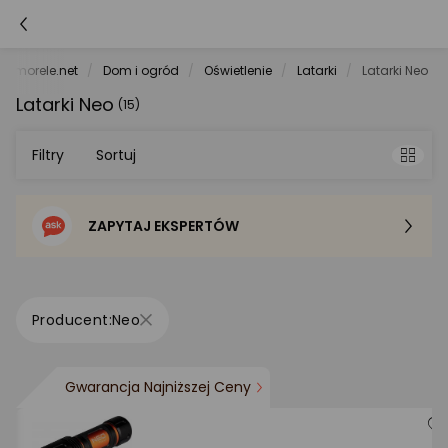
morele.net
Dom i ogród
Oświetlenie
Latarki
Latarki Neo
Latarki Neo
(15)
Filtry
Sortuj
ZAPYTAJ EKSPERTÓW
Sortowanie domyślne
Cena - od najniższej
Neo
Cena - od najwyższej
Gwarancja Najniższej Ceny
Po popularności