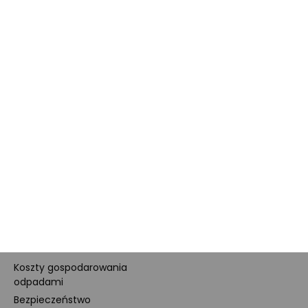
Dane firmy i numer konta
Zostań sprzedawcą
Obowiązki Morele.net i
Newsletter
Sprzedawcy Marketplace
Nagrody i certyfikaty
Kariera
Dla prasy
Polityka prywatności i
cookies
Ustawienia cookies
Regulamin sklepu
Koszty gospodarowania
odpadami
Bezpieczeństwo