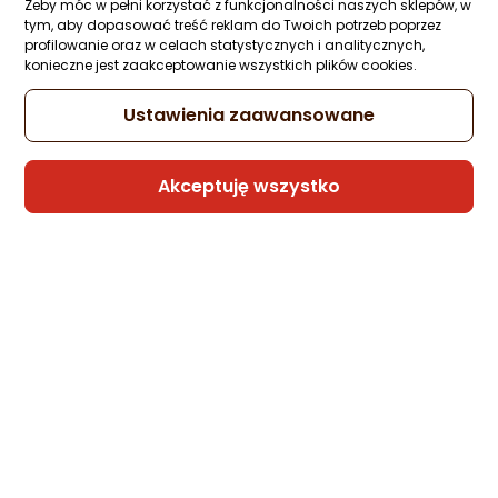
Żeby móc w pełni korzystać z funkcjonalności naszych sklepów, w
Zapytaj społeczności
ocena
Ocena
(4)
tym, aby dopasować treść reklam do Twoich potrzeb poprzez
profilowanie oraz w celach statystycznych i analitycznych,
Kupiły 3 osoby
produktu
produktu
konieczne jest zaakceptowanie wszystkich plików cookies.
5/5
103,67 zł
gwiazdki
Ustawienia zaawansowane
rata od 2,63 zł
Akceptuję wszystko
Sprzedaje i wysyła przedsiębiorca:
Morele.net
Latarka Neo MINI LATARKA 20LM 1XAA
Zapytaj społeczności
Kupiła 1 osoba
25,24 zł
Sprzedaje i wysyła przedsiębiorca: