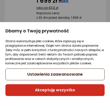
1 699 zł
rata od 43,12 zł
Najniższa cena
z 30 dni przed obniżką: 1 899 zł
Dbamy o Twoją prywatność
Sprzedaje i wysyła przedsiębiorca:
Strona wykorzystuje pliki cookies, które zapisują się w
ŚWIAT-LAPTOPÓW
przeglądarce internetowej. Dzięki nim strona działa poprawnie.
Żeby móc w pełni korzystać z funkcjonalności naszych sklepów, w
tym, aby dopasować treść reklam do Twoich potrzeb poprzez
profilowanie oraz w celach statystycznych i analitycznych,
Laptop HP 17-cn3143ds BK1C2UA / 17" /
konieczne jest zaakceptowanie wszystkich plików cookies.
Intel N100 / 8GB / 128GB / Win 11
Zapytaj społeczności
Kupiła 1 osoba
Ustawienia zaawansowane
-14%
2 198 zł
1 898 zł
Akceptuję wszystko
rata od 80,56 zł
Najniższa cena
z 30 dni przed obniżką: 2 198 zł