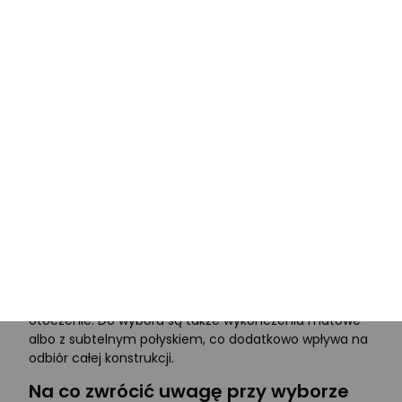
dysku. Jeśli zależy Ci na większej elastyczności formy,
możesz również rozważyć
laptopy 2 w 1
.
Odcienie fioletu – od lawendy po ciemny fiolet
Kolor w tej kategorii nie oznacza jednego,
identycznego wykończenia. Paleta obejmuje między
innymi odcienie lawendowe, liliowe, pastelowe,
ciemnofioletowe oraz metaliczne, więc efekt wizualny
może być bardzo różny. Jasne odcienie nadają
urządzeniu lżejszy, bardziej subtelny charakter, a
ciemniejsze wypadają bardziej elegancko i formalnie.
W praktyce wybór koloru ma znaczenie nie tylko
estetyczne, ale też użytkowe. Jaśniejsze obudowy
przyciągają uwagę delikatnością, a ciemniejsze lepiej
wpisują się w biurowe lub bardziej profesjonalne
otoczenie. Do wyboru są także wykończenia matowe
albo z subtelnym połyskiem, co dodatkowo wpływa na
odbiór całej konstrukcji.
Na co zwrócić uwagę przy wyborze