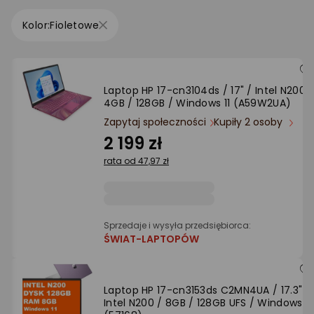
Ocena: od najlepszej
Fioletowe
Po ilości komentarzy
Laptop HP 17-cn3104ds / 17" / Intel N200 /
4GB / 128GB / Windows 11 (A59W2UA)
Zapytaj społeczności
Kupiły 2 osoby
2 199 zł
rata od 47,97 zł
Sprzedaje i wysyła przedsiębiorca:
ŚWIAT-LAPTOPÓW
Laptop HP 17-cn3153ds C2MN4UA / 17.3" /
Intel N200 / 8GB / 128GB UFS / Windows 11