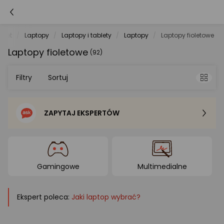
.net
Laptopy
Laptopy i tablety
Laptopy
Laptopy fioletowe
Laptopy fioletowe
(92)
Filtry
Sortuj
ZAPYTAJ EKSPERTÓW
Sortowanie domyślne
Cena - od najniższej
Gamingowe
Multimedialne
Cena - od najwyższej
Ekspert poleca:
Jaki laptop wybrać?
Po popularności