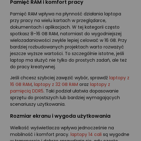
Pamięć RAM i komfort pracy
Pamięć RAM wpływa na płynność działania laptopa
przy pracy na wielu kartach w przeglądarce,
dokumentach i aplikacjach. W tej kategorii często
spotkasz 8–16 GB RAM, natomiast do wygodniejszej
wielozadaniowości zwykle lepiej celować w 16 GB. Przy
bardziej rozbudowanych projektach warto rozważyć
jeszcze wyższe wartości. To szczególnie istotne, jeśli
laptop ma służyć nie tylko do prostych zadań, ale też
do pracy kreatywnej.
Jeśli chcesz szybciej zawęzić wybór, sprawdź
laptopy z
16 GB RAM
,
laptopy z 32 GB RAM
oraz
laptopy z
pamięcią DDR5
. Taki podział ułatwia dopasowanie
sprzętu do prostszych lub bardziej wymagających
scenariuszy użytkowania.
Rozmiar ekranu i wygoda użytkowania
Wielkość wyświetlacza wpływa jednocześnie na
mobilność i komfort pracy.
laptopy 14 cali
są wygodne