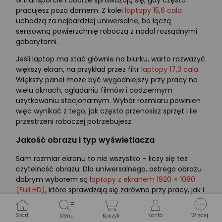
w transporcie i dobrze sprawdzają się, gdy często
pracujesz poza domem. Z kolei
laptopy 15,6 cala
uchodzą za najbardziej uniwersalne, bo łączą
sensowną powierzchnię roboczą z nadal rozsądnymi
gabarytami.
Jeśli laptop ma stać głównie na biurku, warto rozważyć
większy ekran, na przykład przez filtr
laptopy 17,3 cala
.
Większy panel może być wygodniejszy przy pracy na
wielu oknach, oglądaniu filmów i codziennym
użytkowaniu stacjonarnym. Wybór rozmiaru powinien
więc wynikać z tego, jak często przenosisz sprzęt i ile
przestrzeni roboczej potrzebujesz.
Jakość obrazu i typ wyświetlacza
Sam rozmiar ekranu to nie wszystko – liczy się też
czytelność obrazu. Dla uniwersalnego, ostrego obrazu
dobrym wyborem są
laptopy z ekranem 1920 × 1080
(Full HD)
, które sprawdzają się zarówno przy pracy, jak i
rozrywce. To bezpieczny standard dla większości
użytkowników.
Start
Konto
Więcej
Menu
Koszyk