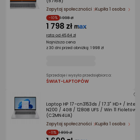
(57168)
Zapytaj społeczności
Kupiła 1 osoba
-10%
1 998 zł
1 798 zł
rata od 45,64 zł
Najniższa cena
z 30 dni przed obniżką: 1 998 zł
Sprzedaje i wysyła przedsiębiorca:
ŚWIAT-LAPTOPÓW
Laptop HP 17-cn3153ds / 17.3" HD+ / Intel
N200 / 4GB / 128GB UFS / Win 11 Fioletowy
(C2MN4UA)
Zapytaj społeczności
Kupiła 1 osoba
-11%
1 899 zł