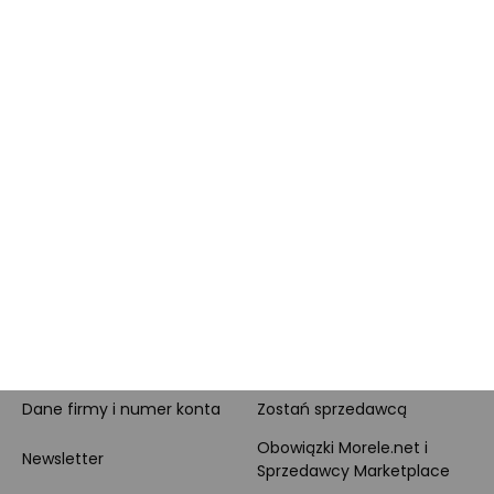
Morele MAX
doradztwo produktowe
PayPo
Opinie o Morele.net
Całodobowe wsparcie
Raty
Klienta
Leasing
Zakupy dla firmy
MORELE.NET
MARKETPLACE
O nas
O Marketplace
Dane firmy i numer konta
Zostań sprzedawcą
Obowiązki Morele.net i
Newsletter
Sprzedawcy Marketplace