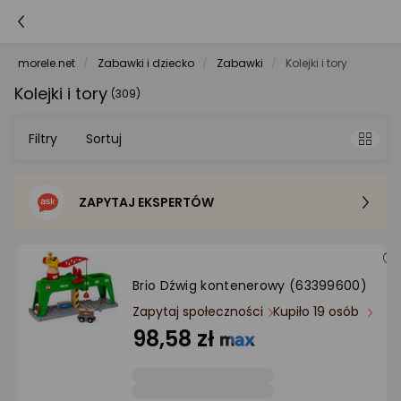
morele.net
Zabawki i dziecko
Zabawki
Kolejki i tory
Kolejki i tory
(309)
Filtry
Sortuj
ZAPYTAJ EKSPERTÓW
Sortowanie domyślne
Cena - od najniższej
Brio Dźwig kontenerowy (63399600)
Cena - od najwyższej
Zapytaj społeczności
Kupiło 19 osób
98,58 zł
Po popularności