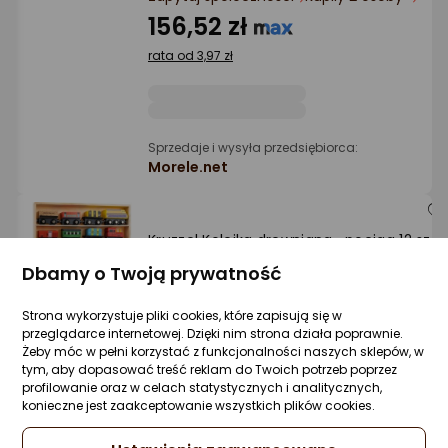
156,52 zł
rata od 3,97 zł
Sprzedaje i wysyła przedsiębiorca:
Morele.net
Kruzzel Kolejka drewniana- pociąg 12 szt.
(23522)
Dbamy o Twoją prywatność
Zapytaj społeczności
Kupiły 2 osoby
103,99 zł
Strona wykorzystuje pliki cookies, które zapisują się w
przeglądarce internetowej. Dzięki nim strona działa poprawnie.
Żeby móc w pełni korzystać z funkcjonalności naszych sklepów, w
tym, aby dopasować treść reklam do Twoich potrzeb poprzez
profilowanie oraz w celach statystycznych i analitycznych,
konieczne jest zaakceptowanie wszystkich plików cookies.
Sprzedaje i wysyła przedsiębiorca:
HURTOWNIA GIGAHURT