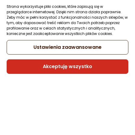
4.5/5
Strona wykorzystuje pliki cookies, które zapisują się w
gwiazdki
przeglądarce internetowej. Dzięki nim strona działa poprawnie.
Żeby móc w pełni korzystać z funkcjonalności naszych sklepów, w
tym, aby dopasować treść reklam do Twoich potrzeb poprzez
profilowanie oraz w celach statystycznych i analitycznych,
Raty 3x0%
konieczne jest zaakceptowanie wszystkich plików cookies.
Sprzedaje i wysyła przedsiębiorca:
Morele.net
Ustawienia zaawansowane
4 propozycje
od 43,20 zł
Akceptuję wszystko
Gwarancja Najniższej Ceny
Rekomendacja eksperta
Unitek RJ45, kat. 7, SSTP, 3m, czarny
(C1897BK-3M)
Zapytaj społeczności
ocena
Ocena
(475)
Kupiło 79 osób
produktu
produktu
4.5/5
16,05 zł
gwiazdki