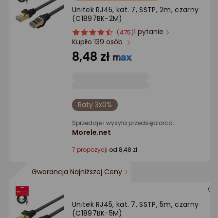
Ocena: od najlepszej
Unitek RJ45, kat. 7, SSTP, 2m, czarny
(C1897BK-2M)
1 pytanie
ocena
Ocena
Po ilości komentarzy
(475)
Kupiło 139 osób
produktu
produktu
4.5/5
8,48 zł
gwiazdki
Raty 3x0%
Sprzedaje i wysyła przedsiębiorca:
Morele.net
7 propozycji
od 8,48 zł
Gwarancja Najniższej Ceny
Unitek RJ45, kat. 7, SSTP, 5m, czarny
(C1897BK-5M)