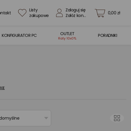
Listy
Zaloguj się
ontakt
0,00 zł
zakupowe
Załóż konto
OUTLET
KONFIGURATOR PC
PORADNIKI
Raty 10x0%
KIE
 domyślne