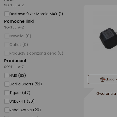
SORTUJ:
A-Z
AGD małe
Dostawa 0 zł z Morele MAX (1)
Dom i ogród
Pomocne linki
SORTUJ:
A-Z
Biuro i firma
Nowości (0)
Sport i turystyka
Outlet (0)
Zabawki i dziecko
Produkty z obniżoną ceną (0)
Uroda i zdrowie
Producent
SORTUJ:
Supermarket
A-Z
HMS (62)
Strefa marek
dodaj 
Gorilla Sports (52)
Tiguar (47)
Gwarancja 
UNDERFIT (30)
Rebel Active (20)