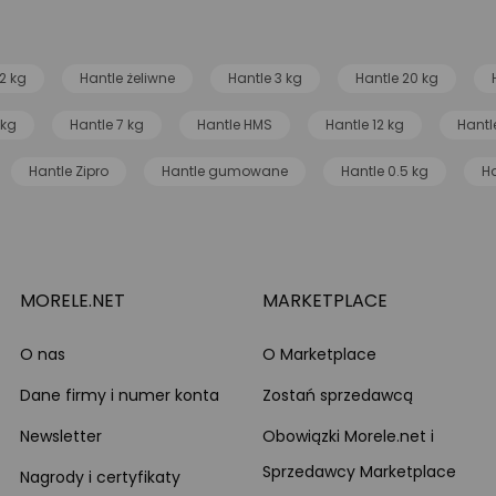
2 kg
Hantle żeliwne
Hantle 3 kg
Hantle 20 kg
 kg
Hantle 7 kg
Hantle HMS
Hantle 12 kg
Hantl
Hantle Zipro
Hantle gumowane
Hantle 0.5 kg
H
MORELE.NET
MARKETPLACE
O nas
O Marketplace
Dane firmy i numer konta
Zostań sprzedawcą
Newsletter
Obowiązki Morele.net i
Sprzedawcy Marketplace
Nagrody i certyfikaty