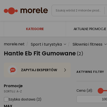
KATEGORIE
AKTUALNE PROMOCJE
morele.net
Sport i turystyka
Siłownia i fitness
Laptopy
Hantle Eb Fit Gumowane
(2)
Komputery
Podzespoły komputerowe
ZAPYTAJ EKSPERTÓW
Gaming
AKTYWNE FILTRY
Smartfony i smartwatche
Promocje
Telewizory i audio
Cena (zł):
SORTUJ:
A-Z
Foto i kamery
Szybka dostawa (2)
MAX
AGD duże