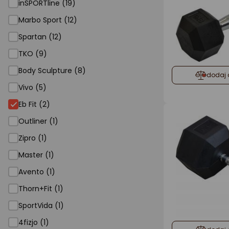
inSPORTline (19)
Marbo Sport (12)
Spartan (12)
TKO (9)
Body Sculpture (8)
dodaj 
Vivo (5)
Eb Fit
Eb Fit (2)
Outliner (1)
Zipro (1)
Master (1)
Avento (1)
Thorn+Fit (1)
SportVida (1)
4fizjo (1)