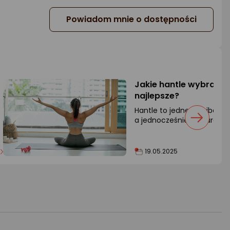
Powiadom mnie o dostępności
Jakie hantle wybrać? 
najlepsze?
Hantle to jedne z najbardz
a jednocześnie najbardzie
przyrządy do treningu.
19.05.2025