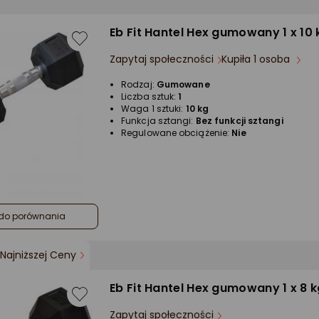
Eb Fit ‎‎Hantel Hex gumowany 1 x 10 
Zapytaj społeczności
Kupiła 1 osoba
Rodzaj:
Gumowane
Liczba sztuk:
1
Waga 1 sztuki:
10 kg
Funkcja sztangi:
Bez funkcji sztangi
Regulowane obciążenie:
Nie
do porównania
Najniższej Ceny
Eb Fit ‎‎Hantel Hex gumowany 1 x 8 
Zapytaj społeczności