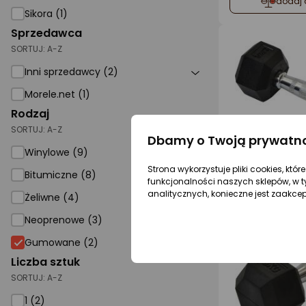
dodaj 
Sikora (1)
Sprzedawca
SORTUJ:
A-Z
Inni sprzedawcy (2)
Morele.net (1)
Rodzaj
SORTUJ:
A-Z
Dbamy o Twoją prywatn
Winylowe (9)
dodaj 
Strona wykorzystuje pliki cookies, któ
Bitumiczne (8)
funkcjonalności naszych sklepów, w t
analitycznych, konieczne jest zaakce
Żeliwne (4)
Neoprenowe (3)
Gumowane
Gumowane (2)
Liczba sztuk
SORTUJ:
A-Z
1 (2)