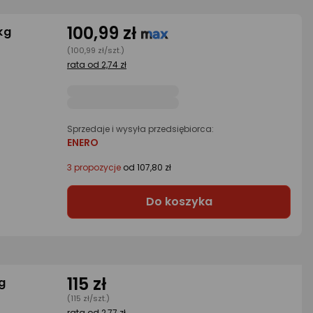
100,99 zł
kg
(100,99 zł/szt.)
rata od 2,74 zł
Sprzedaje i wysyła przedsiębiorca:
ENERO
3 propozycje
od 107,80 zł
Do koszyka
115 zł
kg
(115 zł/szt.)
rata od 2,77 zł