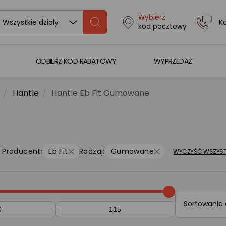
Wybierz
K
Wszystkie działy
kod pocztowy
ODBIERZ KOD RABATOWY
WYPRZEDAŻ
Hantle
Hantle Eb Fit Gumowane
Producent:
Eb Fit
Rodzaj:
Gumowane
WYCZYŚĆ WSZYST
Sortowanie