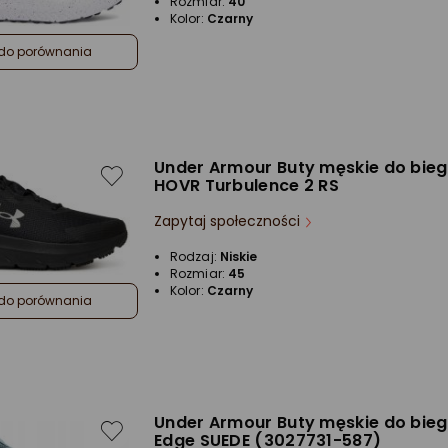
Rozmiar:
40
Kolor:
Czarny
do porównania
Under Armour Buty męskie do bie
HOVR Turbulence 2 RS
Zapytaj społeczności
Rodzaj:
Niskie
Rozmiar:
45
Kolor:
Czarny
do porównania
Under Armour Buty męskie do bie
Edge SUEDE (3027731-587)