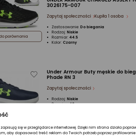
3026175-007
Zapytaj społeczności
Kupiła 1 osoba
Zastosowanie:
Do biegania
Rodzaj:
Niskie
do porównania
Rozmiar:
44.5
Kolor:
Czarny
Under Armour Buty męskie do bie
Phade RN 3
Zapytaj społeczności
Rodzaj:
Niskie
Rozmiar:
40
Kolor:
Szary
ość
do porównania
re zapisują się w przeglądarce internetowej. Dzięki nim strona działa popra
ym, aby dopasować treść reklam do Twoich potrzeb poprzez profilowanie 