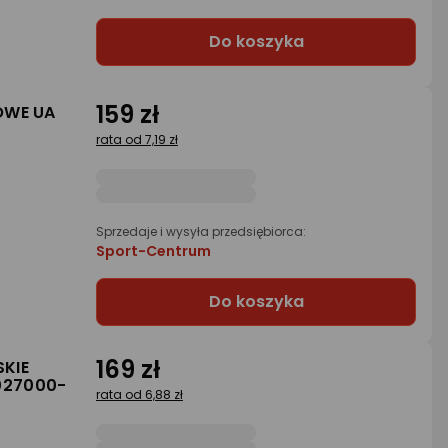
Do koszyka
159 zł
OWE UA
rata od 7,19 zł
Sprzedaje i wysyła przedsiębiorca:
Sport-Centrum
Do koszyka
169 zł
KIE
027000-
rata od 6,88 zł