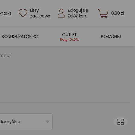
Listy
Zaloguj się
ontakt
0,00 zł
zakupowe
Załóż konto
OUTLET
KONFIGURATOR PC
PORADNIKI
Raty 10x0%
rmour
 domyślne