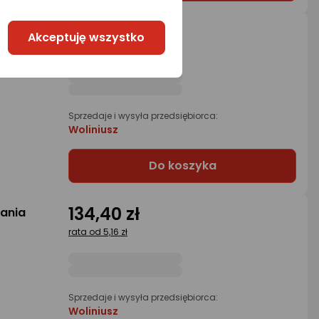
134,40 zł
gania
Akceptuję wszystko
rata od 5,16 zł
Sprzedaje i wysyła przedsiębiorca:
Woliniusz
Do koszyka
134,40 zł
gania
rata od 5,16 zł
Sprzedaje i wysyła przedsiębiorca:
Woliniusz