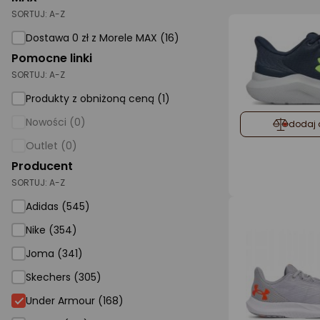
SORTUJ:
A-Z
AGD małe
Dostawa 0 zł z Morele MAX (16)
Dom i ogród
Pomocne linki
SORTUJ:
A-Z
Biuro i firma
Produkty z obniżoną ceną (1)
Sport i turystyka
Nowości (0)
dodaj 
Zabawki i dziecko
Outlet (0)
Uroda i zdrowie
Producent
SORTUJ:
Supermarket
A-Z
Adidas (545)
Strefa marek
Nike (354)
Joma (341)
Skechers (305)
Under Armour
Under Armour (168)