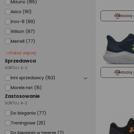
Mizuno (165)
Asics (161)
dodaj 
Inov-8 (89)
Wilson (87)
Merrell (77)
Pokaż więcej
Sprzedawca
SORTUJ:
A-Z
dodaj 
Inni sprzedawcy (153)
Morele.net (15)
Zastosowanie
SORTUJ:
A-Z
Do biegania (77)
Treningowe (25)
Do biegania w terenie (2)