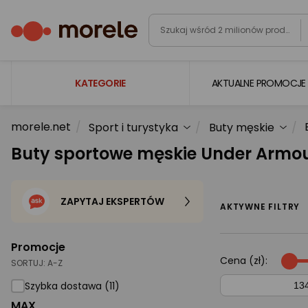
KATEGORIE
AKTUALNE PROMOCJE
morele.net
Sport i turystyka
Buty męskie
Laptopy
Buty sportowe męskie Under Armo
Komputery
Podzespoły komputerowe
ZAPYTAJ EKSPERTÓW
Gaming
AKTYWNE FILTRY
Smartfony i smartwatche
Promocje
Telewizory i audio
Cena (zł):
SORTUJ:
A-Z
Foto i kamery
Szybka dostawa (11)
MAX
AGD duże