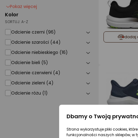
Pokaż więcej
Kolor
SORTUJ:
A-Z
Odcienie czerni (96)
dodaj 
Odcienie szarości (44)
Odcienie niebieskiego (16)
Odcienie bieli (5)
Odcienie czerwieni (4)
Odcienie zieleni (4)
Odcienie różu (1)
Dbamy o Twoją prywatn
dodaj 
Strona wykorzystuje pliki cookies, któ
funkcjonalności naszych sklepów, w t