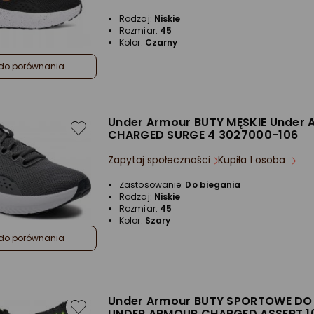
Rodzaj:
Niskie
Rozmiar:
45
Kolor:
Czarny
do porównania
Under Armour BUTY MĘSKIE Under 
CHARGED SURGE 4 3027000-106
Zapytaj społeczności
Kupiła 1 osoba
Zastosowanie:
Do biegania
Rodzaj:
Niskie
Rozmiar:
45
Kolor:
Szary
do porównania
Under Armour BUTY SPORTOWE DO 
UNDER ARMOUR CHARGED ASSERT 1