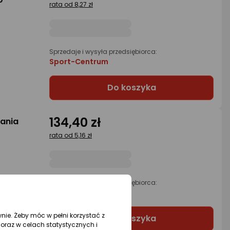
rata od 8,27 zł
Sprzedaje i wysyła przedsiębiorca:
Sport-Centrum
Do koszyka
134,40 zł
gania
rata od 5,16 zł
Sprzedaje i wysyła przedsiębiorca:
Woliniusz
wnie. Żeby móc w pełni korzystać z
Do koszyka
oraz w celach statystycznych i