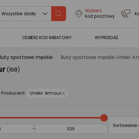
Wybierz
K
Wszystkie działy
kod pocztowy
ODBIERZ KOD RABATOWY
WYPRZEDAŻ
Buty sportowe męskie
Buty sportowe męskie Under A
ur
(168)
Producent:
Under Armour
Sortowanie