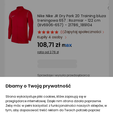
Nike Nike JR Dry Park 20 Training bluza
treningowa 657 : Rozmiar - 122 cm
(BV6906-657) - 21786_189104
Zapytaj społeczności
ocena
Ocena
(1)
Kupiły 4 osoby
produktu
produktu
5/5
108,71 zł
gwiazdki
rata od 2,76 zł
Sprzedaje i wysyła przedsiębiorca:
Morele.net
Dbamy o Twoją prywatność
Strona wykorzystuje pliki cookies, które zapisują się w
Adidas Bluza adidas ENTRADA 22 Track
przeglądarce internetowej. Dzięki nim strona działa poprawnie.
Jacket H57530 H57530 granatowy 152 cm
Żeby móc w pełni korzystać z funkcjonalności naszych sklepów, w
Zapytaj społeczności
Kupiły 2 osoby
tym, aby dopasować treść reklam do Twoich potrzeb poprzez