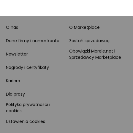
MORELE.NET
MARKETPLACE
O nas
O Marketplace
Dane firmy i numer konta
Zostań sprzedawcą
Obowiązki Morele.net i
Newsletter
Sprzedawcy Marketplace
Nagrody i certyfikaty
Kariera
Dla prasy
Polityka prywatności i
cookies
Ustawienia cookies