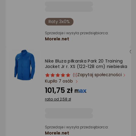
Ocena: od najlepszej
Po ilości komentarzy
Raty 3x0%
Sprzedaje i wysyła przedsiębiorca:
Morele.net
Nike Bluza piłkarska Park 20 Training
Jacket Jr r. XS (122-128 cm) niebieska
Zapytaj społeczności
ocena
Ocena
(1)
Kupiło 7 osób
produktu
produktu
5/5
101,75 zł
gwiazdki
rata od 2,58 zł
Sprzedaje i wysyła przedsiębiorca:
Morele.net