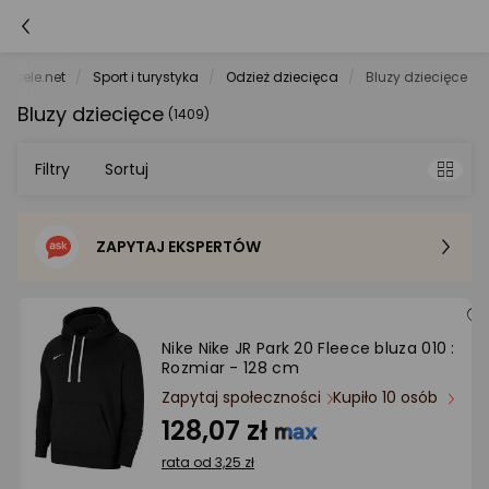
morele.net
Sport i turystyka
Odzież dziecięca
Bluzy dziecięce
Bluzy dziecięce
(1409)
Filtry
Sortuj
ZAPYTAJ EKSPERTÓW
Sortowanie domyślne
Cena - od najniższej
Nike Nike JR Park 20 Fleece bluza 010 :
Rozmiar - 128 cm
Cena - od najwyższej
Zapytaj społeczności
Kupiło 10 osób
128,07 zł
Po popularności
rata od 3,25 zł