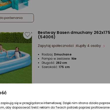
do porównania
Bestway Basen dmuchany 262x17
(54006)
Zapytaj społeczności
Kupiły 4 osoby
Rodzaj:
Dmuchane
Pompa w zestawie:
Nie
Długość:
262 cm
Szerokość:
175 cm
ość
do porównania
re zapisują się w przeglądarce internetowej. Dzięki nim strona działa popra
ym, aby dopasować treść reklam do Twoich potrzeb poprzez profilowanie 