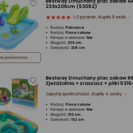
Bestway Dmuchany plac zabaw A
239x206cm (53052)
1 pytanie
Kupiło 5 osób
ocena
Ocena
(1)
produktu
produktu
Rodzaj:
Pokrowce
5/5
Rodzaj:
Place zabaw
gwiazdki
Pompa w zestawie:
Nie
Długość:
239 cm
Szerokość:
206 cm
do porównania
Bestway Dmuchany plac zabaw R
Zjeżdżalnia + zraszacz + piłki 5316
Zapytaj społeczności
Kupiły 4 osoby
Rodzaj:
Place zabaw
Pompa w zestawie:
Nie
Długość:
152 cm
Szerokość:
152 cm