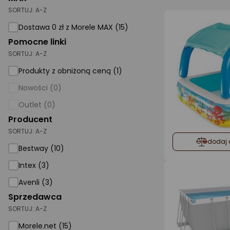
SORTUJ:
A-Z
AGD małe
Dostawa 0 zł z Morele MAX (15)
Dom i ogród
Pomocne linki
SORTUJ:
A-Z
Biuro i firma
Produkty z obniżoną ceną (1)
Sport i turystyka
Nowości (0)
Zabawki i dziecko
Outlet (0)
Uroda i zdrowie
Producent
SORTUJ:
Supermarket
A-Z
dodaj 
Bestway (10)
Strefa marek
Intex (3)
Avenli (3)
Sprzedawca
SORTUJ:
A-Z
Morele.net (15)