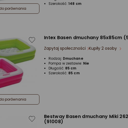
Szerokość:
148 cm
do porównania
Intex Basen dmuchany 85x85cm (
Zapytaj społeczności
Kupiły 2 osoby
Rodzaj:
Dmuchane
Pompa w zestawie:
Nie
Długość:
85 cm
Szerokość:
85 cm
do porównania
Bestway Basen dmuchany Miki 26
(91008)