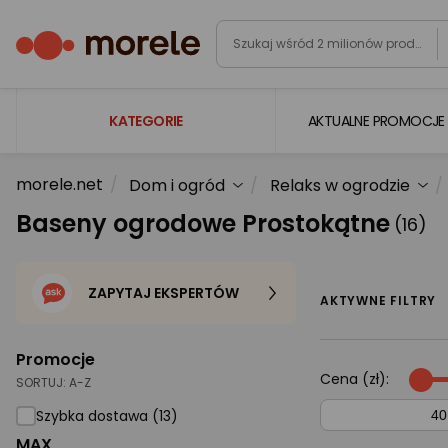
KATEGORIE
AKTUALNE PROMOCJE
morele.net
Dom i ogród
Relaks w ogrodzie
Laptopy
Baseny ogrodowe Prostokątne
(16)
Komputery
Podzespoły komputerowe
ZAPYTAJ EKSPERTÓW
Gaming
AKTYWNE FILTRY
Smartfony i smartwatche
Promocje
Telewizory i audio
Cena (zł):
SORTUJ:
A-Z
Foto i kamery
Szybka dostawa (13)
MAX
AGD duże