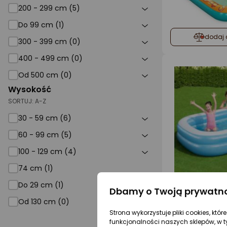
200 - 299 cm (5)
Do 99 cm (1)
dodaj 
300 - 399 cm (0)
400 - 499 cm (0)
Od 500 cm (0)
Wysokość
SORTUJ:
A-Z
30 - 59 cm (6)
60 - 99 cm (5)
100 - 129 cm (4)
74 cm (1)
Do 29 cm (1)
Dbamy o Twoją prywatn
dodaj 
Od 130 cm (0)
Strona wykorzystuje pliki cookies, któ
funkcjonalności naszych sklepów, w t