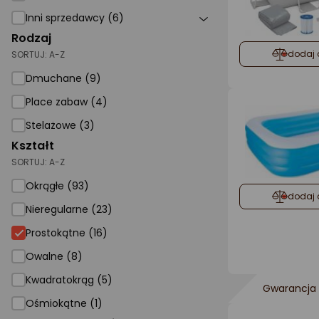
Inni sprzedawcy (6)
Rodzaj
dodaj 
SORTUJ:
A-Z
Dmuchane (9)
Place zabaw (4)
Stelażowe (3)
Kształt
SORTUJ:
A-Z
Okrągłe (93)
dodaj 
Nieregularne (23)
Prostokątne
Prostokątne (16)
Owalne (8)
Kwadratokrąg (5)
Gwarancja 
Ośmiokątne (1)