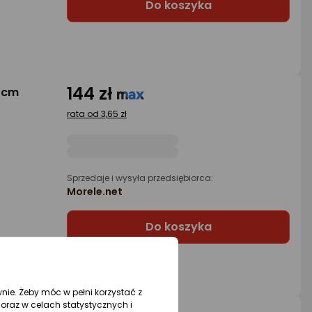
Do koszyka
144 zł
5cm
rata od 3,65 zł
Sprzedaje i wysyła przedsiębiorca:
Morele.net
Do koszyka
wnie. Żeby móc w pełni korzystać z
oraz w celach statystycznych i