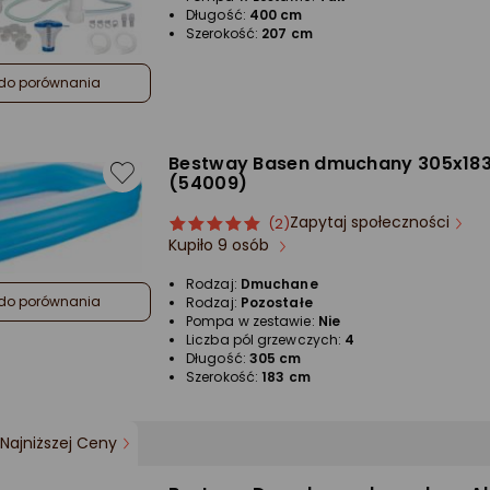
Długość:
400 cm
Szerokość:
207 cm
do porównania
Bestway Basen dmuchany 305x18
(54009)
Zapytaj społeczności
ocena
Ocena
(2)
Kupiło 9 osób
produktu
produktu
5/5
Rodzaj:
Dmuchane
gwiazdki
do porównania
Rodzaj:
Pozostałe
Pompa w zestawie:
Nie
Liczba pól grzewczych:
4
Długość:
305 cm
Szerokość:
183 cm
Najniższej Ceny