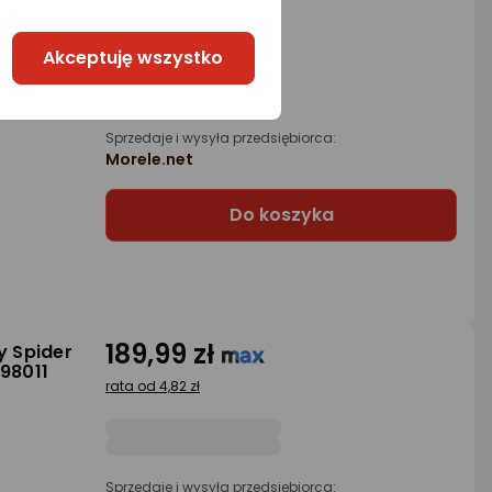
119,06 zł
zykówka
rata od 3,02 zł
Akceptuję wszystko
Sprzedaje i wysyła przedsiębiorca:
Morele.net
Do koszyka
189,99 zł
 Spider
98011
rata od 4,82 zł
Sprzedaje i wysyła przedsiębiorca: