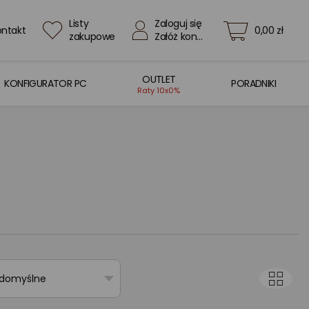
Listy
Zaloguj się
ontakt
0,00 zł
zakupowe
Załóż konto
OUTLET
KONFIGURATOR PC
PORADNIKI
Raty 10x0%
 domyślne