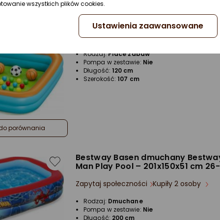
Bestway 52728 Basen dmuchany
ptowanie wszystkich plików cookies.
wielofunkcyjny z piłeczkami Kos
Piłeczki i Piłka nożna 1.20m x 1
Ustawienia zaawansowane
Zapytaj społeczności
Kupiły 3 osoby
Rodzaj:
Place zabaw
Pompa w zestawie:
Nie
Długość:
120 cm
Szerokość:
107 cm
do porównania
Bestway Basen dmuchany Bestway
Man Play Pool – 201x150x51 cm 26-
Zapytaj społeczności
Kupiły 2 osoby
Rodzaj:
Dmuchane
Pompa w zestawie:
Nie
Długość:
200 cm