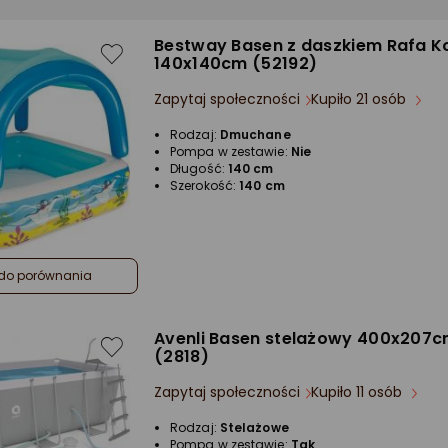
Bestway Basen z daszkiem Rafa K
140x140cm (52192)
Zapytaj społeczności
Kupiło 21 osób
Rodzaj:
Dmuchane
Pompa w zestawie:
Nie
Długość:
140 cm
Szerokość:
140 cm
do porównania
Avenli Basen stelażowy 400x207c
(2818)
Zapytaj społeczności
Kupiło 11 osób
Rodzaj:
Stelażowe
Pompa w zestawie:
Tak