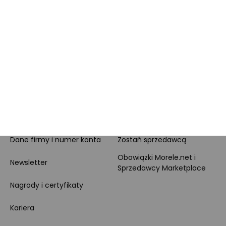
Klienta
Leasing
Zakupy dla firmy
MORELE.NET
MARKETPLACE
O nas
O Marketplace
Dane firmy i numer konta
Zostań sprzedawcą
Obowiązki Morele.net i
Newsletter
Sprzedawcy Marketplace
Nagrody i certyfikaty
Kariera