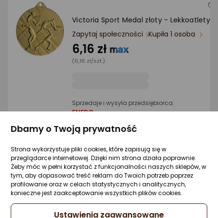
Victoria Sport Medal złoty - Lekkoatletyk
Zapytaj społeczności
Kupiła 1 osoba
6,16 zł
(6,16 zł/szt.)
Sprzedaje i wysyła przedsiębiorca:
ENERO
Dbamy o Twoją prywatność
1 propozycja
od 10,71 zł
Strona wykorzystuje pliki cookies, które zapisują się w
przeglądarce internetowej. Dzięki nim strona działa poprawnie.
Enero GRA CYMBERGAJ AIR HOCKEY NA
Żeby móc w pełni korzystać z funkcjonalności naszych sklepów, w
STÓŁ 51x31x10CM WOODEN ENERO
tym, aby dopasować treść reklam do Twoich potrzeb poprzez
profilowanie oraz w celach statystycznych i analitycznych,
Zapytaj społeczności
Kupiła 1 osoba
konieczne jest zaakceptowanie wszystkich plików cookies.
61,39 zł
Ustawienia zaawansowane
(61,39 zł/szt.)