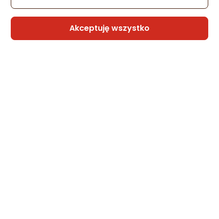
Akceptuję wszystko
Sprzedaje i wysyła przedsiębiorca:
ENERO
3 propozycje
od 69 zł
Select Torba na piłki ręczne v26 10-12 piłe
czarna 19425 (T3761)
Zapytaj społeczności
-5%
84,99 zł
80,57 zł
(80,57 zł/szt.)
Najniższa cena
z 30 dni przed obniżką: 84,99 zł
Sprzedaje i wysyła przedsiębiorca: