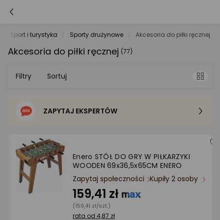
Sport i turystyka
Sporty drużynowe
Akcesoria do piłki ręcznej
Akcesoria do piłki ręcznej
(77)
Filtry
Sortuj
ZAPYTAJ EKSPERTÓW
Sortowanie domyślne
Cena - od najniższej
Enero STÓŁ DO GRY W PIŁKARZYKI
WOODEN 69x36,5x65CM ENERO
Cena - od najwyższej
Zapytaj społeczności
Kupiły 2 osoby
159,41 zł
Po popularności
(159,41 zł/szt.)
rata od 4,87 zł