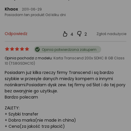
Khaox
2011-06-29
Posiadam ten produkt Od kilku dni
Odpowiedz
4
2
Zgłoś nadużycie
ocena
Ocena
Opinia potwierdzona zakupem
produktu
produktu
Opinia pochodzi z modelu:
Karta Transcend 200x SDHC 8 GB Class
5/5
10 (TS8GSDHC10)
gwiazdki
Posiadam już kilka rzeczy firmy Transcend i są bardzo
szybkie w przesyle danych miedzy kompem a innymi
nośnikami.Posiadam dysk zew. tej firmy od 5lat i do tej pory
bez awaryjnie go użytkuje.
Bardzo polecam
ZALETY:
+ Szybki transfer
+ Dobra marka(nie made in china)
+ Cena(za jakość trza płacić)