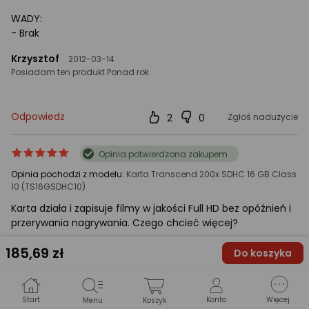
WADY:
- Brak
Krzysztof
2012-03-14
Posiadam ten produkt Ponad rok
Odpowiedz
2
0
Zgłoś nadużycie
ocena
Ocena
Opinia potwierdzona zakupem
produktu
produktu
Opinia pochodzi z modelu:
Karta Transcend 200x SDHC 16 GB Class
5/5
10 (TS16GSDHC10)
gwiazdki
Karta działa i zapisuje filmy w jakości Full HD bez opóźnień i
przerywania nagrywania. Czego chcieć więcej?
ZALETY:
185
,69 zł
Do koszyka
+ Szybkość zapisu zgodna z deklarowaną.
+ Umiarkowana cena.
+ Duża pojemność.
Start
Konto
Więcej
Menu
Koszyk