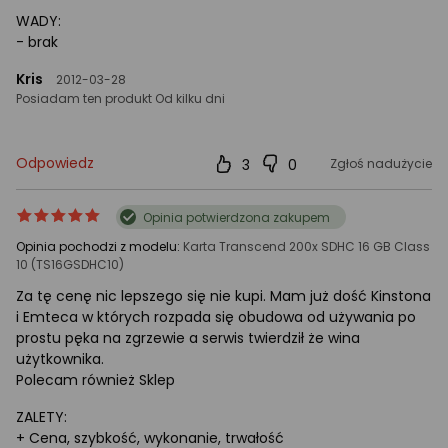
WADY:
- brak
Kris
2012-03-28
Posiadam ten produkt Od kilku dni
Odpowiedz
3
0
Zgłoś nadużycie
ocena
Ocena
Opinia potwierdzona zakupem
produktu
produktu
Opinia pochodzi z modelu:
Karta Transcend 200x SDHC 16 GB Class
5/5
10 (TS16GSDHC10)
gwiazdki
Za tę cenę nic lepszego się nie kupi. Mam już dość Kinstona
i Emteca w których rozpada się obudowa od używania po
prostu pęka na zgrzewie a serwis twierdził że wina
użytkownika.
Polecam również Sklep
ZALETY:
+ Cena, szybkość, wykonanie, trwałość