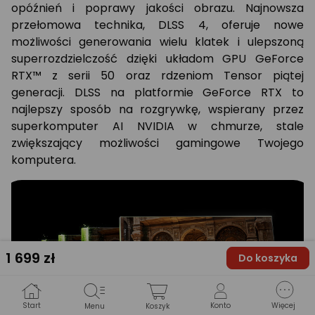
opóźnień i poprawy jakości obrazu. ‌Najnowsza
przełomowa technika, DLSS 4, oferuje nowe
możliwości generowania wielu klatek i ulepszoną
superrozdzielczość dzięki układom GPU GeForce
RTX™ z serii 50 oraz rdzeniom Tensor piątej
generacji. DLSS na platformie GeForce RTX to
najlepszy sposób na rozgrywkę, wspierany przez
superkomputer AI NVIDIA w chmurze, stale
zwiększający możliwości gamingowe Twojego
komputera.
1 699
zł
Do koszyka
Start
Konto
Więcej
Menu
Koszyk