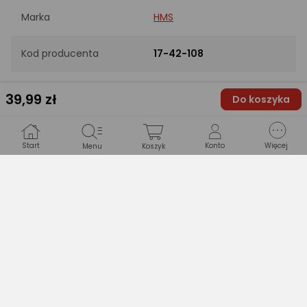
Marka
HMS
Kod producenta
17-42-108
EAN
5907695554755
39
,99 zł
Do koszyka
INFORMACJE PODSTAWOWE
Start
Konto
Więcej
Menu
Koszyk
Średnica [cm]
65
Maksymalne
100
obciążenie [kg]
Uchwyty
Nie
Materiał
Tworzywo sztuczne