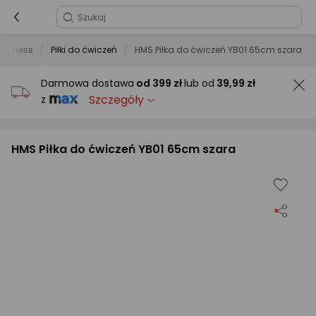
i fitness
Piłki do ćwiczeń
HMS Piłka do ćwiczeń YB01 65cm szara
Darmowa dostawa
od
399 zł
lub od
39,99 zł
Szczegóły
z
HMS Piłka do ćwiczeń YB01 65cm szara