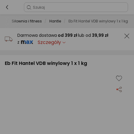
yka
Siłownia i fitness
Hantle
Eb Fit ‎‎Hantel VDB winylowy 1 x 1 kg
Darmowa dostawa
od
399 zł
lub od
39,99 zł
Szczegóły
z
Eb Fit ‎‎Hantel VDB winylowy 1 x 1 kg