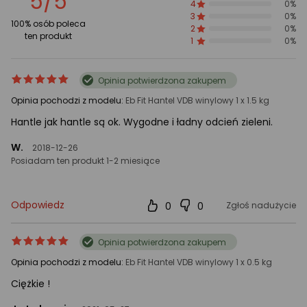
5/5
4
0%
gwiazdki
3
0%
100% osób poleca
2
0%
ten produkt
1
0%
ocena
Ocena
Opinia potwierdzona zakupem
produktu
produktu
Opinia pochodzi z modelu:
Eb Fit ‎‎Hantel VDB winylowy 1 x 1.5 kg
5/5
gwiazdki
Hantle jak hantle są ok. Wygodne i ładny odcień zieleni.
W.
2018-12-26
Posiadam ten produkt 1-2 miesiące
Odpowiedz
0
0
Zgłoś nadużycie
ocena
Ocena
Opinia potwierdzona zakupem
produktu
produktu
Opinia pochodzi z modelu:
Eb Fit ‎‎Hantel VDB winylowy 1 x 0.5 kg
5/5
gwiazdki
Ciężkie !