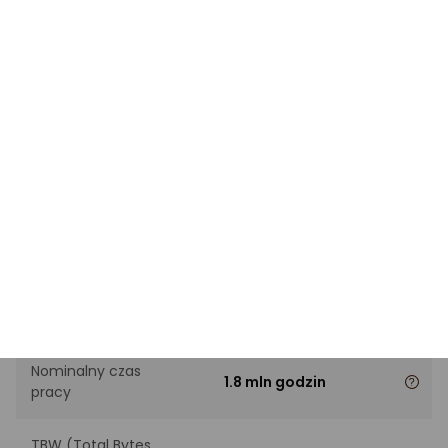
PARAMETRY TECHNICZNE
Pojemność dysku
4TB
Interfejs
PCI-E x4 Gen4 NVMe
Rodzaj kości pamięci
TLC
Szybkość odczytu
7000 MB/s
Szybkość zapisu
7000 MB/s
Nominalny czas
1.8 mln godzin
pracy
TBW (Total Bytes