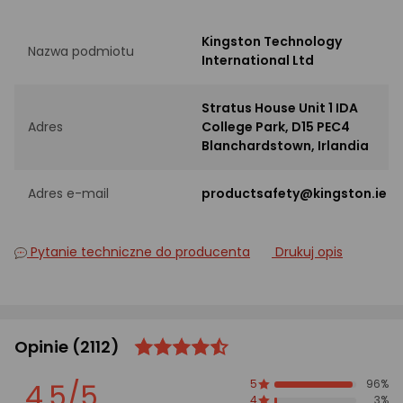
Kingston Technology
Nazwa podmiotu
International Ltd
Stratus House Unit 1 IDA
Adres
College Park, D15 PEC4
Blanchardstown, Irlandia
Adres e-mail
productsafety@kingston.ie
Pytanie techniczne do producenta
Drukuj opis
Opinie
(2112)
ocena
Ocena
produktu
produktu
4.5/5
5
96%
4.5/5
4
3%