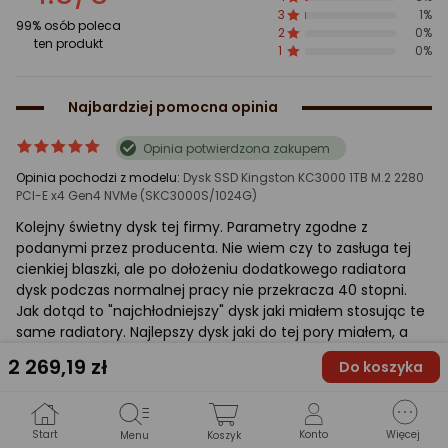
gwiazdki
3
1%
99% osób poleca
2
0%
ten produkt
1
0%
Najbardziej pomocna opinia
ocena
Ocena
Opinia potwierdzona zakupem
produktu
produktu
Opinia pochodzi z modelu:
Dysk SSD Kingston KC3000 1TB M.2 2280
5/5
PCI-E x4 Gen4 NVMe (SKC3000S/1024G)
gwiazdki
Kolejny świetny dysk tej firmy. Parametry zgodne z
podanymi przez producenta. Nie wiem czy to zasługa tej
cienkiej blaszki, ale po dołożeniu dodatkowego radiatora
dysk podczas normalnej pracy nie przekracza 40 stopni.
Jak dotąd to "najchłodniejszy" dysk jaki miałem stosując te
same radiatory. Najlepszy dysk jaki do tej pory miałem, a
trochę się ich przewinęło.
2 269
,19 zł
Do koszyka
Mirosław
2022-08-29
Posiadam ten produkt 1-3 tygodnie
Start
Konto
Więcej
Menu
Koszyk