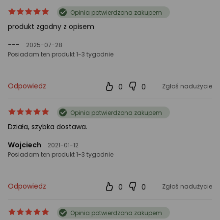
ocena
Ocena
Opinia potwierdzona zakupem
produktu
produktu
produkt zgodny z opisem
5/5
gwiazdki
---
2025-07-28
Posiadam ten produkt 1-3 tygodnie
Odpowiedz
0
0
Zgłoś nadużycie
ocena
Ocena
Opinia potwierdzona zakupem
produktu
produktu
Działa, szybka dostawa.
5/5
gwiazdki
Wojciech
2021-01-12
Posiadam ten produkt 1-3 tygodnie
Odpowiedz
0
0
Zgłoś nadużycie
ocena
Ocena
Opinia potwierdzona zakupem