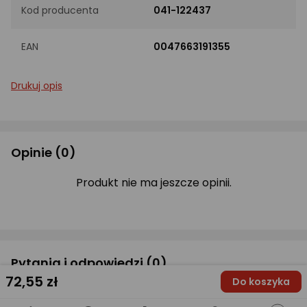
Kod producenta
041-122437
EAN
0047663191355
Drukuj opis
Opinie
(0)
Produkt nie ma jeszcze opinii.
Pytania i odpowiedzi
(0)
72
,55 zł
Do koszyka
Zastanawiasz się, czy produkt spełni Twoje