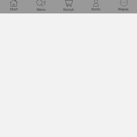
oczekiwania?
Start
Konto
Więcej
Menu
Koszyk
Zapytaj Ekspertów
Gwarancje
Najczęściej oglądane z tym produktem