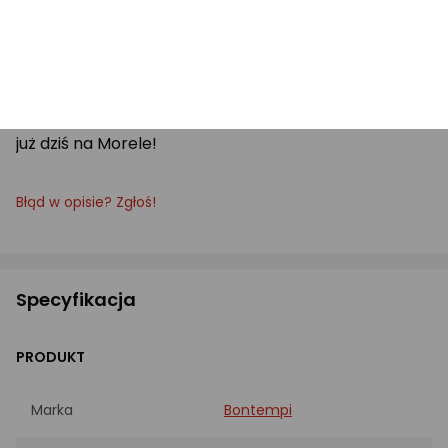
Liczba dźwięków: 4
Liczba utworów demonstracyjnych: 24
Zamów teraz, aby cieszyć się najlepszą zabawą
muzyczną! Idealny dla Twojego dziecka – dostępny
już dziś na Morele!
Błąd w opisie? Zgłoś!
Specyfikacja
PRODUKT
Marka
Bontempi