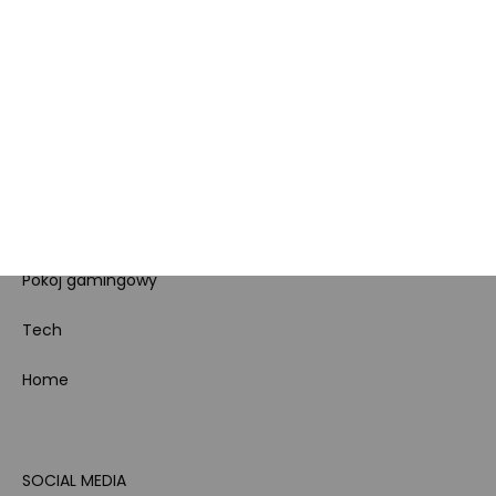
Regulamin sklepu
Koszty gospodarowania
odpadami
Bezpieczeństwo
produktów
Dotacje i dofinansowania
Kody rabatowe
Pokój gamingowy
Tech
Home
SOCIAL MEDIA