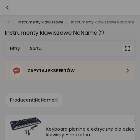
menty
Instrumenty klawiszowe
Instrumenty klawiszowe NoName
Instrumenty klawiszowe NoName
(11)
Filtry
Sortuj
ZAPYTAJ EKSPERTÓW
Sortowanie domyślne
Cena - od najniższej
NoName
Cena - od najwyższej
Po popularności
Keyboard pianino elektryczne dla dzieci 6
klawiszy + mikrofon