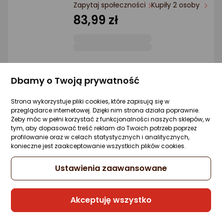
Ocena: od najlepszej
Zapytaj społeczności
Kupiły 2 osoby
83,99 zł
Po ilości komentarzy
Sprzedaje i wysyła przedsiębiorca:
HURTOWNIA GIGAHURT
Dbamy o Twoją prywatność
Strona wykorzystuje pliki cookies, które zapisują się w
SUPRIMO 824 USB keyboard edukacyjny
przeglądarce internetowej. Dzięki nim strona działa poprawnie.
klawisze organ
Żeby móc w pełni korzystać z funkcjonalności naszych sklepów, w
tym, aby dopasować treść reklam do Twoich potrzeb poprzez
Zapytaj społeczności
Kupiła 1 osoba
profilowanie oraz w celach statystycznych i analitycznych,
102,91 zł
konieczne jest zaakceptowanie wszystkich plików cookies.
rata od 2,61 zł
Ustawienia zaawansowane
Akceptuję wszystko
Sprzedaje i wysyła przedsiębiorca:
Morele.net