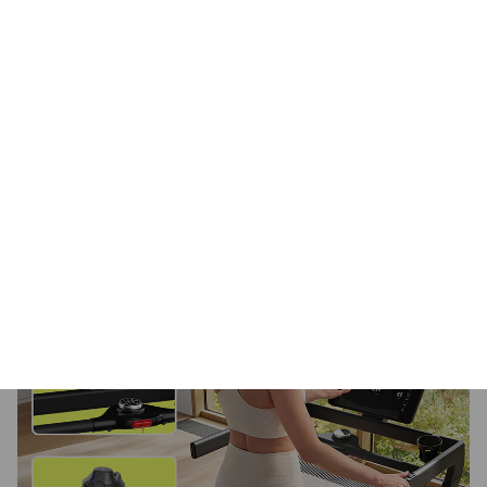
prędkość lub nachylenie jednym kliknięciem.
Przyciski na panelu
– umożliwiają stopniową
regulację tempa i kąta nachylenia. Pozwalają
ustawiać tryb treningowy, wybierać programy i
funkcje.
Pokrętło wielofunkcyjne
– pozwala zmienić
ustawienia jednym ruchem. To właśnie w tym
elemencie nowoczesność łączy się z łatwością
użytkowania.
Przyciski na poręczach
– wygodne sterowanie w
trakcie biegu, bez sięgania do konsoli.