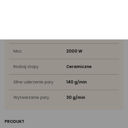
Wyróżnione przez eksperta
Automatyczne
Nie
wyłączanie żelazka
Moc
2000 W
Rodzaj stopy
Ceramiczne
Silne uderzenie pary
140 g/min
Wytwarzanie pary
30 g/min
PRODUKT