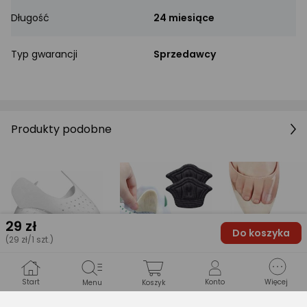
Długość
24 miesiące
Typ gwarancji
Sprzedawcy
Produkty podobne
29
zł
Do koszyka
(29 zł/1 szt.)
Start
Konto
Więcej
Menu
Koszyk
5,99 zł
6,99 zł
7,99 zł