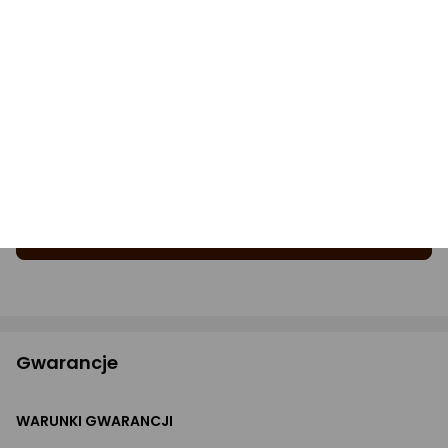
Produkt nie ma jeszcze opinii.
Pytania i odpowiedzi
(0)
Zastanawiasz się, czy produkt spełni Twoje
oczekiwania?
Zapytaj Ekspertów
Gwarancje
WARUNKI GWARANCJI