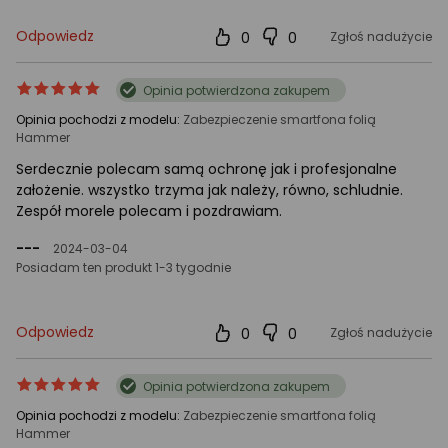
Odpowiedz
0
0
Zgłoś nadużycie
ocena
Ocena
Opinia potwierdzona zakupem
produktu
produktu
Opinia pochodzi z modelu:
Zabezpieczenie smartfona folią
5/5
Hammer
gwiazdki
Serdecznie polecam samą ochronę jak i profesjonalne
założenie. wszystko trzyma jak należy, równo, schludnie.
Zespół morele polecam i pozdrawiam.
---
2024-03-04
Posiadam ten produkt 1-3 tygodnie
Odpowiedz
0
0
Zgłoś nadużycie
ocena
Ocena
Opinia potwierdzona zakupem
produktu
produktu
Opinia pochodzi z modelu:
Zabezpieczenie smartfona folią
5/5
Hammer
gwiazdki