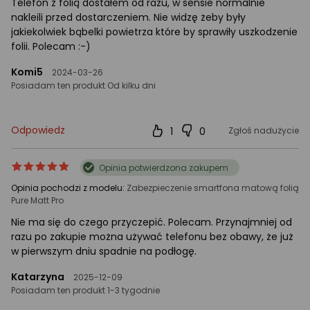
Telefon z folią dostałem od razu, w sensie normalnie
nakleili przed dostarczeniem. Nie widzę żeby były
jakiekolwiek bąbelki powietrza które by sprawiły uszkodzenie
folii. Polecam :-)
Komi5
2024-03-26
Posiadam ten produkt Od kilku dni
Odpowiedz
1
0
Zgłoś nadużycie
ocena
Ocena
Opinia potwierdzona zakupem
produktu
produktu
Opinia pochodzi z modelu:
Zabezpieczenie smartfona matową folią
5/5
Pure Matt Pro
gwiazdki
Nie ma się do czego przyczepić. Polecam. Przynajmniej od
razu po zakupie można używać telefonu bez obawy, że już
w pierwszym dniu spadnie na podłogę.
Katarzyna
2025-12-09
Posiadam ten produkt 1-3 tygodnie