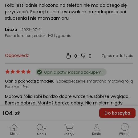
Folia jest ładnie nałożona na telefon nie ma do czego się
przyczepić. Samej foli nie testowałem na zadrapania ani
stłuczenia i nie mam zamiaru.
biczu
2023-07-11
Posiadam ten produkt 1-3 tygodnie
Odpowiedz
0
0
Zgłoś nadużycie
ocena
Ocena
Opinia potwierdzona zakupem
produktu
produktu
Opinia pochodzi z modelu:
Zabezpieczenie smartfona matową folią
5/5
Pure Matt Pro
gwiazdki
Matowa folia robi bardzo dobre wrażenie. Dobrze wygląda.
Bardzo dobrze. Montaż bardzo dobry. Nie miałem nigdy
matowej folii. Polecam matową !
104
zł
Do koszyka
---
2025-10-01
Posiadam ten produkt Od kilku dni
Start
Konto
Więcej
Menu
Koszyk