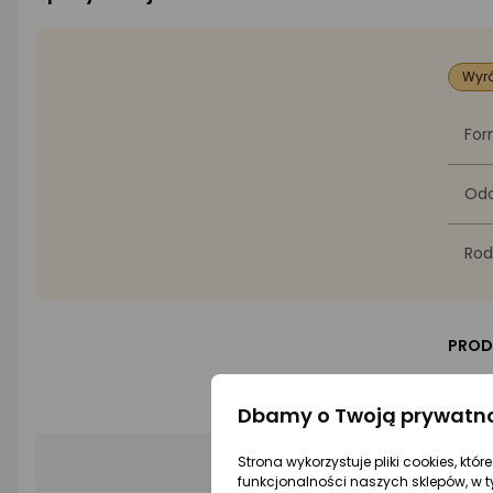
Wyró
For
Odc
Rod
PROD
Mar
Dbamy o Twoją prywatn
Kod
Strona wykorzystuje pliki cookies, któ
funkcjonalności naszych sklepów, w t