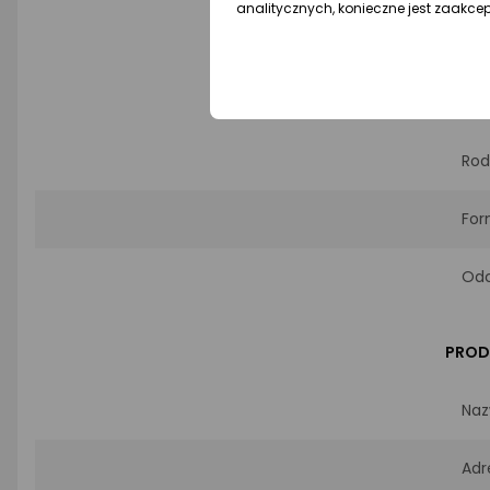
analitycznych, konieczne jest zaakce
EAN
INFO
Rod
For
Odc
PROD
Naz
Adr