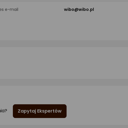
es e-mail
wibo@wibo.pl
nia?
Zapytaj Ekspertów