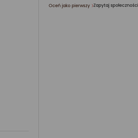
Zapytaj społecznośc
Oceń jako pierwszy
ocena
produktu
0/5
gwiazdki