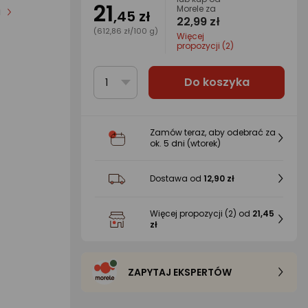
21
Morele za
i
,45 zł
22,99 zł
(612,86 zł/100 g)
Więcej
propozycji (2)
Do koszyka
1
Zamów teraz, aby odebrać za
ok.
5 dni
(wtorek)
Dostawa od
12,90 zł
Więcej propozycji
(2)
od
21,45
zł
ZAPYTAJ EKSPERTÓW