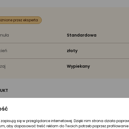
żnione przez eksperta
muła
Standardowa
ień
złoty
zaj
Wypiekany
UKT
ka
Wibo
ość
 producenta
5901801606901
re zapisują się w przeglądarce internetowej. Dzięki nim strona działa popra
ym, aby dopasować treść reklam do Twoich potrzeb poprzez profilowanie 