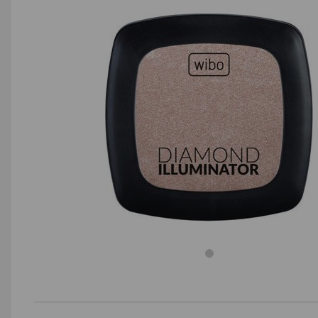
AGD małe
Dom i ogród
Biuro i firma
Sport i turystyka
Zabawki i dziecko
Uroda i zdrowie
Supermarket
Strefa marek