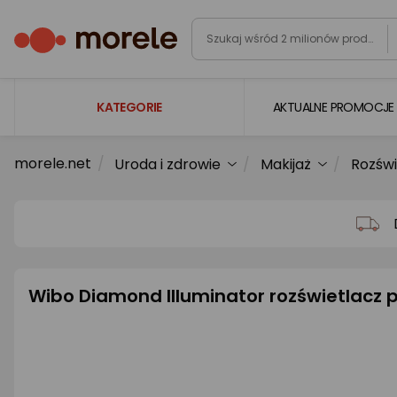
KATEGORIE
AKTUALNE PROMOCJE
morele.net
Uroda i zdrowie
Makijaż
Rozświ
Laptopy
Komputery
Podzespoły komputerowe
Gaming
Wibo Diamond Illuminator rozświetlacz 
Smartfony i smartwatche
Telewizory i audio
Foto i kamery
AGD duże