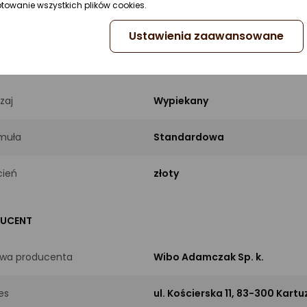
ptowanie wszystkich plików cookies.
5901801606901
Ustawienia zaawansowane
RMACJE PODSTAWOWE
zaj
Wypiekany
muła
Standardowa
ień
złoty
UCENT
wa producenta
Wibo Adamczak Sp. k.
es
ul. Kościerska 11, 83-300 Kartuz