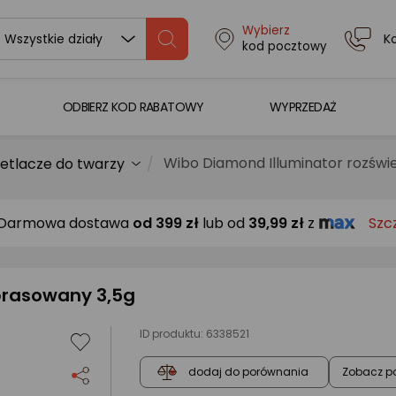
Wybierz
K
Wszystkie działy
kod pocztowy
ODBIERZ KOD RABATOWY
WYPRZEDAŻ
Wibo Diamond Illuminator rozświ
etlacze do twarzy
Darmowa dostawa
od
399 zł
lub od
39,99 zł
z
Szc
prasowany 3,5g
ID produktu:
6338521
Zobacz p
dodaj do porównania