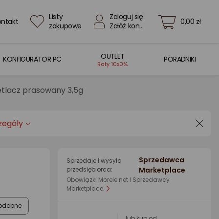
Listy
Zaloguj się
ontakt
0,00 zł
zakupowe
Załóż konto
OUTLET
KONFIGURATOR PC
PORADNIKI
Raty 10x0%
etlacz prasowany 3,5g
zegóły
Sprzedawca
Sprzedaje i wysyła
przedsiębiorca:
Marketplace
Obowiązki Morele.net I Sprzedawcy
Marketplace.
odobne
lub kup od