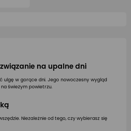
produ
5
5/5
0/5
iazdki
gwiazdki
gwiazd
ozwiązanie na upalne dni
źć ulgę w gorące dni. Jego nowoczesny wygląd
u na świeżym powietrzu.
ęką
ędzie. Niezależnie od tego, czy wybierasz się