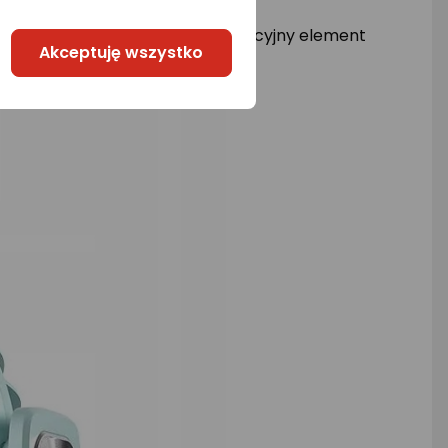
onalne urządzenie, ale także atrakcyjny element
Akceptuję wszystko