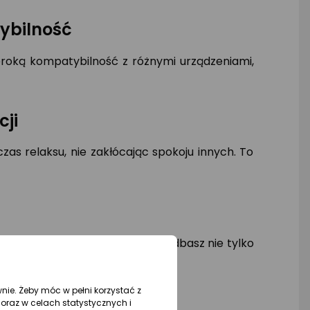
ybilność
roką kompatybilność z różnymi urządzeniami,
cji
as relaksu, nie zakłócając spokoju innych. To
orem. Wybierając ten produkt, dbasz nie tylko
wnie. Żeby móc w pełni korzystać z
woje biuro
oraz w celach statystycznych i