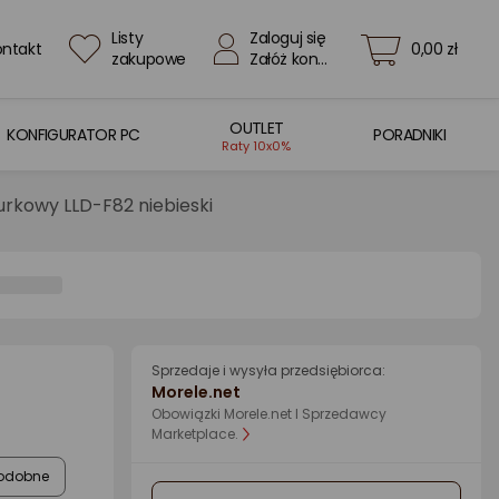
Listy
Zaloguj się
ontakt
0,00 zł
zakupowe
Załóż konto
OUTLET
KONFIGURATOR PC
PORADNIKI
Raty 10x0%
urkowy LLD-F82 niebieski
Sprzedaje i wysyła przedsiębiorca:
Morele.net
Obowiązki Morele.net I Sprzedawcy
Marketplace.
odobne