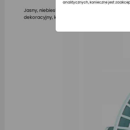
analitycznych, konieczne jest zaakce
Jasny, niebieski kolor wentylatora LLD-F82 dod
dekoracyjny, który ożywi Twoje biuro lub pokój.