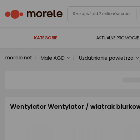
KATEGORIE
AKTUALNE PROMOCJE
morele.net
Małe AGD
Uzdatnianie powietrza
Laptopy
Komputery
Podzespoły komputerowe
Gaming
Smartfony i smartwatche
Wentylator Wentylator / wiatrak biurkow
Telewizory i audio
Foto i kamery
AGD duże