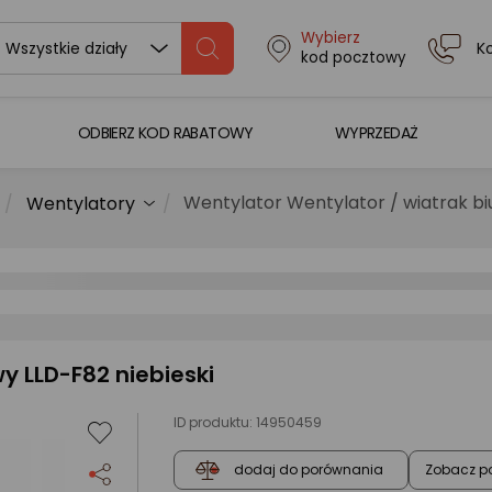
Wybierz
K
Wszystkie działy
kod pocztowy
ODBIERZ KOD RABATOWY
WYPRZEDAŻ
Wentylator Wentylator / wiatrak bi
Wentylatory
y LLD-F82 niebieski
ID produktu:
14950459
Zobacz p
dodaj do porównania