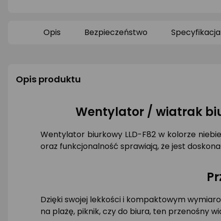
0/5
0/5
gwiazdki
gwiazdki
Opis
Bezpieczeństwo
Specyfikacja
Opis produktu
Wentylator / wiatrak bi
Wentylator biurkowy LLD-F82 w kolorze niebi
oraz funkcjonalność sprawiają, że jest doskon
Pr
Dzięki swojej lekkości i kompaktowym wymiaro
na plażę, piknik, czy do biura, ten przenośny w