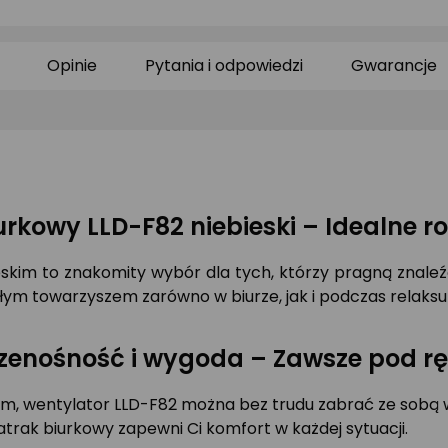
0/5
0/5
0/
gwiazdki
gwiazdki
gw
Opinie
Pytania i odpowiedzi
Gwarancje
urkowy LLD-F82 niebieski – Idealne r
eskim to znakomity wybór dla tych, którzy pragną znale
ałym towarzyszem zarówno w biurze, jak i podczas relaks
zenośność i wygoda – Zawsze pod r
m, wentylator LLD-F82 można bez trudu zabrać ze sobą wsz
iatrak biurkowy zapewni Ci komfort w każdej sytuacji.