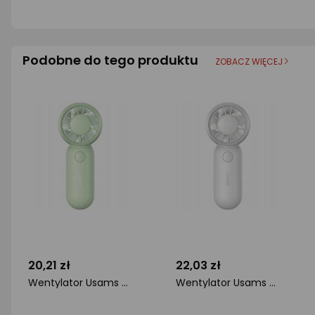
Podobne do tego produktu
ZOBACZ WIĘCEJ
20,21 zł
22,03 zł
Wentylator Usams Wiatrak ręczny USAMS Mini Pocket ZB354 zielony
Wentylator Usams Wiatrak ręczny USAMS Mini Pocket ZB354 biały
ocena
ocena
produktu
produktu