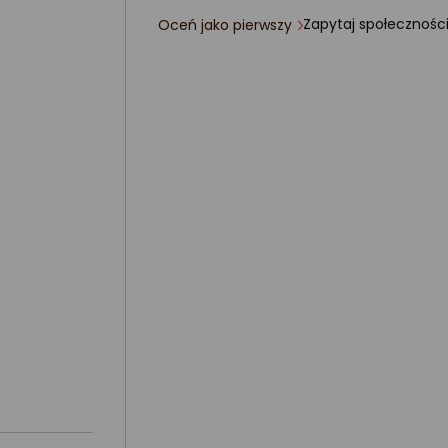
Zapytaj społecznośc
Oceń jako pierwszy
ocena
produktu
0/5
gwiazdki