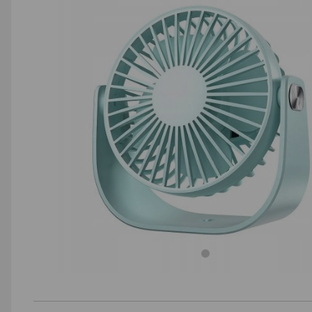
AGD małe
Dom i ogród
Biuro i firma
Sport i turystyka
Zabawki i dziecko
Uroda i zdrowie
Supermarket
Strefa marek