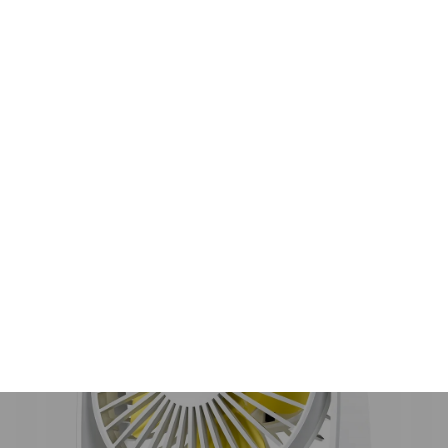
Stylowy design w kolorze białym
Jego elegancki, biały kolor sprawia, że wentylator
LLD-F82 doskonale wpasuje się w każde wnętrze,
dodając mu nowoczesnego charakteru. To nie tylko
funkcjonalny, ale i estetyczny element wyposażenia.