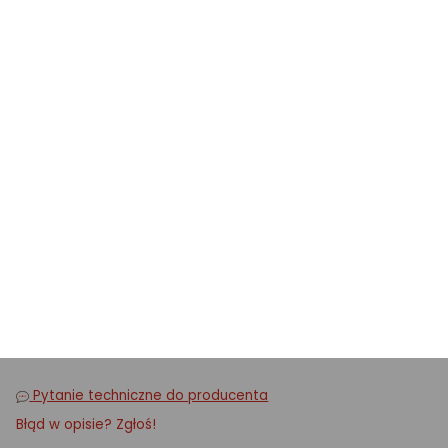
Dane techniczne
Powierzchnia do prasowania: 130 cm x 44 cm.
Duża podstawka o wymiarach 40 x 28 cm na
żelazko lub generator pary.
Konstrukcja blatu: metalowa siatka, odporna na
korozję.
Konstrukcja podstawy: 2 nogi skrzyżne z
regulacją wysokości min. 75 cm , max. 97 cm
Deska posiada 3-letnią gwarancję.
Wymiary po złożeniu: 171 x 45 x 7,5 cm
Waga: 6,65 kg
Pytanie techniczne do producenta
Błąd w opisie? Zgłoś!