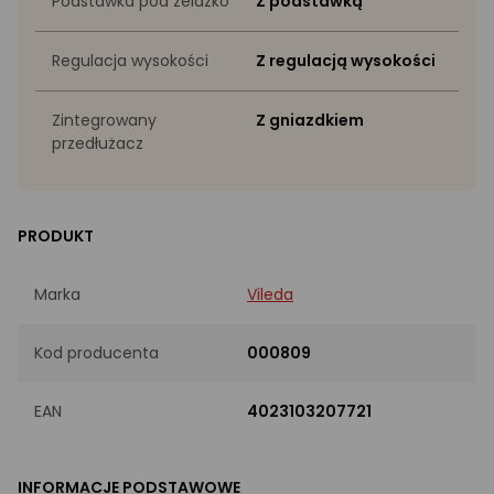
Podstawka pod żelazko
Z podstawką
Regulacja wysokości
Z regulacją wysokości
Zintegrowany
Z gniazdkiem
przedłużacz
PRODUKT
Marka
Vileda
Kod producenta
000809
EAN
4023103207721
INFORMACJE PODSTAWOWE