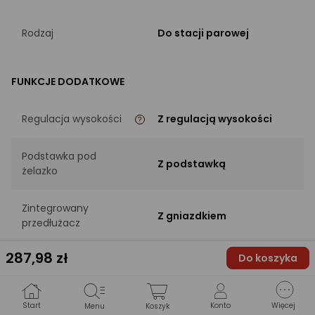
Rodzaj
Do stacji parowej
FUNKCJE DODATKOWE
Regulacja wysokości
Z regulacją wysokości
Podstawka pod
Z podstawką
żelazko
Zintegrowany
Z gniazdkiem
przedłużacz
287
,98 zł
Do koszyka
Antena
podtrzymująca
Z anteną
przewód żelazka
Start
Konto
Więcej
Menu
Koszyk