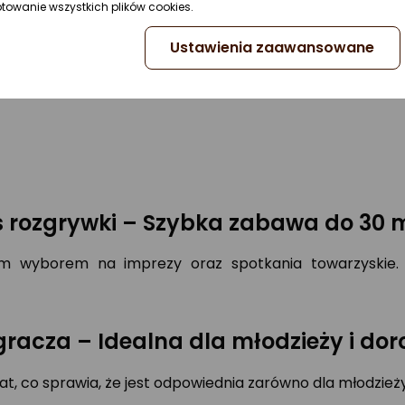
ptowanie wszystkich plików cookies.
ne do rozpoczęcia zabawy:
Ustawienia zaawansowane
 rozgrywki – Szybka zabawa do 30 
ym wyborem na imprezy oraz spotkania towarzyskie.
gracza – Idealna dla młodzieży i dor
t, co sprawia, że jest odpowiednia zarówno dla młodzieży,