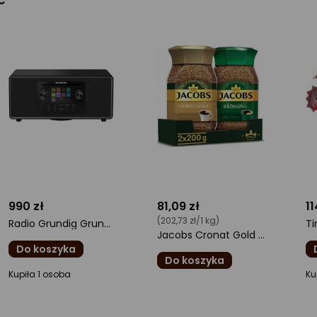
990 zł
81,09 zł
11
(202,73 zł/1 kg)
Radio Grundig Grundig DTR 7100
Jacobs Cronat Gold & Koronny Kawa rozpuszczalna 200 g x 2 sztuk
Do koszyka
Do koszyka
ocena
o
Kupiła 1 osoba
Ku
ocena
produktu
pr
produktu
0/5
0/
0/5
gwiazdki
gw