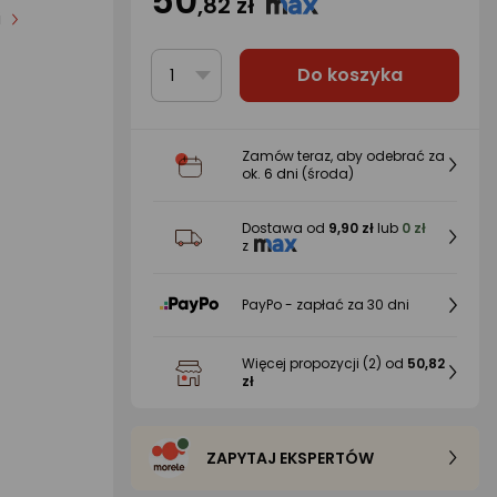
50
,82 zł
i
Do koszyka
1
Zamów teraz, aby odebrać za
ok.
6 dni
(środa)
Dostawa od
9,90 zł
lub
0 zł
z
PayPo - zapłać za 30 dni
Więcej propozycji
(2)
od
50,82
zł
ZAPYTAJ EKSPERTÓW