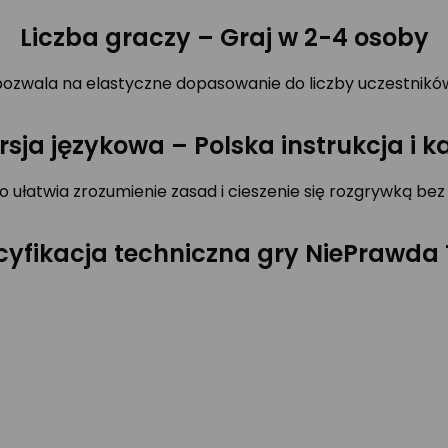
Liczba graczy – Graj w 2-4 osoby
 pozwala na elastyczne dopasowanie do liczby uczestnikó
sja językowa – Polska instrukcja i k
co ułatwia zrozumienie zasad i cieszenie się rozgrywką bez
cyfikacja techniczna gry NiePrawda T