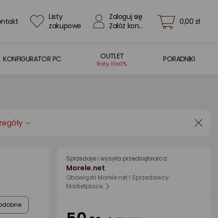
Listy
Zaloguj się
ontakt
0,00 zł
zakupowe
Załóż konto
OUTLET
KONFIGURATOR PC
PORADNIKI
Raty 10x0%
zegóły
Sprzedaje i wysyła przedsiębiorca:
Morele.net
Obowiązki Morele.net I Sprzedawcy
Marketplace.
odobne