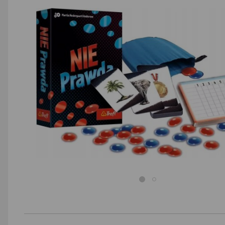
AGD małe
Dom i ogród
Biuro i firma
Sport i turystyka
Zabawki i dziecko
Uroda i zdrowie
Supermarket
Strefa marek