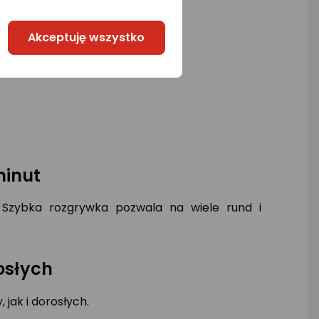
Akceptuję wszystko
minut
 Szybka rozgrywka pozwala na wiele rund i
osłych
 jak i dorosłych.