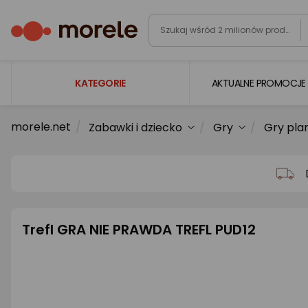
KATEGORIE
AKTUALNE PROMOCJE
morele.net
Zabawki i dziecko
Gry
Gry pla
Laptopy
Komputery
Podzespoły komputerowe
Gaming
Trefl GRA NIE PRAWDA TREFL PUD12
Smartfony i smartwatche
Telewizory i audio
Foto i kamery
AGD duże