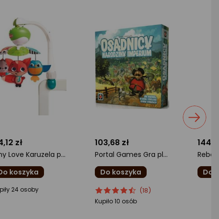
4,12 zł
103,68 zł
144,7
Tiny Love Karuzela podróżna - Zabawa na łące
Portal Games Gra planszowa Osadnicy: Narodziny Imperium
Do koszyka
Do koszyka
Do 
cena
ocena
Ocena
ocena
piły 24 osoby
(18)
oduktu
produktu
produktu
produ
Kupiło 10 osób
5
4.5/5
0/5
iazdki
gwiazdki
gwiazd