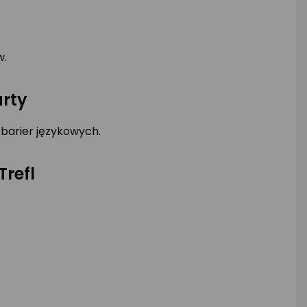
w.
arty
 barier językowych.
refl