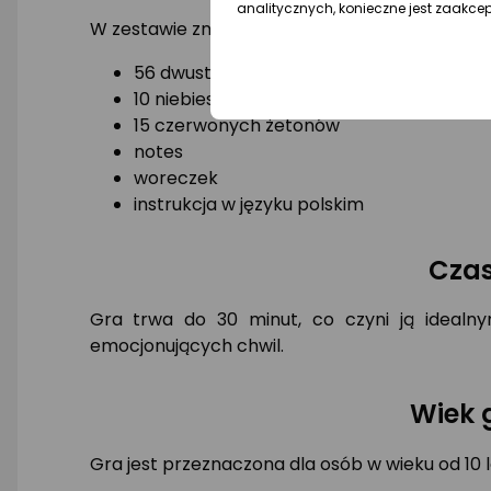
analitycznych, konieczne jest zaakce
W zestawie znajduje się wszystko, co potrzeb
56 dwustronnych kart
10 niebieskich żetonów
15 czerwonych żetonów
notes
woreczek
instrukcja w języku polskim
Czas
Gra trwa do 30 minut, co czyni ją idealn
emocjonujących chwil.
Wiek 
Gra jest przeznaczona dla osób w wieku od 10 la