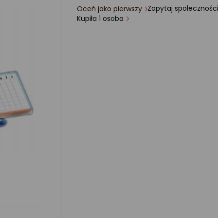
Zapytaj społecznośc
Oceń jako pierwszy
ocena
Kupiła 1 osoba
produktu
0/5
gwiazdki