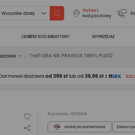
Wybierz
K
Wszystkie działy
kod pocztowy
ODBIERZ KOD RABATOWY
WYPRZEDAŻ
Trefl GRA NIE PRAWDA TREFL PUD12
nszowe
Darmowa dostawa
od
399 zł
lub od
39,99 zł
z
Szc
ID produktu:
14766616
Zobacz p
dodaj do porównania