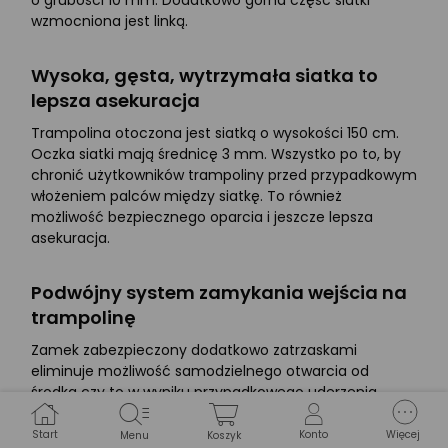
o grubości 10 mm. Dodatkowo górna część siatki
wzmocniona jest linką.
Wysoka, gęsta, wytrzymała siatka to
lepsza asekuracja
Trampolina otoczona jest siatką o wysokości 150 cm.
Oczka siatki mają średnicę 3 mm. Wszystko po to, by
chronić użytkowników trampoliny przed przypadkowym
włożeniem palców między siatkę. To również
możliwość bezpiecznego oparcia i jeszcze lepsza
asekuracja.
Podwójny system zamykania wejścia na
trampolinę
Zamek zabezpieczony dodatkowo zatrzaskami
eliminuje możliwość samodzielnego otwarcia od
środka czy to w wyniku przypadkowego uderzenia.
Start
Konto
Więcej
Menu
Koszyk