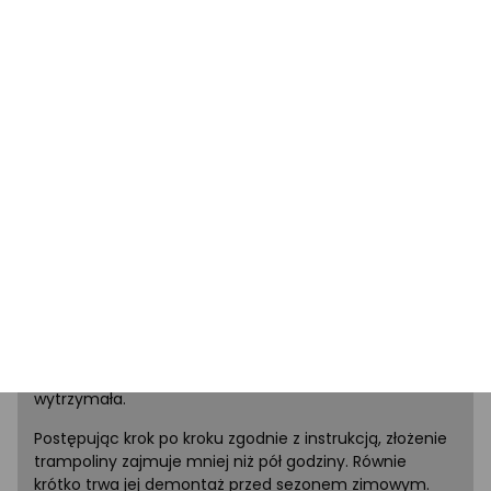
atmosferyczne
Rama trampoliny została wykonana ze stali
ocynkowanej, aby zabezpieczyć elementy przed
działaniem czynników atmosferycznych. Rury ramy
mają średnicę 35 mm i grubość ścianek 1,2 mm.
Szybki i prosty montaż w mniej niż 30
minut
Zastosowanie nowoczesnych rozwiązań wpłynęło
korzystnie na czas i łatwość składania. Dzięki
elementom CROSS-SECTION umożliwiających montaż
słupków na klik nie tylko czas składania uległ skróceniu,
ale też przede wszystkim słupki są zamontowane
stabilniej, przez co konstrukcja siatki jest bardziej
wytrzymała.
Postępując krok po kroku zgodnie z instrukcją, złożenie
trampoliny zajmuje mniej niż pół godziny. Równie
krótko trwa jej demontaż przed sezonem zimowym.