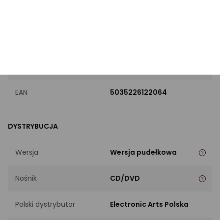
PRODUKT
Marka
Electronic Arts
Kod producenta
3147069
EAN
5035226122064
DYSTRYBUCJA
Wersja
Wersja pudełkowa
Nośnik
CD/DVD
Polski dystrybutor
Electronic Arts Polska