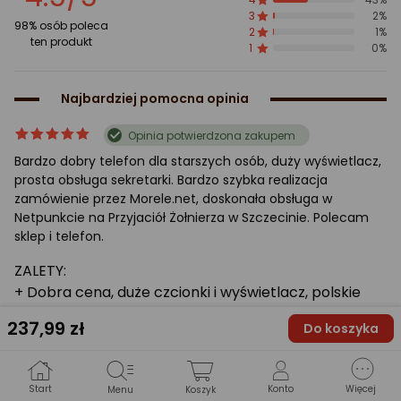
gwiazdki
3
2%
98% osób poleca
2
1%
ten produkt
1
0%
Najbardziej pomocna opinia
ocena
Ocena
Opinia potwierdzona zakupem
produktu
produktu
Bardzo dobry telefon dla starszych osób, duży wyświetlacz,
5/5
prosta obsługa sekretarki. Bardzo szybka realizacja
gwiazdki
zamówienie przez Morele.net, doskonała obsługa w
Netpunkcie na Przyjaciół Żołnierza w Szczecinie. Polecam
sklep i telefon.
ZALETY:
+ Dobra cena, duże czcionki i wyświetlacz, polskie
menu i komunikaty głosowe, prosta obsługa,
237
,99 zł
Do koszyka
pojemna sekretarka automatyczna, dobry dla
seniorów.
WADY:
Start
Konto
Więcej
Menu
Koszyk