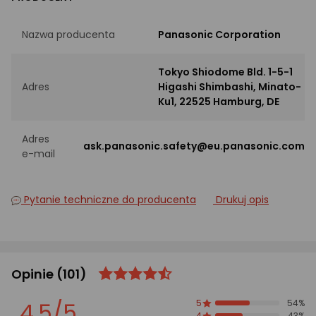
Nazwa producenta
Panasonic Corporation
Tokyo Shiodome Bld. 1-5-1
Adres
Higashi Shimbashi, Minato-
Ku1, 22525 Hamburg, DE
Adres
ask.panasonic.safety@eu.panasonic.com
e-mail
Pytanie techniczne do producenta
Drukuj opis
Opinie
(101)
ocena
Ocena
produktu
produktu
4.5/5
5
54%
4.5/5
4
43%