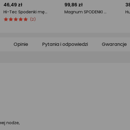
46,49 zł
99,86 zł
38
Hi-Tec Spodenki męskie SOLME BLACK r. L
Magnum SPODENKI MAGNUM ATERO 3.0 SHORTS BLACK L
ocena
Ocena
ocena
o
(2)
produktu
produktu
produktu
pr
5/5
0/5
0/
gwiazdki
gwiazdki
gw
Opinie
Pytania i odpowiedzi
Gwarancje
wej nodze,