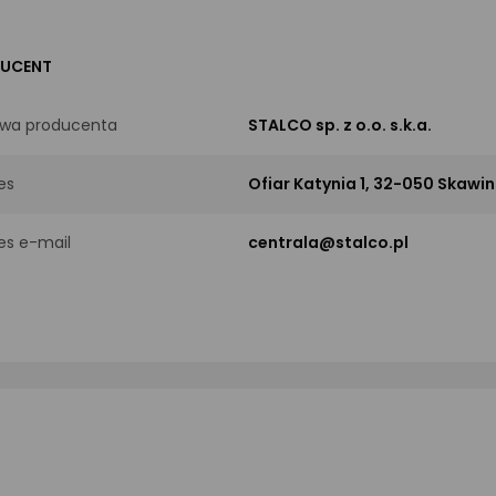
UCENT
wa producenta
STALCO sp. z o.o. s.k.a.
es
Ofiar Katynia 1, 32-050 Skawin
es e-mail
centrala@stalco.pl