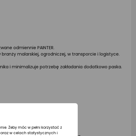
azwane odmiennie PAINTER.
nży malarskiej, ogrodniczej, w transporcie i logistyce.
nika i minimalizuje potrzebę zakładania dodatkowo paska.
ezbędne do pracy.
wnie. Żeby móc w pełni korzystać z
oraz w celach statystycznych i