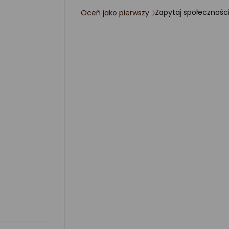
Zapytaj społecznośc
Oceń jako pierwszy
ocena
produktu
0/5
gwiazdki