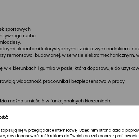
ek sportowych.
tensywnego ruchu.
młodzieży.
likatnymi akcentami kolorystycznymi i z ciekawym nadrukiem, n
ży remontowo-budowlanej, w serwisie elektromechanicznym, w bra
ę w 4 kierunkach i gumka w pasie, która dopasowuje do użytkow
prawiają widoczność pracownika i bezpieczeństwo w pracy.
ędzia można umieścić w funkcjonalnych kieszeniach.
enek, jednak wystarczająco, by mieć przy sobie wszystko, co ni
2ga na zamek, do przechowywania cennych przedmiotów.
ość
 pojemne kieszenie z przodu, zapinane na zamek.
re zapisują się w przeglądarce internetowej. Dzięki nim strona działa popra
ym, aby dopasować treść reklam do Twoich potrzeb poprzez profilowanie 