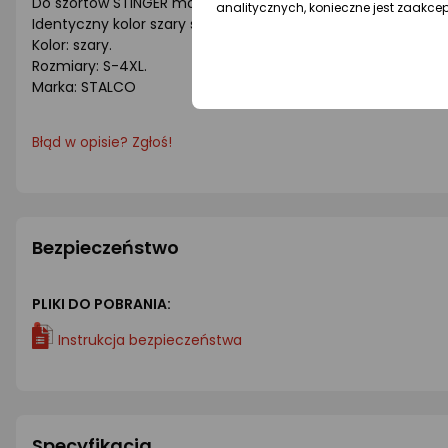
Do szortów STINGER można dobrać pasującą koszulkę BONO PA
analitycznych, konieczne jest zaakce
Identyczny kolor szary spotkamy również w szarym softshel
Kolor: szary.
Rozmiary: S-4XL.
Marka: STALCO
Błąd w opisie? Zgłoś!
Bezpieczeństwo
PLIKI DO POBRANIA:
Instrukcja bezpieczeństwa
Specyfikacja