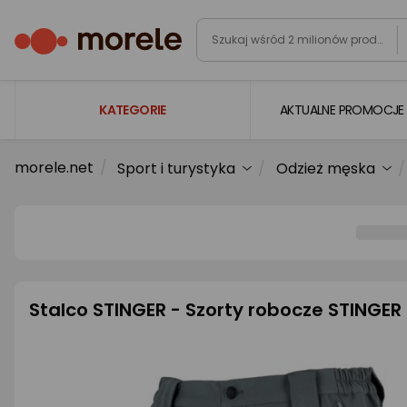
KATEGORIE
AKTUALNE PROMOCJE
morele.net
Sport i turystyka
Odzież męska
Laptopy
Komputery
Podzespoły komputerowe
Gaming
Smartfony i smartwatche
Stalco STINGER - Szorty robocze STINGER
Telewizory i audio
Foto i kamery
AGD duże