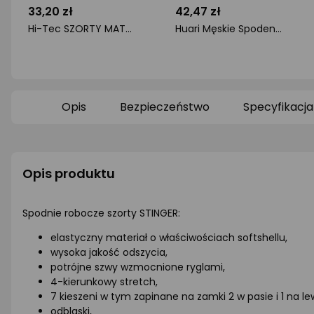
33,20 zł
42,47 zł
Hi-Tec SZORTY MATT FRENCH BLUE L
Huari Męskie Spodenki LIBEROS SENIOR SHORTS
ocena
ocena
produktu
produktu
0/5
0/5
gwiazdki
gwiazdki
Opis
Bezpieczeństwo
Specyfikacja
Opis produktu
Spodnie robocze szorty STINGER:
elastyczny materiał o właściwościach softshellu,
wysoka jakość odszycia,
potrójne szwy wzmocnione ryglami,
4-kierunkowy stretch,
7 kieszeni w tym zapinane na zamki 2 w pasie i 1 na le
odblaski,