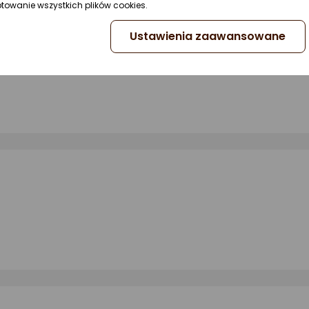
INTER, która idealnie się komponuje również z szortami PAINTER
ptowanie wszystkich plików cookies.
lu ROCK czy w polarze BARRY.
Ustawienia zaawansowane