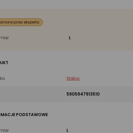
żnione przez eksperta
miar
L
UKT
ka
Stalco
5905947913510
RMACJE PODSTAWOWE
miar
L