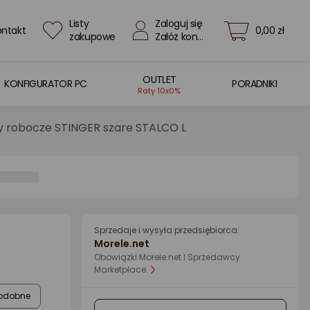
Listy
Zaloguj się
ontakt
0,00 zł
zakupowe
Załóż konto
OUTLET
KONFIGURATOR PC
PORADNIKI
Raty 10x0%
ty robocze STINGER szare STALCO L
Sprzedaje i wysyła przedsiębiorca:
Morele.net
Obowiązki Morele.net I Sprzedawcy
Marketplace.
odobne