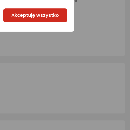
 i innymi spodniami STINGER i PAINTER.
Akceptuję wszystko