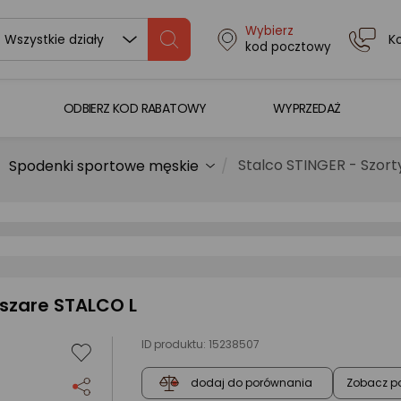
Wybierz
K
Wszystkie działy
kod pocztowy
ODBIERZ KOD RABATOWY
WYPRZEDAŻ
Stalco STINGER - Szor
Spodenki sportowe męskie
 szare STALCO L
ID produktu:
15238507
Zobacz p
dodaj do porównania