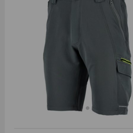
AGD małe
Dom i ogród
Biuro i firma
Sport i turystyka
Zabawki i dziecko
Uroda i zdrowie
Supermarket
Strefa marek