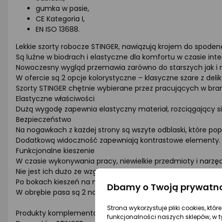
gumka w pasie,
CE Kategoria I,
EN ISO 13688.
Lekkie szorty robocze STINGER, nawiązują krojem do spoden
Są luźne w biodrach i elastyczne dla komfortu w czasie in
Nowoczesny wygląd przemawia zarówno do starszych jak i 
W ofercie są 2 opcje kolorystyczne – klasyczne szare z de
Szorty STINGER chętnie wybierane przez pracujących w bran
Elastyczne właściwości
Dużą wygodę zapewnia elastyczny materiał, rozciągający si
Bezpieczeństwo
Na nogawkach z każdej strony są wszyte odblaski, które po
Dodatkową widoczność zapewniają kontrastowe elementy.
Funkcjonalne kieszenie
W czasie wykonywania pracy, niewielkie przedmioty i narz
Nie jest ich dużo ze względu na trekkingowy charakter spod
Po bokach kieszeń na narzędzia, duża z klapką i nad nią 
Dbamy o Twoją prywatn
W obrębie pasa są 2 naszywane kieszenie z tyłu i 2 bardzo
Strona wykorzystuje pliki cookies, któ
Produkty komplementarne
funkcjonalności naszych sklepów, w t