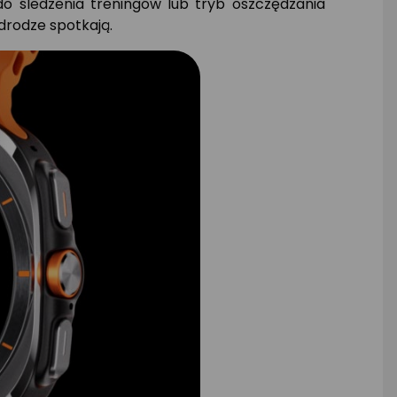
do śledzenia treningów lub tryb oszczędzania
drodze spotkają.