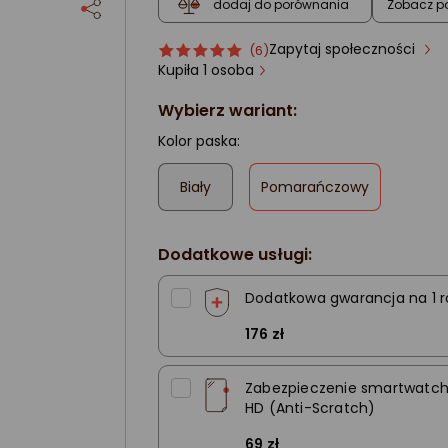
Zobacz p
dodaj do porównania
Zapytaj społeczności
Ocena
ocena
(6)
produktu
produktu
Kupiła 1 osoba
5/5
Wybierz wariant:
gwiazdki
Kolor paska:
,
Biały
Pomarańczowy
zaznaczone
Dodatkowe usługi:
Dodatkowa gwarancja na 1 r
176 zł
Zabezpieczenie smartwatcha
HD (Anti-Scratch)
69 zł