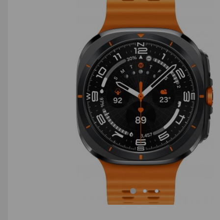
AGD małe
Dom i ogród
Biuro i firma
Sport i turystyka
Zabawki i dziecko
Uroda i zdrowie
Supermarket
Strefa marek