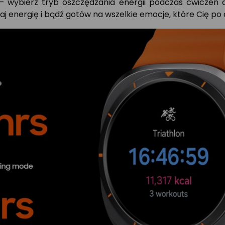
 – wybierz tryb oszczędzania energii podczas ćwiczeń 
j energię i bądź gotów na wszelkie emocje, które Cię po 