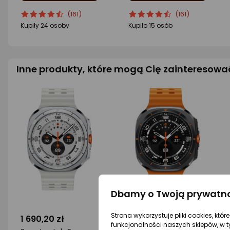
ocena
Ocena
ocena
Ocena
(161)
(161)
produktu
produktu
produktu
produktu
Kupiły 24 osoby
Kupiło 15 osób
4.5/5
4.5/5
gwiazdki
gwiazdki
Inne produkty, które mogą Cię zainteresowa
Dbamy o Twoją prywatn
Strona wykorzystuje pliki cookies, któ
1 690,20 zł
1 490 zł
funkcjonalności naszych sklepów, w t