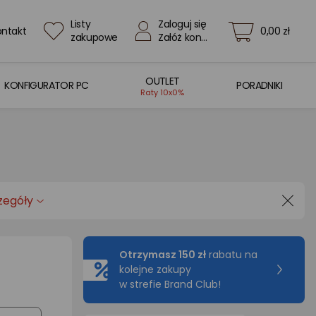
Listy
Zaloguj się
ontakt
0,00 zł
zakupowe
Załóż konto
OUTLET
KONFIGURATOR PC
PORADNIKI
Raty 10x0%
zegóły
Otrzymasz 150 zł
rabatu na
kolejne zakupy
w strefie Brand Club!