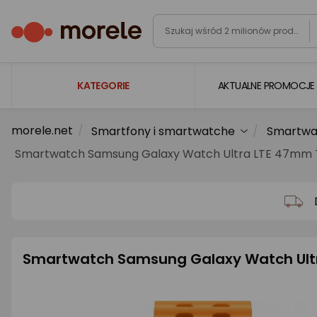
KATEGORIE
AKTUALNE PROMOCJE
morele.net
Smartfony i smartwatche
Smartwat
Laptopy
Smartwatch Samsung Galaxy Watch Ultra LTE 47mm 
Komputery
Podzespoły komputerowe
Gaming
Smartfony i smartwatche
Smartwatch Samsung Galaxy Watch Ult
Telewizory i audio
Foto i kamery
AGD duże