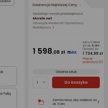
odobne
Gwarancja Najniższej Ceny
Sprzedaje i wysyła przedsiębiorca:
Morele.net
Obowiązki Morele.net I Sprzedawcy
Marketplace.
lub u Ciebie
za ok.
6 dni
1 598
(środa) za
,08 zł
1 734,99 zł
Więcej
propozycji (5)
ok
Ostatnie sztuki
Do koszyka
1
 folią
Zamów teraz, aby odebrać za
ok.
11 dni