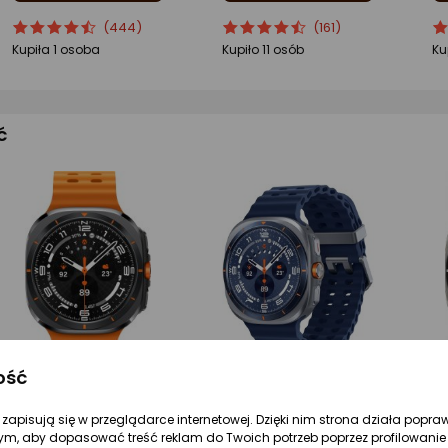
ocena
Ocena
ocena
Ocena
o
O
(444)
(161)
produktu
produktu
produktu
produktu
pr
pr
Kupiła 1 osoba
Kupiło 11 osób
Ku
4.5/5
4.5/5
4.
gwiazdki
gwiazdki
gw
ć
ość
re zapisują się w przeglądarce internetowej. Dzięki nim strona działa popra
1 499 zł
1 499 zł
1 
ym, aby dopasować treść reklam do Twoich potrzeb poprzez profilowanie 