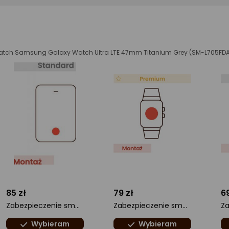
watch Samsung Galaxy Watch Ultra LTE 47mm Titanium Grey (SM-L705FD
85 zł
79 zł
69
Zabezpieczenie smartwatch folią Anti-Shock
Zabezpieczenie smartwatch matową folią odporną Pure Matt Pro
Wybieram
Wybieram