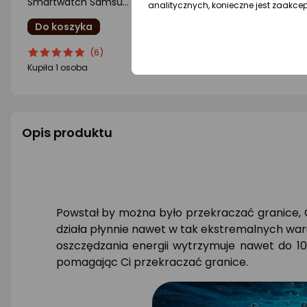
Smartwatch Samsung Galaxy Watch Ultra LTE 47mm Biały (SM-L705FZWAEUE)
Smartwatch Samsung Galaxy Watch Ultra LTE 47mm (2025) Pomarańczowy (SM-L705FZB2EUE)
analitycznych, konieczne jest zaakce
Do koszyka
Do koszyka
ocena
Ocena
ocena
Ocena
(6)
(1)
produktu
produktu
produktu
produktu
Kupiła 1 osoba
Kupiło 21 osób
5/5
5/5
gwiazdki
gwiazdki
Opis produktu
Powstał by można było przekraczać granice, 
działa płynnie nawet w tak ekstremalnych waru
oszczędzania energii wytrzymuje nawet do 100
pomagając Ci przekraczać granice.