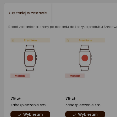
Kup taniej w zestawie
Rabat zostanie naliczony po dodaniu do koszyka produktu Smart
79 zł
79 zł
Zabezpieczenie smartwatcha folią HD ultra (Silver Protection+)
Zabezpieczenie smartwatcha folią Hammer
Wybieram
Wybieram