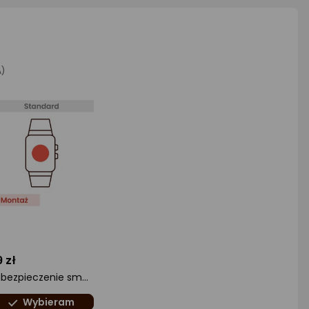
A)
 zł
Zabezpieczenie smartwatcha folią HD (Anti-Scratch)
Wybieram