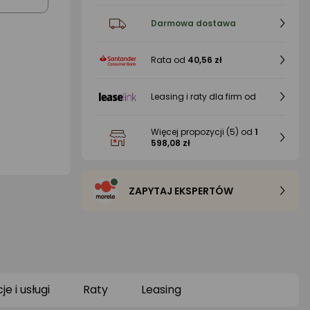
Darmowa dostawa
Rata od
40,56 zł
Leasing i raty dla firm od
Więcej propozycji
(5)
od
1
598,08 zł
ZAPYTAJ EKSPERTÓW
e i usługi
Raty
Leasing