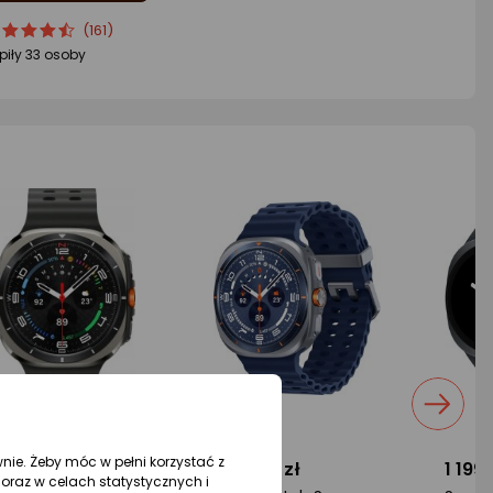
cena
cena
(161)
oduktu
oduktu
piły 33 osoby
5/5
iazdki
wnie. Żeby móc w pełni korzystać z
666,46 zł
1 512,99 zł
1 199 
oraz w celach statystycznych i