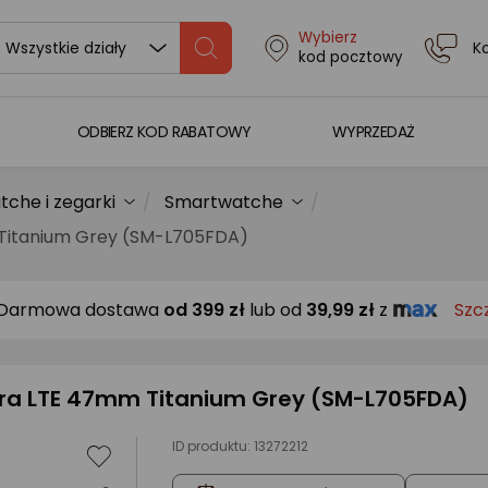
Wybierz
K
Wszystkie działy
kod pocztowy
ODBIERZ KOD RABATOWY
WYPRZEDAŻ
che i zegarki
Smartwatche
Titanium Grey (SM-L705FDA)
Darmowa dostawa
od
399 zł
lub od
39,99 zł
z
Szc
ra LTE 47mm Titanium Grey (SM-L705FDA)
ID produktu:
13272212