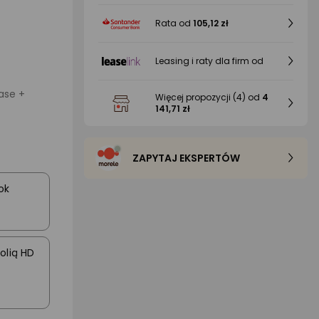
Rata od
105,12 zł
Leasing i raty dla firm od
ase +
Więcej propozycji
(4)
od
4
141,71 zł
ZAPYTAJ EKSPERTÓW
ok
olią HD