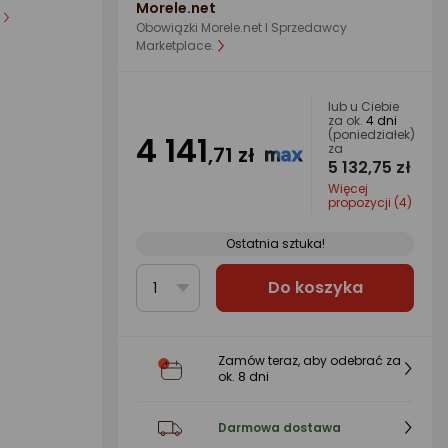
Morele.net
b
Obowiązki Morele.net I Sprzedawcy
Marketplace.
lub u Ciebie
za ok.
4 dni
(poniedziałek)
4 141
za
,71 zł
5 132,75 zł
Więcej
propozycji (4)
Ostatnia sztuka!
Do koszyka
1
Zamów teraz, aby odebrać za
ok.
8 dni
Darmowa dostawa