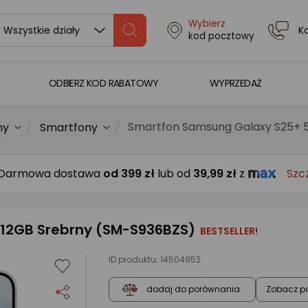
Wybierz
K
Wszystkie działy
kod pocztowy
ODBIERZ KOD RABATOWY
WYPRZEDAŻ
Smartfon Samsung Galaxy S25+ 
ny
Smartfony
Darmowa dostawa
od
399 zł
lub od
39,99 zł
z
Szc
12GB Srebrny (SM-S936BZS)
BESTSELLER!
ID produktu:
14504952
Zobacz p
dodaj do porównania