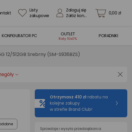
Listy
Zaloguj się
ontakt
0,00 zł
zakupowe
Załóż konto
OUTLET
KONFIGURATOR PC
PORADNIKI
Raty 10x0%
5G 12/512GB Srebrny (SM-S936BZS)
zegóły
Otrzymasz 410 zł
rabatu na
kolejne zakupy
w strefie Brand Club!
odobne
Sprzedaje i wysyła przedsiębiorca: