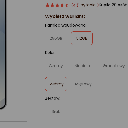
1 pytanie
Kupiło 20 osó
Ocena
ocena
(41)
produktu
produktu
Wybierz wariant:
4.5/5
gwiazdki
Pamięć wbudowana:
,
256GB
512GB
zaznaczone
Kolor:
Czarny
Niebieski
Granatowy
,
Srebrny
Miętowy
zaznaczone
Zestaw:
Brak