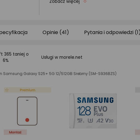
Zobacz więcej
pecyfikacja
Opinie (41)
Pytania i odpowiedzi (1
t 365 taniej o
Usługi w morele.net
6%
fon Samsung Galaxy S25+ 5G 12/512GB Srebrny (SM-S936BZS)