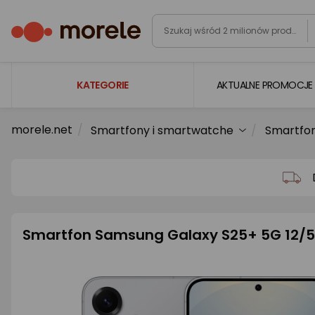
KATEGORIE
AKTUALNE PROMOCJE
morele.net
Smartfony i smartwatche
Smartfo
Laptopy
Komputery
Podzespoły komputerowe
Gaming
Smartfon Samsung Galaxy S25+ 5G 12/5
Smartfony i smartwatche
Telewizory i audio
Foto i kamery
AGD duże