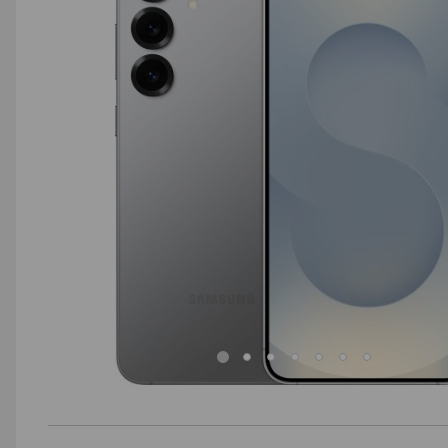
AGD małe
Dom i ogród
Biuro i firma
Sport i turystyka
Zabawki i dziecko
Uroda i zdrowie
Supermarket
Strefa marek