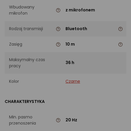
Wbudowany
z mikrofonem
mikrofon
Rodzaj transmisji
Bluetooth
Zasięg
10 m
Maksymalny czas
36 h
pracy
Kolor
Czarne
CHARAKTERYSTYKA
Min. pasmo
20 Hz
przenoszenia