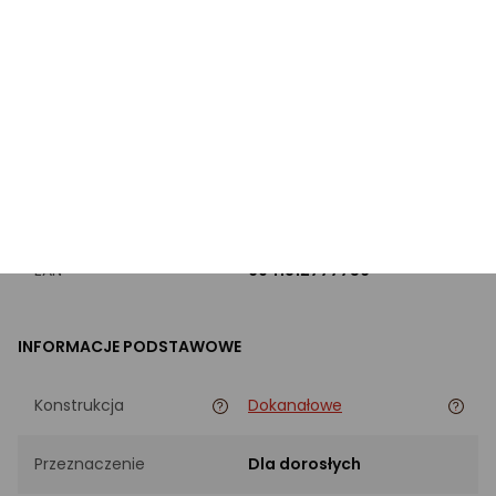
Wbudowany mikrofon
z mikrofonem
PRODUKT
Marka
Xiaomi
Kod producenta
BHR9307GL
EAN
6941812777756
INFORMACJE PODSTAWOWE
Konstrukcja
Dokanałowe
Przeznaczenie
Dla dorosłych