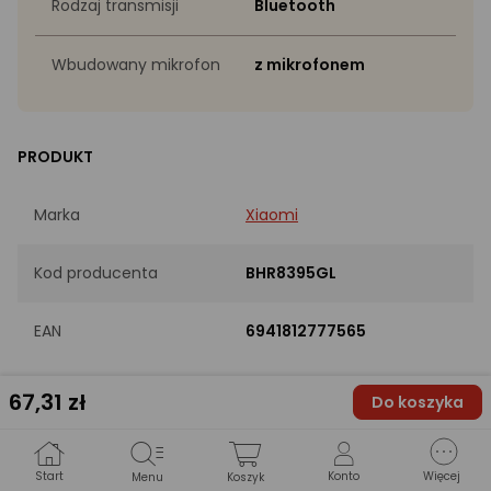
Rodzaj transmisji
Bluetooth
Wbudowany mikrofon
z mikrofonem
PRODUKT
Marka
Xiaomi
Kod producenta
BHR8395GL
EAN
6941812777565
67
,31 zł
Do koszyka
INFORMACJE PODSTAWOWE
Konstrukcja
Douszne
Start
Konto
Więcej
Menu
Koszyk