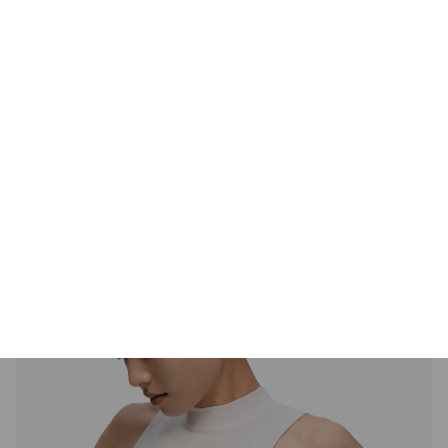
* Asystent głosowy jest dostępny tylko wtedy, gdy
podłączone urządzenie go obsługuje.