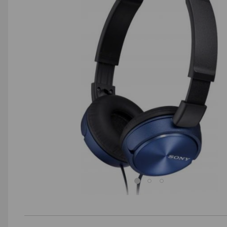
AGD małe
Dom i ogród
Biuro i firma
Sport i turystyka
Zabawki i dziecko
Uroda i zdrowie
Supermarket
Strefa marek