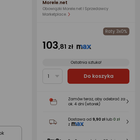
Morele.net
Obowiązki Morele.net I Sprzedawcy
Marketplace.
Raty 3x0%
103
,81 zł
Ostatnia sztuka!
Do koszyka
1
Zamów teraz, aby odebrać za
ok.
4 dni
(wtorek)
Dostawa od
9,90 zł
lub
0 zł
z
ok