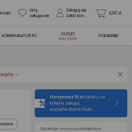
Listy
Zaloguj się
ontakt
0,00 zł
zakupowe
Załóż konto
OUTLET
KONFIGURATOR PC
PORADNIKI
Raty 10x0%
zegóły
Otrzymasz 10 zł
rabatu na
kolejne zakupy
w strefie Brand Club!
odobne
Sprzedaje i wysyła przedsiębiorca: