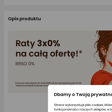
Opis produktu
Dbamy o Twoją prywatn
Strona wykorzystuje pliki cookies, któ
funkcjonalności naszych sklepów, w t