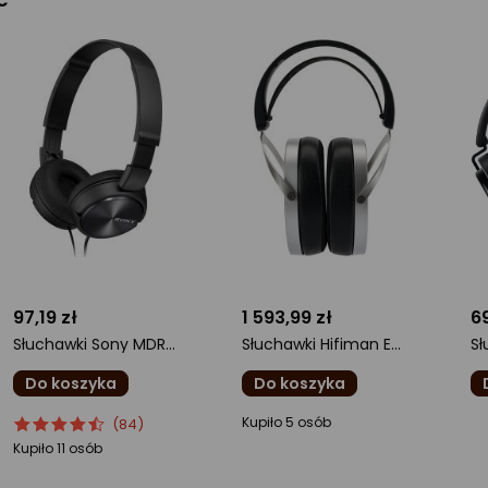
97,19 zł
1 593,99 zł
6
Słuchawki Sony MDR-ZX310B
Słuchawki Hifiman Edition XV - Słuchawki planarne otwarte
Do koszyka
Do koszyka
ocena
Ocena
ocena
o
Kupiło 5 osób
(84)
produktu
produktu
produktu
pr
Kupiło 11 osób
4.5/5
0/5
0/
gwiazdki
gwiazdki
gw