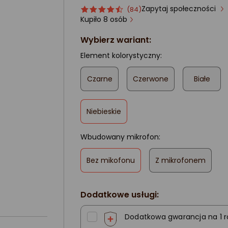
Zapytaj społeczności
Ocena
ocena
(84)
produktu
produktu
Kupiło 8 osób
4.5/5
Wybierz wariant:
gwiazdki
Element kolorystyczny:
Czarne
Czerwone
Białe
,
Niebieskie
zaznaczone
Wbudowany mikrofon:
,
Bez mikofonu
Z mikrofonem
zaznaczone
Dodatkowe usługi:
Dodatkowa gwarancja na 1 r