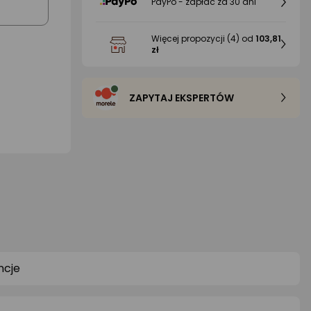
PayPo - zapłać za 30 dni
Więcej propozycji
(4)
od
103,81
zł
ZAPYTAJ EKSPERTÓW
ncje