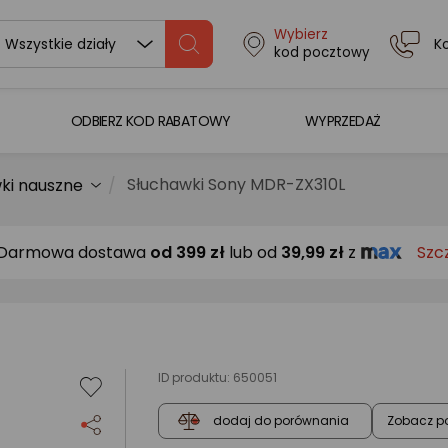
Wybierz
K
Wszystkie działy
kod pocztowy
ODBIERZ KOD RABATOWY
WYPRZEDAŻ
Słuchawki Sony MDR-ZX310L
ki nauszne
Darmowa dostawa
od
399 zł
lub od
39,99 zł
z
Szc
ID produktu:
650051
Zobacz p
dodaj do porównania