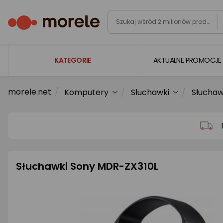
KATEGORIE
AKTUALNE PROMOCJE
morele.net
Komputery
Słuchawki
Słuchaw
Laptopy
Komputery
Podzespoły komputerowe
Gaming
Słuchawki Sony MDR-ZX310L
Smartfony i smartwatche
Telewizory i audio
Foto i kamery
AGD duże