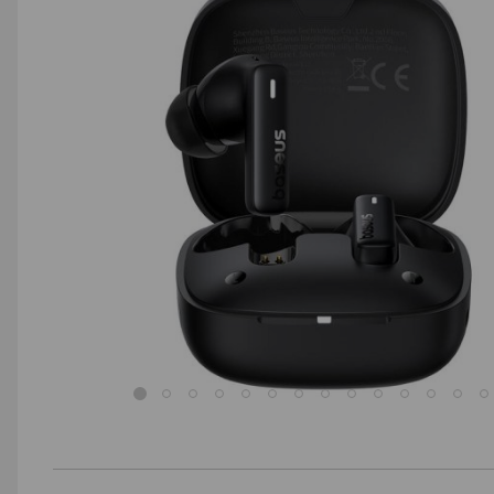
AGD małe
Dom i ogród
Biuro i firma
Sport i turystyka
Zabawki i dziecko
Uroda i zdrowie
Supermarket
Strefa marek