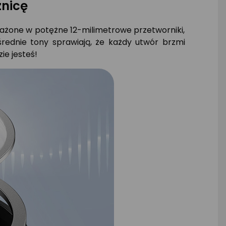
żnicę
sażone w potężne 12-milimetrowe przetworniki,
średnie tony sprawiają, że każdy utwór brzmi
ie jesteś!