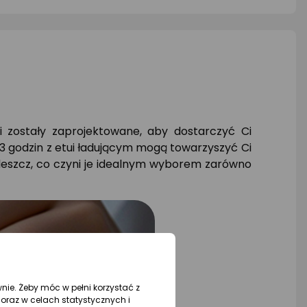
zostały zaprojektowane, aby dostarczyć Ci
33 godzin z etui ładującym mogą towarzyszyć Ci
 deszcz, co czyni je idealnym wyborem zarówno
wnie. Żeby móc w pełni korzystać z
oraz w celach statystycznych i