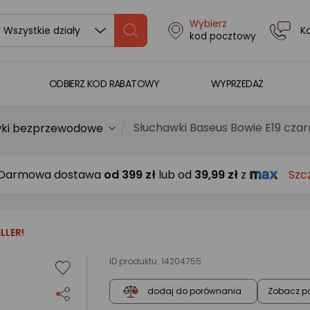
Wybierz
K
Wszystkie działy
kod pocztowy
ODBIERZ KOD RABATOWY
WYPRZEDAŻ
Słuchawki Baseus Bowie E19 cza
wki bezprzewodowe
Darmowa dostawa
od
399 zł
lub od
39,99 zł
z
Szc
LLER!
ID produktu:
14204755
Zobacz p
dodaj do porównania