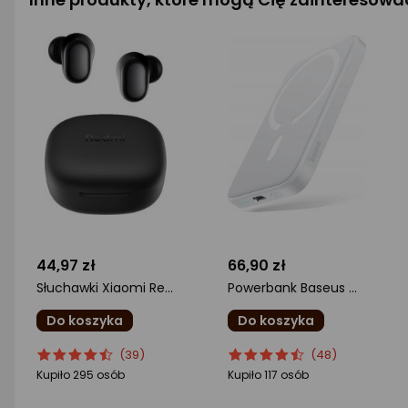
44,97 zł
66,90 zł
Słuchawki Xiaomi Redmi Buds 6 Play czarne (BHR8776GL)
Powerbank Baseus Magnetic Mini 6000mAh Biały
Do koszyka
Do koszyka
ocena
Ocena
ocena
Ocena
(39)
(48)
produktu
produktu
produktu
produktu
Kupiło 295 osób
Kupiło 117 osób
4.5/5
4.5/5
gwiazdki
gwiazdki