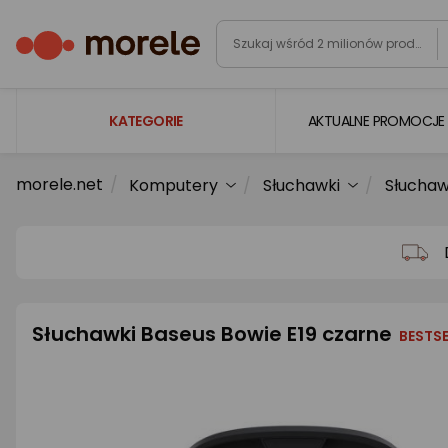
KATEGORIE
AKTUALNE PROMOCJE
morele.net
Komputery
Słuchawki
Słucha
Laptopy
Komputery
Podzespoły komputerowe
Gaming
Słuchawki Baseus Bowie E19 czarne
Smartfony i smartwatche
BESTSE
Telewizory i audio
Foto i kamery
AGD duże