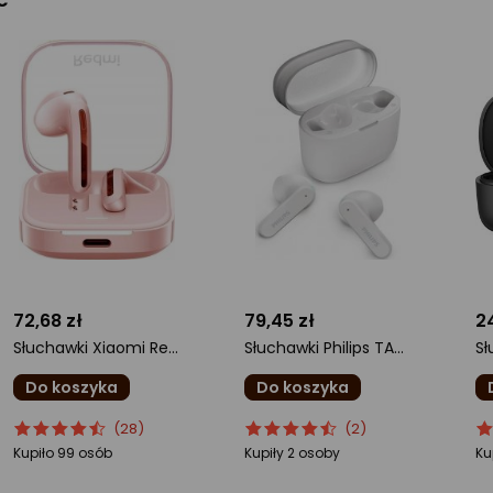
72,68 zł
79,45 zł
2
Słuchawki Xiaomi Redmi Buds 6 Active różowe
Słuchawki Philips TAT2139WT/00
Do koszyka
Do koszyka
ocena
Ocena
ocena
Ocena
o
O
(28)
(2)
produktu
produktu
produktu
produktu
pr
pr
Kupiło 99 osób
Kupiły 2 osoby
Ku
4.5/5
4.5/5
4.
gwiazdki
gwiazdki
gw