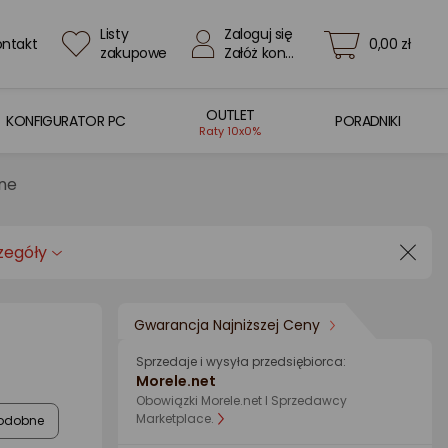
Listy
Zaloguj się
ontakt
0,00 zł
zakupowe
Załóż konto
OUTLET
KONFIGURATOR PC
PORADNIKI
Raty 10x0%
rne
zegóły
Gwarancja Najniższej Ceny
Sprzedaje i wysyła przedsiębiorca:
Morele.net
Obowiązki Morele.net I Sprzedawcy
Marketplace.
odobne