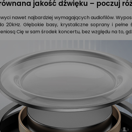
równana jakość dźwięku – poczuj ró
chwyci nawet najbardziej wymagających audiofilów. Wypo
o 20kHz. Głębokie basy, krystaliczne soprany i pełne 
eniosą Cię w sam środek koncertu, bez względu na to, gdz