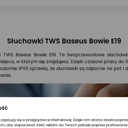
Słuchawki TWS Baseus Bowie E19
i TWS Baseus Bowie E19. Te bezprzewodowe słuchawki 
iejsca, w którym się znajdujesz. Dzięki czasowi pracy do 
ziomie IPX5 sprawia, że słuchawki są odporne na pot i
wania.
ość
re zapisują się w przeglądarce internetowej. Dzięki nim strona działa popra
ym, aby dopasować treść reklam do Twoich potrzeb poprzez profilowanie 