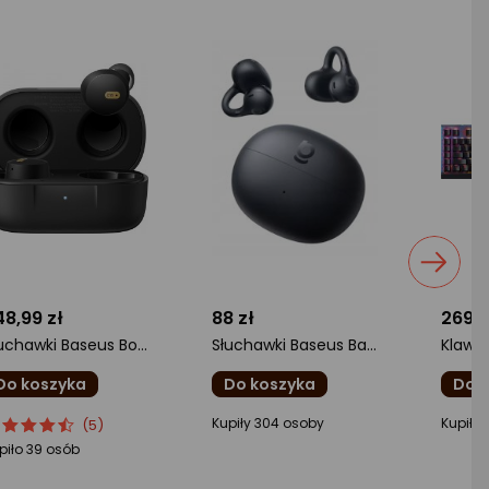
48,99 zł
88 zł
269 z
Słuchawki Baseus Bowie E18 czarne
Słuchawki Baseus Bass BC1 czarne
Do koszyka
Do koszyka
Do 
cena
cena
ocena
ocena
Kupiły 304 osoby
Kupiło
(5)
oduktu
oduktu
produktu
produ
piło 39 osób
5/5
0/5
0/5
iazdki
gwiazdki
gwiazd