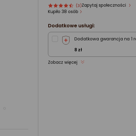
Zapytaj społeczności
Ocena
ocena
(3)
produktu
produktu
Kupiło 38 osób
4.5/5
gwiazdki
Dodatkowe usługi:
Dodatkowa gwarancja na 1 r
8 zł
Zobacz więcej