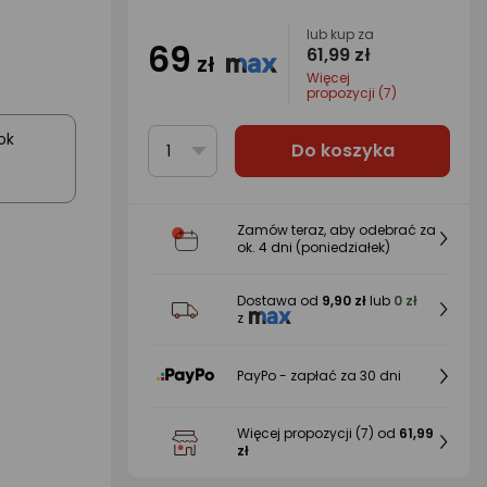
lub kup za
69
61,99 zł
zł
Więcej
propozycji (7)
ok
Do koszyka
1
Zamów teraz, aby odebrać za
ok.
4 dni
(poniedziałek)
Dostawa od
9,90 zł
lub
0 zł
z
PayPo - zapłać za 30 dni
Więcej propozycji
(7)
od
61,99
zł