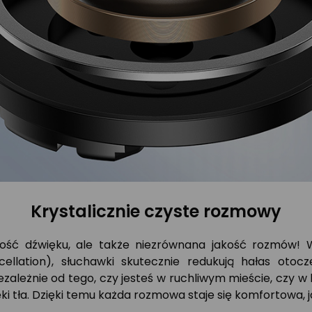
Krystalicznie czyste rozmowy
jakość dźwięku, ale także niezrównana jakość rozmó
llation), słuchawki skutecznie redukują hałas otocz
ależnie od tego, czy jesteś w ruchliwym mieście, czy w 
więki tła. Dzięki temu każda rozmowa staje się komfortowa,