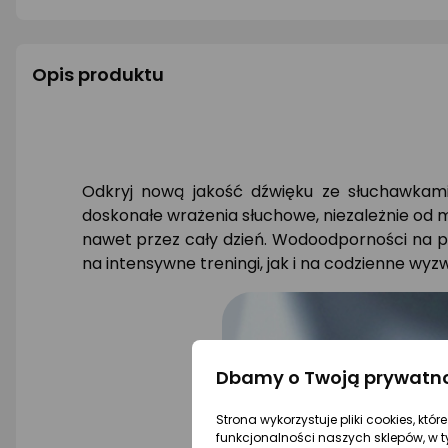
Opis produktu
Odkryj nową jakość dźwięku ze słuchawkam
doskonałe wrażenia słuchowe, niezależnie od m
nawet przez cały dzień. Wodoodporności na po
na intensywne treningi, jak i na codzienne wyz
Dbamy o Twoją prywatn
Strona wykorzystuje pliki cookies, któ
funkcjonalności naszych sklepów, w t