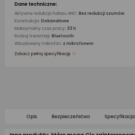
Dane techniczne:
Aktywna redukcja hałasu ANC:
Bez redukcji szumów
Konstrukcja:
Dokanałowe
Maksymalny czas pracy:
33 h
Rodzaj transmisji:
Bluetooth
Wbudowany mikrofon:
z mikrofonem
Zobacz pełną specyfikację
Opis
Bezpieczeństwo
Specyfikacja
Inne produkty, które mogą Cię zainteresowa